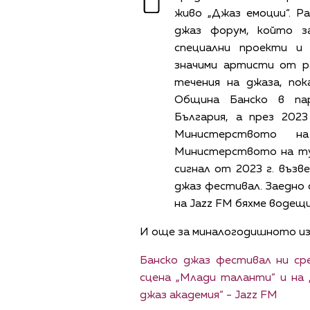
живо „Джаз емоции“. Р
джаз форум, който з
специални проекти и
значими артисти от р
течения на джаза, по
Община Банско в па
България, а през 202
Министерството 
Министерството на ту
сигнал от 2023 г. възв
джаз фестивал. Заедно 
на Jazz FM бяхме водещ
И още за миналогодишното из
Банско джаз фестивал ни ср
сцена „Млади таланти“ и на 
джаз академия“ - Jazz FM