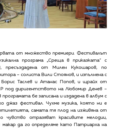
ървата от множество премиери. Фестивалът
зикална програма „Среща в приказката“ с
, пресъздадена от Милен Кукошаров, по
зитора – солиста Вили Стоянов, и изпълнена с
 Борис Таслев и Атанас Попов, и щрайх от
НР под диригентството на Любомир Денев –
 програмата бе записана и издадена в албум с
ко джаз фестивал. Чухме музика, която ни е
сетилетията, самата тя плод на изживяна от
ко чувство отразяват красивите мелодии,
И макар да го определяме като Патриарха на