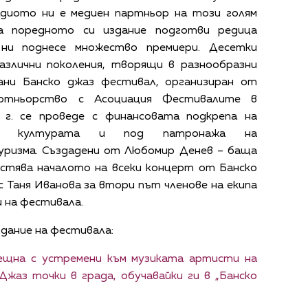
адиото ни е медиен партньор на този голям
а поредното си издание подготви редица
 ни поднесе множество премиери. Десетки
азлични поколения, творящи в разнообразни
кани Банско джаз фестивал, организиран от
ртньорство с Асоциация Фестивалите в
3 г. се проведе с финансовата подкрепа на
на културата и под патронажа на
ризма. Създадени от Любомир Денев – баща
естява началото на всеки концерт от Банско
с Таня Иванова за втори път членове на екипа
и на фестивала.
дание на фестивала:
ещна с устремени към музиката артисти на
Джаз точки в града, обучавайки ги в „Банско