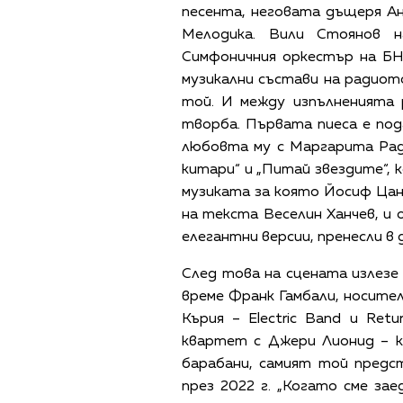
песента, неговата дъщеря А
Мелодика. Вили Стоянов 
Симфоничния оркестър на БН
музикални състави на радиото.
той. И между изпълненията 
творба. Първата пиеса е под
любовта му с Маргарита Рад
китари“ и „Питай звездите“, 
музиката за която Йосиф Ца
на текста Веселин Ханчев, и
елегантни версии, пренесли в 
След това на сцената излез
време Франк Гамбали, носител 
Кърия – Electric Band и Retu
квартет с Джери Лионид – к
барабани, самият той предс
през 2022 г. „Когато сме за