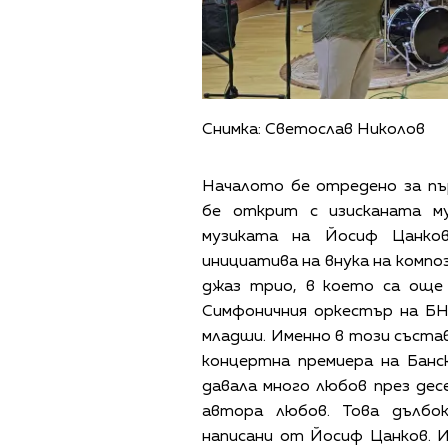
Снимка: Светослав Николов
Началото бе отредено за п
бе открит с изисканата му
музиката на Йосиф Цанков
инициатива на внука на компо
джаз трио, в което са още
Симфоничния оркестър на Б
младши. Именно в този състав
концертна премиера на Банс
давала много любов през де
автора любов. Това дълбо
написани от Йосиф Цанков. 