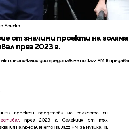
на Банско
ие от значими проекти на голяма
вал през 2023 г.
ички фестивални дни представяме по Jazz FM в предаван
в
чими проекти представи на голямата си
естивал
през 2023 г. Селекция от тях
дания на предаването на Jazz FM за музика на