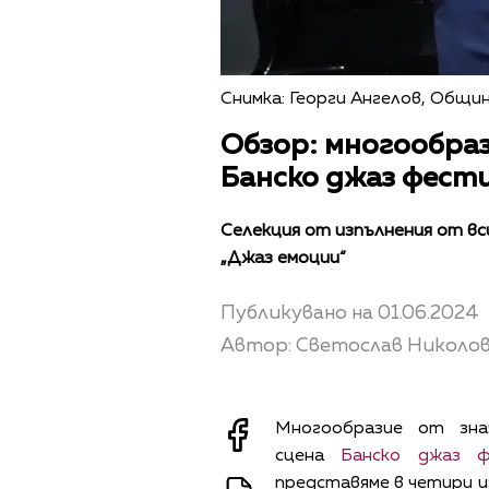
Снимка: Георги Ангелов, Общи
Обзор: многообраз
Банско джаз фести
Селекция от изпълнения от вс
„Джаз емоции“
Публикувано на 01.06.2024
Автор: Светослав Николо
Многообразие от зна
сцена
Банско джаз ф
представяме в четири из