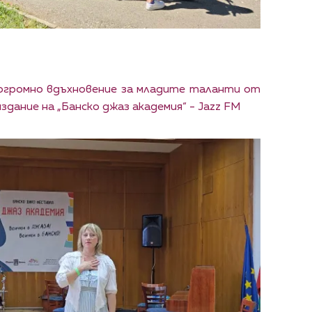
 огромно вдъхновение за младите таланти от
дание на „Банско джаз академия“ - Jazz FM