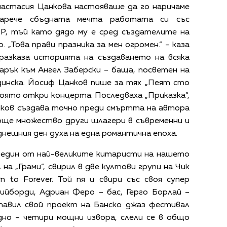
настасия Цанкова настояваше да го наричаме
нарече сбъдната мечта работата си със
Р, тъй като дядо му е сред създателите на
 „Това прави празника за мен огромен.“ – каза
разказа историята на създаването на всяка
арък към Ангел Заберски – баща, посветен на
инска. Йосиф Цанков пише за тях „Пеят сто
която откри концерта. Последваха „Приказка“,
нков създава точно преди смъртта на автора
 още множество други шлагери в съвременни и
днешния ден духа на една романтична епоха.
е един от най-великите китаристи на нашето
на „Грами“, свирил в две култови групи на Чик
rn to Forever. Той пя и свири със своя супер
ийборди, Адриан Феро – бас, Герго Борлай –
тавил свой проект на Банско джаз фестивал
едно – четири мощни извора, слели се в общо