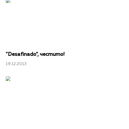
"Desafinado", честито!
19.12.2013