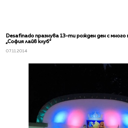
Desafinado празнува 13-ти рожден ден с много 
„София лайв клуб”
07.11.2014