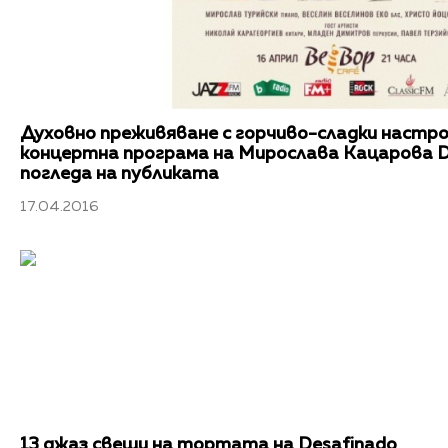
Духовно преживяване с горчиво-сладки настро
концертна програма на Мирослава Кацарова De
погледа на публиката
17.04.2016
13 джаз свещи на тортата на Desafinado