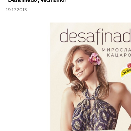
"Desafinado", честито!
19.12.2013