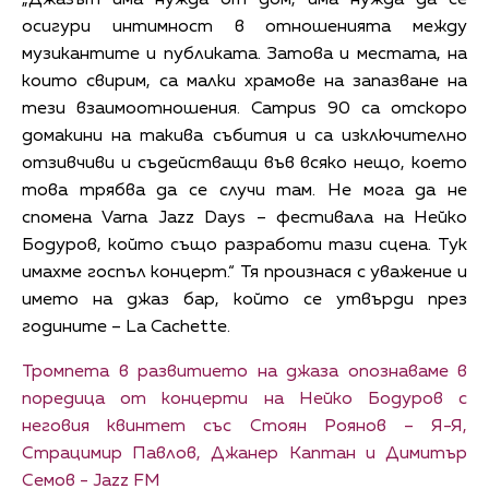
„Джазът има нужда от дом, има нужда да се
осигури интимност в отношенията между
музикантите и публиката. Затова и местата, на
които свирим, са малки храмове на запазване на
тези взаимоотношения. Campus 90 са отскоро
домакини на такива събития и са изключително
отзивчиви и съдействащи във всяко нещо, което
това трябва да се случи там. Не мога да не
спомена Varna Jazz Days – фестивала на Нейко
Бодуров, който също разработи тази сцена. Тук
имахме госпъл концерт.“ Тя произнася с уважение и
името на джаз бар, който се утвърди през
годините – La Cachette.
Тромпета в развитието на джаза опознаваме в
поредица от концерти на Нейко Бодуров с
неговия квинтет със Стоян Роянов – Я-Я,
Страцимир Павлов, Джанер Каптан и Димитър
Семов - Jazz FM