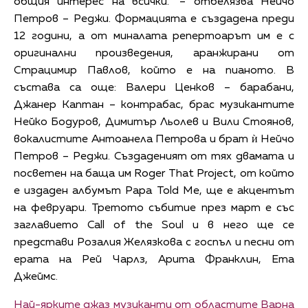
общия интерес на всички.“ – отбелязва Нейчо
Петров – Реджи. Формацията е създадена преди
12 години, а от миналата репертоарът им е с
оригинални произведения, аранжирани от
Страцимир Павлов, който е на пианото. В
състава са още: Валери Ценков – барабани,
Джанер Каптан – контрабас, брас музикантите
Нейко Бодуров, Димитър Льолев и Вили Стоянов,
вокалистите Антоанела Петрова и брат ѝ Нейчо
Петров – Реджи. Създаденият от тях двамата и
посветен на баща им Roger That Project, от който
е издаден албумът Papa Told Me, ще е акцентът
на февруари. Третото събитие през март е със
заглавието Call of the Soul и в него ще се
представи Розалия Желязкова с госпъл и песни от
ерата на Рей Чарлз, Арита Франклин, Ета
Джеймс.
Най-ярките джаз музиканти от областите Варна