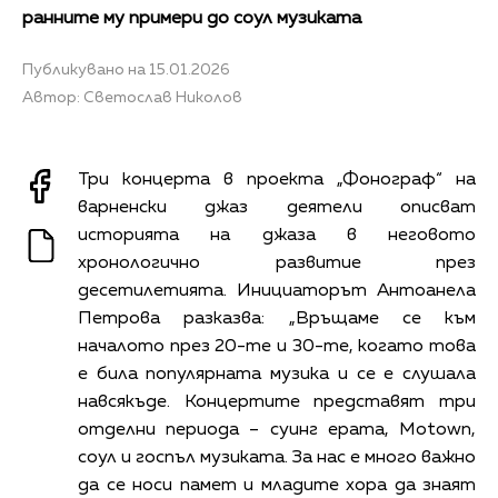
ранните му примери до соул музиката
Публикувано на 15.01.2026
Автор: Светослав Николов
Три концерта в проекта „Фонограф“ на
варненски джаз деятели описват
историята на джаза в неговото
хронологично развитие през
десетилетията. Инициаторът Антоанела
Петрова разказва: „Връщаме се към
началото през 20-те и 30-те, когато това
е била популярната музика и се е слушала
навсякъде. Концертите представят три
отделни периода – суинг ерата, Motown,
соул и госпъл музиката. За нас е много важно
да се носи памет и младите хора да знаят