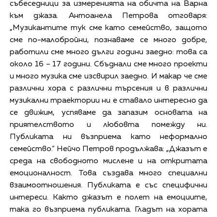
събеседници за измеренията на обичта на Варна
към джаза. Антоанела Петрова отговаря:
„Музикантите тук сме като семейство, защото
сме по-малобройни, познаваме се много добре,
работили сме много дълги години заедно: това са
около 16 – 17 години. Сбъднали сме много проекти
и много музика сме изсвирил заедно. И макар че сме
различни хора с различни търсения и в различни
музикални траектории ни е ставало интересно да
се движим, успяваме да запазим основата на
приятелството и любовта помежду ни.
Публиката ни възприема като неформално
семейство.“ Нейчо Петров продължава: „Джазът е
среда на свободното мислене и на откритата
емоционалност. Това създава много специални
взаимоотношения. Публиката е със специфични
интереси. Както джазът е полет на емоциите,
така го възприема публиката. Гладът на хората