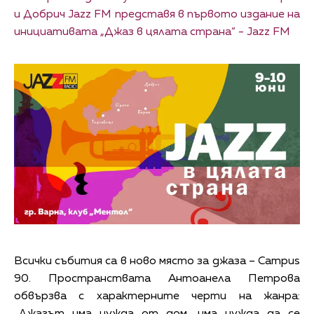
и Добрич Jazz FM представя в първото издание на
инициативата „Джаз в цялата страна“ - Jazz FM
Всички събития са в ново място за джаза – Campus
90. Пространствата Антоанела Петрова
обвързва с характерните черти на жанра: