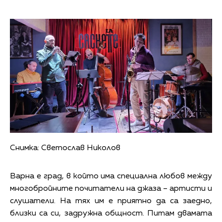
Снимка: Светослав Николов
Варна е град, в който има специална любов между
многобройните почитатели на джаза – артисти и
слушатели. На тях им е приятно да са заедно,
близки са си, задружна общност. Питам двамата