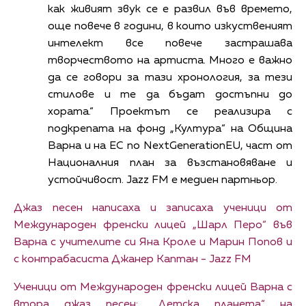
как живият звук се е развил във времето,
още повече в години, в които изкуственият
интелект все повече застрашава
творчеството на артиста. Много е важно
да се говори за тази хронология, за тези
стилове и те да бъдат достъпни до
хората.“ Проектът се реализира с
подкрепата на фонд „Култура“ на Община
Варна и на ЕС по NextGenerationEU, част от
Националния план за възстановяване и
устойчивост. Jazz FM е медиен партньор.
Джаз песен написаха и записаха ученици от
Международeн френски лицей „Шарл Перо“ във
Варна с учителите си Яна Кроле и Марин Попов и
с контрабасиста Джанер Каптан - Jazz FM
Ученици от Международен френски лицей Варна с
втора джаз песен: „Детска планета“ на