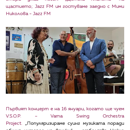
щастието; Jazz FM им гостуваме заедно с Мими
Николова - Jazz FM
Първият концерт е на 16 януари, когато ще чуем
V.S.O.P. – Varna Swing Orchestra
Project.
„Популяризираме суинг музиката поради