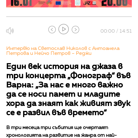
00:00 / 14:51
Интервю на Светослав Николов с Антоанела
Петрова и Нейчо Петров – Реджи
Един век история на джаза в
три концерта „Фонограф“ във
Варна: „За нас е много важно
да се носи памет и младите
хора да знаят как живият звук
се е развил във времето“
В три месеца три събития ще очертаят
хронологията на развитие на жанра от най-