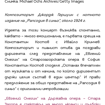
Снимка: Michael Ochs Archives/Getty Images
Композиторът Джордж Гершуин с нотното
издание на „Рапсодия в синьо“, около 1924 г.
Идеята за този концерт възниква спонтанно,
каквато – много емоционална, е първата среща на
Константин Костов с Ивайло Кринчев.
Композиторът и пианист отива да поздрави
диригента след представление на „Евгений
Онегин“ на Старозагорската опера в София.
Константин Костов споделя: „Останах впечатлен
от музиката и от начина, по който диригентът
държи целия състав в един център.“ И прави
предложение за общо представяне на „Рапсодия в
синьо“ с оригинални импровизации.
„Евгений Онегин“ на Държавна опера – Стара
Загора е спектакъл на много нюанси и дълбоки