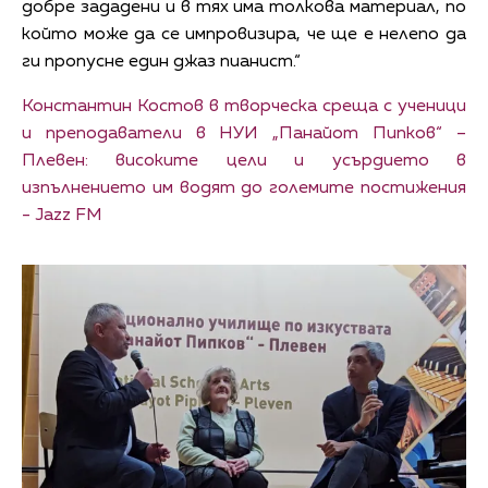
добре зададени и в тях има толкова материал, по
който може да се импровизира, че ще е нелепо да
ги пропусне един джаз пианист.“
Константин Костов в творческа среща с ученици
и преподаватели в НУИ „Панайот Пипков“ –
Плевен: високите цели и усърдието в
изпълнението им водят до големите постижения
- Jazz FM