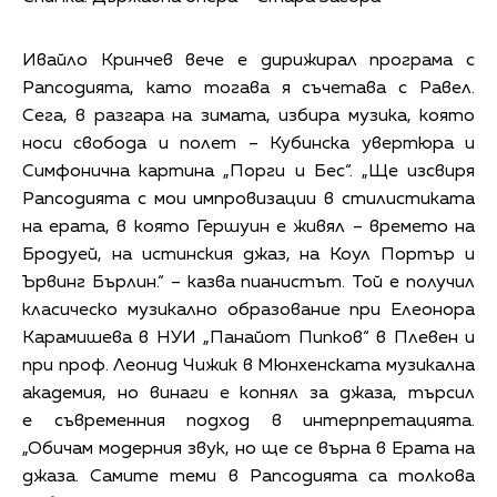
Ивайло Кринчев вече е дирижирал програма с
Рапсодията, като тогава я съчетава с Равел.
Сега, в разгара на зимата, избира музика, която
носи свобода и полет – Кубинска увертюра и
Симфонична картина „Порги и Бес“. „Ще изсвиря
Рапсодията с мои импровизации в стилистиката
на ерата, в която Гершуин е живял – времето на
Бродуей, на истинския джаз, на Коул Портър и
Ървинг Бърлин.“ – казва пианистът. Той е получил
класическо музикално образование при Елеонора
Карамишева в НУИ „Панайот Пипков“ в Плевен и
при проф. Леонид Чижик в Мюнхенската музикална
академия, но винаги е копнял за джаза, търсил
е съвременния подход в интерпретацията.
„Обичам модерния звук, но ще се върна в Ерата на
джаза. Самите теми в Рапсодията са толкова