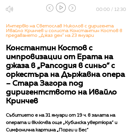
00:00 / 12:30
Интервю на Светослав Николов с диригента
Ивайло Кринчев и солиста Константин Костов в
предаването „Джаз ден“ на 23 януари
Константин Костов с
импровизации от Ерата на
джаза в „Рапсодия в синьо“ с
оркестъра на Държавна опера
– Стара Загора под
диригентството на Ивайло
Кринчев
Събитието е на 31 януари от 19 ч. в залата на
операта и включва още „Кубинска увертюра“ и
Симфонична картина „Порги и Бес“