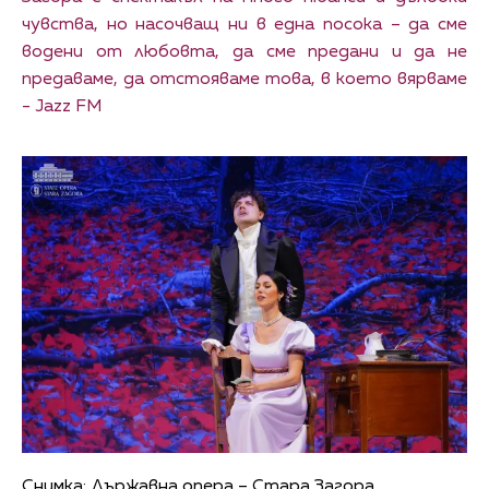
чувства, но насочващ ни в една посока – да сме
водени от любовта, да сме предани и да не
предаваме, да отстояваме това, в което вярваме
- Jazz FM
Снимка: Държавна опера – Стара Загора