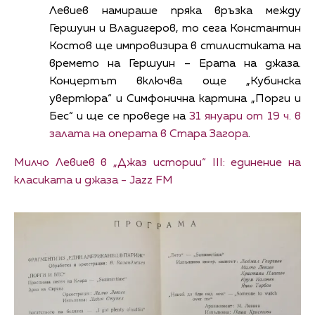
Левиев намираше пряка връзка между
Гершуин и Владигеров, то сега Константин
Костов ще импровизира в стилистиката на
времето на Гершуин – Ерата на джаза.
Концертът включва още „Кубинска
увертюра“ и Симфонична картина „Порги и
Бес“ и ще се проведе на
31 януари от 19 ч. в
залата на операта в Стара Загора
.
Милчо Левиев в „Джаз истории“ III: единение на
класиката и джаза - Jazz FM