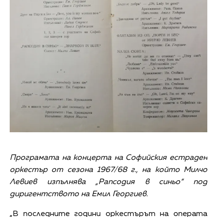
Програмата на концерта на Софийския естраден
оркестър от сезона 1967/68 г., на който Милчо
Левиев изпълнява „Рапсодия в синьо“ под
диригентството на Емил Георгиев.
„В последните години оркестърът на операта