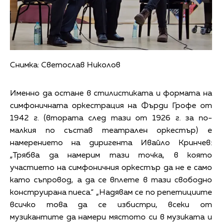
Снимка: Светослав Николов
Именно да остане в стилистиката и формата на
симфоничната оркестрация на Фърди Грофе от
1942 г. (втората след тази от 1926 г. за по-
малкия по състав театрален оркестър) е
намерението на диригента Ивайло Кринчев:
„Трябва да намерим тази точка, в която
участието на симфоничния оркестър да не е само
като съпровод, а да се вплете в тази свободно
конструирана пиеса.“ „Надявам се по репетициите
всичко това да се избистри, всеки от
музикантите да намери мястото си в музиката и