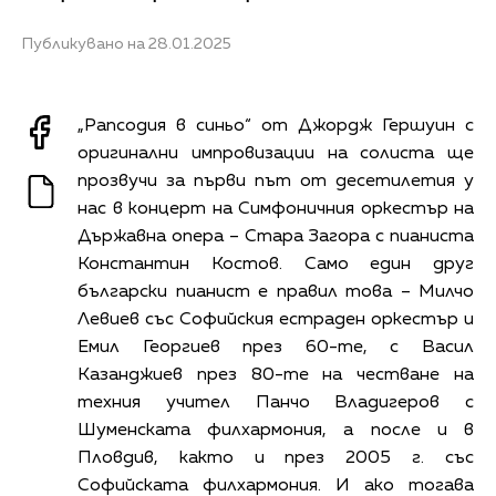
Публикувано на 28.01.2025
„Рапсодия в синьо“ от Джордж Гершуин с
оригинални импровизации на солиста ще
прозвучи за първи път от десетилетия у
нас в концерт на Симфоничния оркестър на
Държавна опера – Стара Загора с пианиста
Константин Костов. Само един друг
български пианист е правил това – Милчо
Левиев със Софийския естраден оркестър и
Емил Георгиев през 60-те, с Васил
Казанджиев през 80-те на честване на
техния учител Панчо Владигеров с
Шуменската филхармония, а после и в
Пловдив, както и през 2005 г. със
Софийската филхармония. И ако тогава