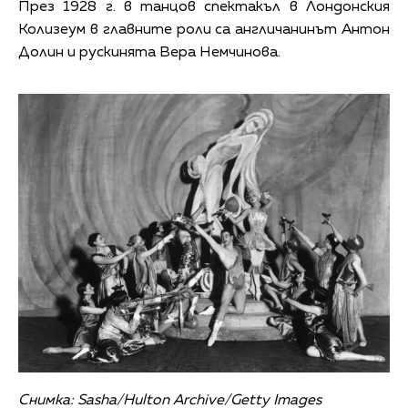
През 1928 г. в танцов спектакъл в Лондонския
Колизеум в главните роли са англичанинът Антон
Долин и рускинята Вера Немчинова.
Снимка: Sasha/Hulton Archive/Getty Images