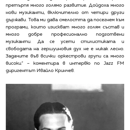
претърпя много голямо развитие. Дойдоха много
нови музиканти, включително от четири други
държави. Това ми дава смелостта да посегнем към
програми, които изискват много голям състав и
много добре професионално подготвени
музиканти. Да се усети стилистиката и
свободата на гершуиновия дух не е никак лесно.
Задачите във всички оркестрови групи са много
високи.“ – коментира в интервю по Jazz FM
диригентът Ивайло Кринчев.