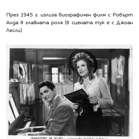
През 1945 г. излиза биографичен филм с Робърт
Алда в главната роля (в сцената тук е с Джоан
Лесли).