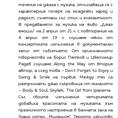
течения на джаза с музика, отличаваща се с
характерния почерк на младежки заряд и
радост, съчетани със стил и елегантност.
В предаването за музика на живо „Джаз
емоции“ на 2 април от 21 ч. с повторение на
4 април от 19 ч. слушаме някои от
концертните изпълнения в документален
запис от събитието. От оригиналното
творчество на Борис Петков и Цветомир
Радев слушаме Along the Way от втория
автор, а след това – Don’t Forget to Enjoy и
Swing & Smile на първия. Между тях са
разпръснати джаз съкровища от миналото
– Body & Soul, Skylark, The Girl from Ipanema…
Със своите изпълнения четиримата
добавиха красотата на музиката към
празничното настроение в балната зала на
Гранд хотел „Милениум“. Тяхното изкуство