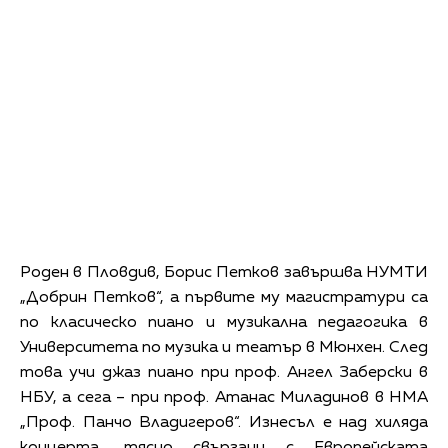
Роден в Пловдив, Борис Петков завършва НУМТИ
„Добрин Петков“, а първите му магистратури са
по класическо пиано и музикална педагогика в
Университета по музика и театър в Мюнхен. След
това учи джаз пиано при проф. Ангел Заберски в
НБУ, а сега – при проф. Атанас Миладинов в НМА
„Проф. Панчо Владигеров“. Изнесъл е над хиляда
концерта, тясно свързани с Европейската