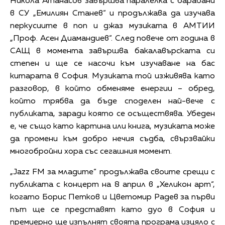
Никола Атанасов завършва паралелка с барабани
в СУ „Емилиян Станев“ и продължава да изучава
перкусиите в поп и джаз музиката в АМТИИ
„Проф. Асен Диамандиев“. След повече от година в
САЩ в момента завършва бакалавърската си
степен и ще се насочи към изучаване на бас
китарата в София. Музиката той изживява като
разговор, в който обменяме енергии – обред,
който трябва да бъде споделен най-вече с
публиката, заради която се осъществява. Убеден
е, че също като картина или книга, музиката може
да промени към добро нечия съдба, свързвайки
многобройни хора със сегашния момент.
„Jazz FM за младите“ продължава своите срещи с
публиката с концерт на 8 април в „Хеликон арт“,
когато Борис Петков и Цветомир Радев за първи
път ще се представят като дуо в София и
премиерно ще изпълнят своята програма изцяло с