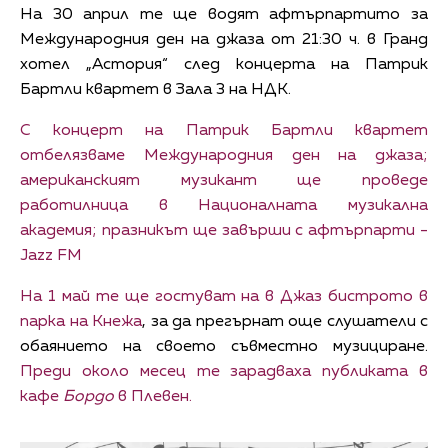
На 30 април те ще водят афтърпартито за
Международния ден на джаза от 21:30 ч. в Гранд
хотел „Астория“ след концерта на Патрик
Бартли квартет в Зала 3 на НДК.
С концерт на Патрик Бартли квартет
отбелязваме Международния ден на джаза;
американският музикант ще проведе
работилница в Националната музикална
академия; празникът ще завърши с афтърпарти -
Jazz FM
На 1 май те ще гостуват на в Джаз бистрото в
парка на Кнежа
, за да прегърнат още слушатели с
обаянието на своето съвместно музициране.
Преди около месец те зарадваха публиката в
кафе
Бордо
в Плевен.