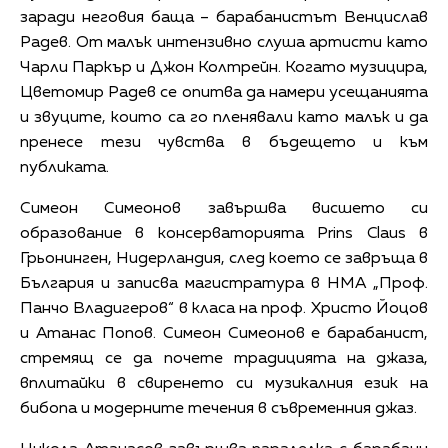
заради неговия баща – барабанистът Венцислав
Радев. От малък интензивно слуша артисти като
Чарли Паркър и Джон Колтрейн. Когато музицира,
Цветомир Радев се опитва да намери усещанията
и звуците, които са го пленявали като малък и да
пренесе тези чувства в бъдещето и към
публиката.
Симеон Симеонов завършва висшето си
образование в консерваторията Prins Claus в
Грьонинген, Нидерландия, след което се завръща в
България и записва магистратура в НМА „Проф.
Панчо Владигеров“ в класа на проф. Христо Йоцов
и Атанас Попов. Симеон Симеонов е барабанист,
стремящ се да почете традицията на джаза,
вплитайки в свиренето си музикалния език на
бибопа и модерните течения в съвременния джаз.