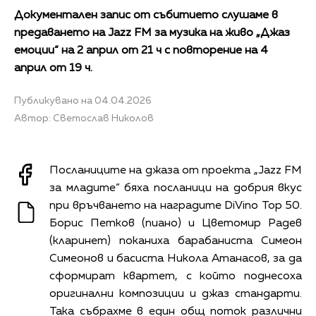
Документален запис от събитието слушаме в
предаването на Jazz FM за музика на живо „Джаз
емоции“ на 2 април от 21 ч с повторение на 4
април от 19 ч.
Публикувано на 04.04.2026
Автор: Светослав Николов
Посланиците на джаза от проекта „Jazz FM
за младите“ бяха посланици на добрия вкус
при връчването на наградите DiVino Top 50.
Борис Петков (пиано) и Цветомир Радев
(кларинет) поканиха барабаниста Симеон
Симеонов и басиста Никола Атанасов, за да
сформират квартет, с който поднесоха
оригинални композиции и джаз стандарти.
Така събрахме в един общ поток различни