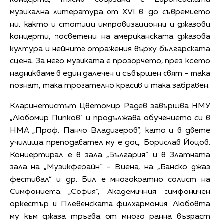
музикална литература от XVI в. до съвремието
ни, както и стотици импровизационни и джазови
концерти, посветени на американската джазова
култура и нейните отражения върху българската
сцена. За него музиката е прозорчето, през което
надникваме в един далечен и съвършен свят – така
познат, така трогателно красив и така забравен.
Кларинетистът Цветомир Радев завършва НМУ
„Любомир Пипков“ и продължава обучението си в
НМА „Проф. Панчо Владигеров“, като и в двете
училища преподавател му е доц. Борислав Йоцов.
Концертирал е в зала „България“ и в Златната
зала на „Музикферайн” – Виена, на „Банско джаз
фестивал“ и др. Бил е многократно солист на
Симфониета „София“, Академичния симфоничен
оркестър и Плевенската филхармония. Любовта
му към джаза тръгва от много ранна възраст