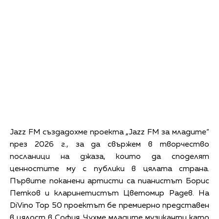
Jazz FM създадохме проекта „Jazz FM за младите“
през 2026 г., за да свържем в творчество
посланици на джаза, които да споделят
ценностите му с публики в цялата страна.
Първите поканени артисти са пианистът Борис
Петков и кларинетистът Цветомир Радев. На
DiVino Top 50 проектът бе премиерно представен
в цялост в София. Чухме младите музиканти като