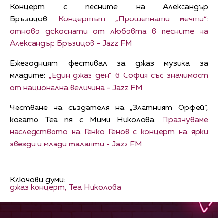
Концерт с песните на Александър
Бръзицов:
Концертът „Прошепнати мечти“:
отново докоснати от любовта в песните на
Александър Бръзицов - Jazz FM
Ежегодният фестивал за джаз музика за
младите:
„Един джаз ден“ в София със значимост
от национална величина - Jazz FM
Честване на създателя на „Златният Орфей“,
когато Теа пя с Мими Николова:
Празнуваме
наследството на Генко Генов с концерт на ярки
звезди и млади таланти - Jazz FM
Ключови думи:
джаз концерт,
Теа Николова