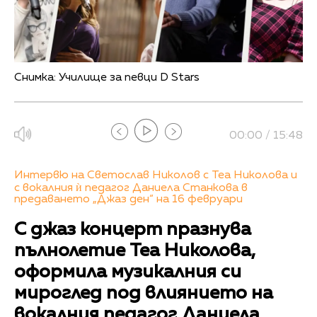
Снимка: Училище за певци D Stars
00:00 / 15:48
Интервю на Светослав Николов с Теа Николова и
с вокалния ѝ педагог Даниела Станкова в
предаването „Джаз ден“ на 16 февруари
С джаз концерт празнува
пълнолетие Теа Николова,
оформила музикалния си
мироглед под влиянието на
вокалния педагог Даниела