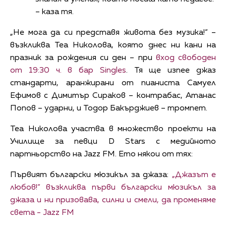
– каза тя.
„Не мога да си представя живота без музика!“ –
възкликва Теа Николова, която днес ни кани на
празник за рождения си ден – при
вход свободен
от 19:30 ч. в бар Singles
. Тя ще изпее джаз
стандарти, аранжирани от пианиста Самуел
Ефимов с Димитър Сираков – контрабас, Атанас
Попов – ударни, и Тодор Бакърджиев – тромпет.
Теа Николова участва в множество проекти на
Училище за певци D Stars с медийното
партньорство на Jazz FM. Ето някои от тях:
Първият български мюзикъл за джаза:
„Джазът е
любов!“ възкликва първи български мюзикъл за
джаза и ни призовава, силни и смели, да променяме
света - Jazz FM