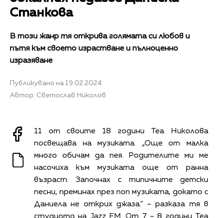
Станкова
В този жанр тя открива голямата си любов и
пътя към своето израстване и пълноценно
изразяване
Публикувано на 19.02.2024
Автор: Светослав Николов
11 от своите 18 години Теа Николова
посвещава на музиката. „Още от малка
много обичам да пея. Родителите ми ме
насочиха към музиката още от ранна
възраст. Започнах с типичните детски
песни, преминах през поп музиката, докато с
Даниела не открих джаза.“ – разказа тя в
студиото на Jazz FM. От 7 – 8 години Теа