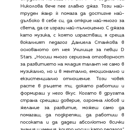
Николова вече пее главно джаз. Този най-
труден жанр ѝ помага да достигне най-
дълбоко в себе си, да открие най-много за
света, да се изрази най-пълноценно. С джаза
като музика, с която израстваш, я среща
вокалният педагог Даниела Станкова в
основаното от нея Училище за певци D
Stars. „Носиш много сериозна отговорност
за развитието на младия талант не само в
музикално, но и в ментално, емоционално и
екзистенциално отношение. Този човек
расте в ръцете ти, докато работиш и
формираш у него вкус. Когато в другата
страна срещаш доверие, огромна любов и
желание за развитие, можеш само да
помагаш, да подкрепяш, да работиш в
посоката и да дадеш абсолютно всички
знания и умения, които носиш като педагог.“