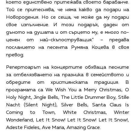
което единствено притежава своето барабанче.
Той се притеснява, че няма какво да подари на
Новородения. Но се сеща, че може да му подари
свое изпълнение. И този подарък, даден от
дъното на душата и от сърцето му, е много по-
ценен от най-скъпоструващия.“ – предава
посланието на песента Румяна Коцева в своя
превод.
Репертоарът на концертите обхваща песните
за отбелязването на празника в семейството и
обредите от християнската традиция. В
програмата са We Wish You a Merry Christmas, O
Holy Night, Jingle Bells, The Little Drummer Boy, Stille
Nacht (Silent Night), Silver Bells, Santa Claus Is
Coming to Town, White Christmas, Winter
Wonderland, Let It Snow! Let It Snow! Let It Snow!,
Adeste Fideles, Ave Maria, Amazing Grace.