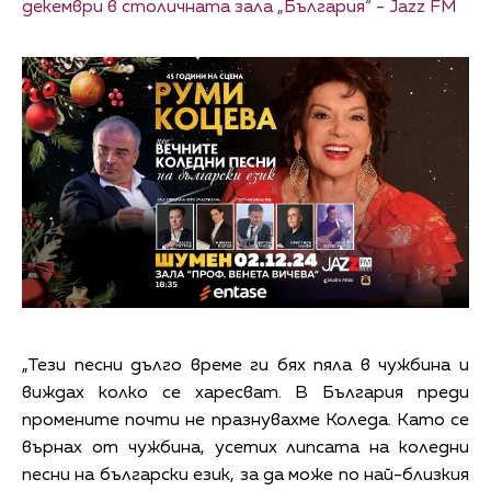
декември в столичната зала „България“ - Jazz FM
„Тези песни дълго време ги бях пяла в чужбина и
виждах колко се харесват. В България преди
промените почти не празнувахме Коледа. Като се
върнах от чужбина, усетих липсата на коледни
песни на български език, за да може по най-близкия