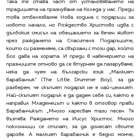
Така тя става част от установяването на
традицията на празнуване на Коледа у нас. Преди
това отбелязвахме Нова година с подаръци за
новото начало, но Рождество Христово идва с
дълбокия смисъл на обещанието за вечен живот
чрез раждането на Спасителя. Подаръците,
които си разменяме, са свързани с този дар, който
Бог дава на хората. И преди в навечерието на
празниците отново да се втурнем да пазаруваме,
нека да чуем на български език „Малкият
барабанчик“ (The Little Drummer Boy), за да
разберем, че скъпият подарък не е най-ценният.
Най-скъпият подарък е да дадем себе си, както е
направил Младенецът и както в отговор прави
Барабанчикът. „Много харесвам тази песен. Тя
възпява Раждането на Иисус Христос. Много
поклонници се стичат, за да донесат своите
дарове. А малкият барабанчик е бедно момче,