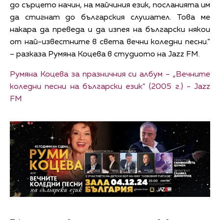
до сърцето начин, на майчиния език, посланията им
да стигнат до българския слушател. Това ме
накара да преведа и да изпея на български някои
от най-известните в света вечни коледни песни.“
– разказа Румяна Коцева в студиото на Jazz FM.
Румяна Коцева за празничния си албум – „Вечните
коледни песни на български език“ (2005 г.) - Jazz
FM