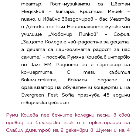
театър. Гост-музиканти са Цветан
Недялков – китара, Кристиан Илиев –
пиано, и Ивайло Звездомиров – бас. Участва
и Детски хор към Националното музикално
училище „Любомир Пипков“ – София.
„Защото Коледа е най-радостна за децата,
а децата са най-голямата радост за нас
самите.“ – посочва Румяна Коцева в интервю
по Jazz FM. Радиото ни е партньор на
концертите. С тези събития
вокалистката, вокален педагог и
организатор на обучителни концерти и на
Evergreen Fest Sofia празнува 45 години
творческа дейност.
Руми Коцева пее вечните коледни песни в свой
превод на български език и с оркестрации на
Славил Димитров на 2 декември в Шумен и на 4