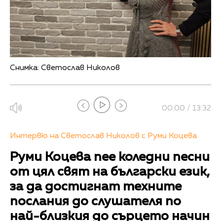
Снимка: Светослав Николов
00:00 / 13:32
Интервю на Светослав Николов с Руми Коцева
Руми Коцева пее коледни песни
от цял свят на български език,
за да достигнат техните
послания до слушателя по
най-близкия до сърцето начин