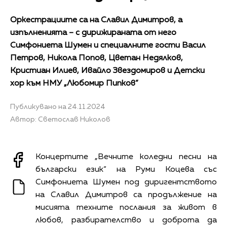
Оркестрациите са на Славил Димитров, а
изпълненията – с дирижираната от него
Симфониета Шумен и специалните гости Васил
Петров, Никола Попов, Цветан Недялков,
Кристиан Илиев, Ивайло Звездомиров и Детски
хор към НМУ „Любомир Пипков“
Публикувано на 24.11.2024
Автор: Светослав Николов
Концертите „Вечните коледни песни на
български език“ на Руми Коцева със
Симфониета Шумен под диригентството
на Славил Димитров са продължение на
мисията техните послания за живот в
любов, разбирателство и доброта да