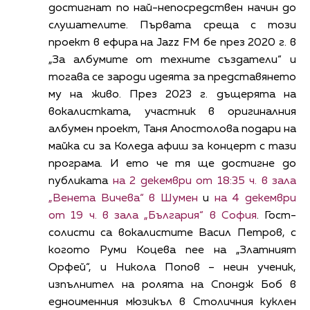
достигнат по най-непосредствен начин до
слушателите. Първата среща с този
проект в ефира на Jazz FM бе през 2020 г. в
„За албумите от техните създатели“ и
тогава се зароди идеята за представянето
му на живо. През 2023 г. дъщерята на
вокалистката, участник в оригиналния
албумен проект, Таня Апостолова подари на
майка си за Коледа афиш за концерт с тази
програма. И ето че тя ще достигне до
публиката
на 2 декември от 18:35 ч. в зала
„Венета Вичева“ в Шумен
и
на 4 декември
от 19 ч. в зала „България“ в София
. Гост-
солисти са вокалистите Васил Петров, с
когото Руми Коцева пее на „Златният
Орфей“, и Никола Попов – неин ученик,
изпълнител на ролята на Спондж Боб в
едноименния мюзикъл в Столичния куклен