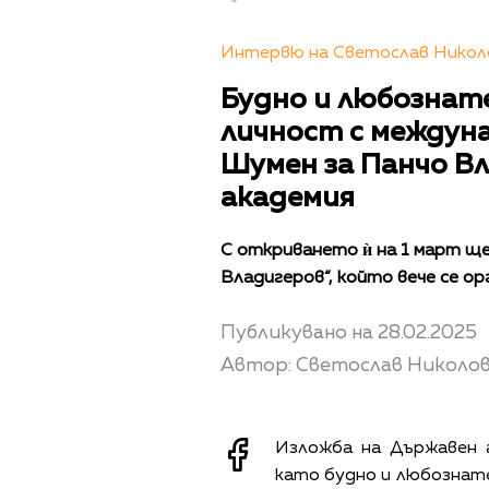
Интервю на Светослав Николо
Будно и любознате
личност с междун
Шумен за Панчо В
академия
С откриването ѝ на 1 март щ
Владигеров“, който вече се о
Публикувано на 28.02.2025
Автор: Светослав Николо
Изложба на Държавен 
като будно и любознате