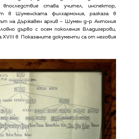
впоследствие става учител, инспектор,
т в Шуменската филхармония, разказа в
кът на Държавен архив – Шумен д-р Антония
словно дърво с осем поколения Владигерови,
а XVIII в. Показаните документи са от неговия