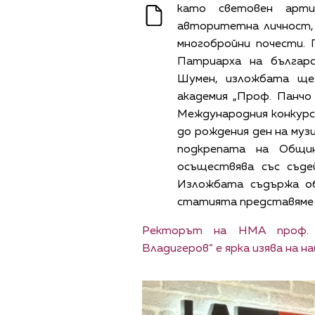
като световен арти
авторитетна личност,
многобройни почести.
Патриарха на българ
Шумен, изложбата ще
академия „Проф. Панчо
Международния конкурс 
до рождения ден на муз
подкрепата на Общи
осъществява със съде
Изложбата съдържа о
статията представяме 
Ректорът на НМА проф. д
Владигеров“ е ярка изява на на