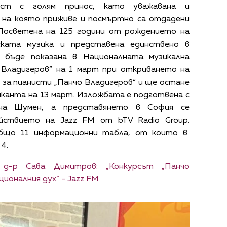
ст с голям принос, като уважавана и
 на която приживе и посмъртно са отдадени
 Посветена на 125 години от рождението на
ската музика и представена единствено в
 бъде показана в Националната музикална
 Владигеров“ на 1 март при откриването на
за пианисти „Панчо Владигеров“ и ще остане
иканта на 13 март. Изложбата е подготвена с
на Шумен, а представянето в София се
йствието на Jazz FM от bTV Radio Group.
бщо 11 информационни табла, от които в
4.
-р Сава Димитров: „Конкурсът „Панчо
ционалния дух“ - Jazz FM