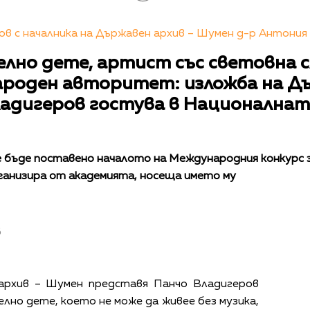
в с началника на Държавен архив – Шумен д-р Антония
лно дете, артист със световна с
ароден авторитет: изложба на Дъ
ладигеров гостува в Националнат
е бъде поставено началото на Международния конкурс 
рганизира от академията, носеща името му
в
архив – Шумен представя Панчо Владигеров
лно дете, което не може да живее без музика,