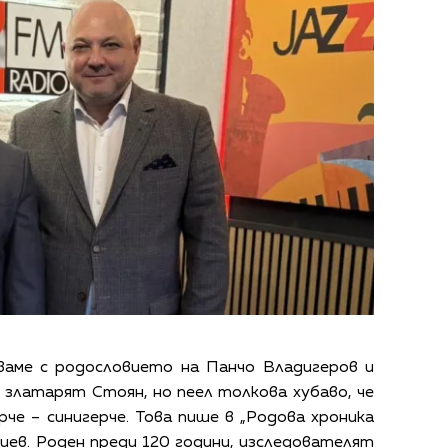
ваме с родословието на Панчо Владигеров и
 златарят Стоян, но пеел толкова хубаво, че
че – синигерче. Това пише в „Родова хроника
иев. Роден преди 120 години, изследователят