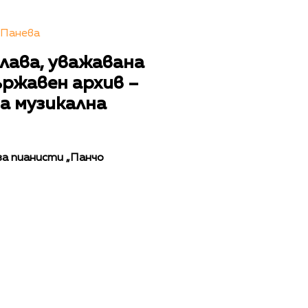
 Панева
лава, уважавана
ржавен архив –
а музикална
за пианисти „Панчо