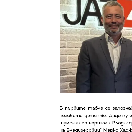
В първите табла се запозна
неговото детство. Дядо му е
шуменци го наричали Владигер
на Владигеровци“ Марко Хадж