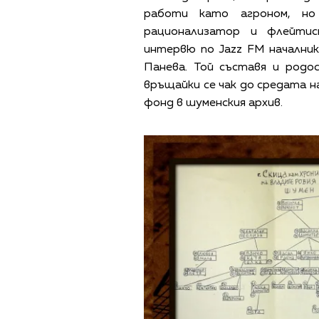
работи като агроном, но 
рационализатор и флейтис
интервю по Jazz FM начални
Панева. Той съставя и родо
връщайки се чак до средата н
фонд в шуменския архив.