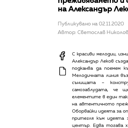
преживяването и 
на Александър Лек
Публикувано на 02.11.2020
Автор: Светослав Николо
С красиви мелодии, изн
Александър Леков създ
подканва да поемем к
Мелодичната линия въ
сънищата – констр
самозаблудата, че 
елементите в един така
на автентичното прежи
Оборвайки идеята за оп
притегля към идеята 
център. Едва тогава 