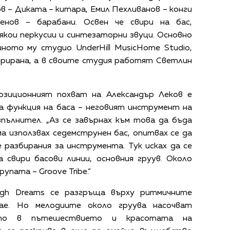
 – Диката – китара, Емил Пехливанов – конги
менов – барабани. Освен че свири на бас,
якои перкусии и синтезаторни звуци. Основно
ното му студио UnderHill MusicHome Studio,
ерирана, а в своите студия работят Светлин
озиционният похват на Александър Леков е
а функция на баса – неговият инструмент на
зпълнител. „Аз се завърнах към това да бъда
а използвах седемструнен бас, опитвах се да
разбирания за инструмента. Тук исках да се
 свири басови линии, основния груув. Около
упата – Groove Tribe.“
ugh Dreams се разгръща върху ритмичните
ае. Но мелодиите около груува насочват
ето в пътешествието и красотата на