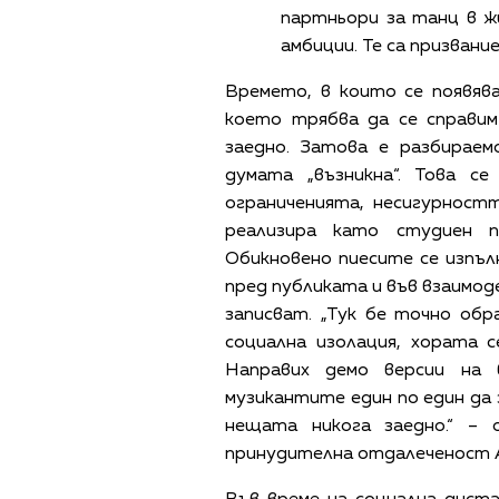
партньори за танц в ж
амбиции. Те са призвание
Времето, в които се появяв
което трябва да се справим
заедно. Затова е разбираем
думата „възникна“. Това с
ограниченията, несигурност
реализира като студиен п
Обикновено пиесите се изпъл
пред публиката и във взаимо
записват. „Тук бе точно обр
социална изолация, хората 
Направих демо версии на 
музикантите един по един да 
нещата никога заедно.“ –
принудителна отдалеченост А