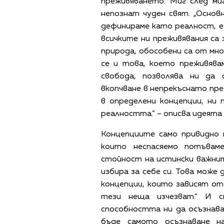
преживяването. Миг след ми
непознат чуден свят. „Основ
дефинираме като реалност, е 
всичките ни преживявания са
природа, обособени са от мн
се и това, което преживява
свобода, позволява ни да
вкопчване в непрекъснато пре
в определени концепции, ни 
реалността.” – описва идеята 
Концепциите само привидно 
които неспасяемо потъвам
стойност на истински важнит
избира за себе си. Това може
концепции, които зависят от
тези неща изчезват.“ И 
способността ни да осъзнава
бъде самото осъзнаване н