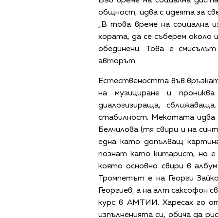
Във време на социална диста
общност, идва с идеята за св
„В това време на социална 
хората, да се съберем около 
обединени. Това е смисълът
авторът.
Естествеността във връзката 
на музициране и прониква
диалогизираща, сближаващ
стабилност. Мекотата идва 
Белчилова (тя свири и на син
една като допълващ картин
познат като китарист, но е
която основно свири в албума
Тромпетът е на Георги Зайк
Георгиев, а на алт саксофон 
курс в АМТИИ. Харесах го от
изпълненията си, обича да рис