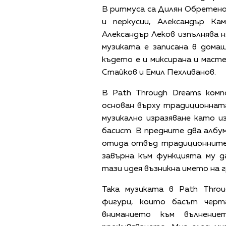
В ритмуса са Дилян Обретенов
и перкусии, Александър Ка
Александър Леков изпълнява н
музиката е записана в домаш
където е и миксирана и маст
Стайков и Емил Пехливанов.
В Path Through Dreams комп
основан върху традиционнат
музикално изразяване като и
басист. В предните два албум
отида отвъд традиционните 
завърна към функцията му да
тази идея възникна името на гр
Така музиката в Path Thro
фигури, които басът черт
вниманието към вълнени