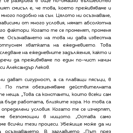
г се разкрива в още по-омайно вълшебство
ният смисъл е, че това, което преживяваме и
много подобно на сън. Цялото ни осъзнаване,
 зависими от много условия, нямат абсолютна
ого фактори. Когато те се променят, променя
ме. Осъзнаването на това ни дава известна
 отпуснем хватката на ежедневието. Това
следване на ежедневните задължения, както и
пречи да преживяваме по един по-чист начин
си Александър Леков.
ни дават сигурност, а са плаващи пясъци, в
е. По пътя обезценяваме действителната
е неща. „Това са константи, които всеки сам
 да бъде работата, близките хора. Но това са
 определени условия. Когато те се изчерпят,
сме безпомощни в нищото. „Остава само
ме всички тези процеси. Убежище може да ни
а осъзнаването. В заглавието „Път през