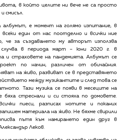
ивота, в който целите ни вече не са просто
 и смисъл.
а албумът, е момент на голямо изпитание, в
 всеки един от нас поотделно и всички ние
о, че за създаването му авторът използва
е случва в периода март – юни 2020 г. в
та и страховете на пандемията. Албумът се
роект по начин, различен от обичайния.
няват на живо, развиват се в представянето
действието между музикантите и след това се
атното. Тази музика се появи в месеците на
се бяха стреснали и си стояха по домовете.
всички пиеси, разписах нотите и поканих
запишем материала на живо. Не бяхме свирили
 описва пътя към намирането един друг в
лександър Леков.