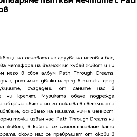
отваряме път към мечтите с Path
ов
в
икващи на основата на груува на неговия бас,
ава метафора на възможния хубав живот и ни
ъм него в своя албум Path Through Dreams.
здига, ритъмът движи напред в пътека сред
укциите, създадени от самите нас в
ще ни крепят. Музиката обаче подрежда
 объркан свят и ни го показва в светлината
вяване, основано на нашата лична ценност.
орни точки извън нас, Path Through Dreams ни
за живот, в който се самоосъзнаваме като
хората около нас се превръщат от окови в