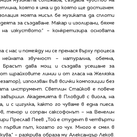
нция музиката сближава, създава чувство на
етлина, която я има и до която ще достигнем.
изолация моята мисъл бе музиката да сплоти
идеята за създаване. Макар и изолирани, бяхме
 на изкуството.“ – конкретизира основата
с нас и помежду ни се пренася върху процеса
 нейната звучност – натурална, обемна,
а. Брасът дава мощ и създава усещане за
от щрайховите линии и от гласа на Желязка
тезатор), използван във всички композиции без
ата инструмент. Светлин Стайков е повече
 завършил Академията в Пловдив с виола, на
, и с цигулка, както го чуваме в една пиеса.
ов, тенор и сопран саксофонът – на Венелин
свири Преслав Пеев. „Той е студент в четвърти
 първия път, когато го чух. Много е смел в
кува.” – разкрива образа му Александър Леков.