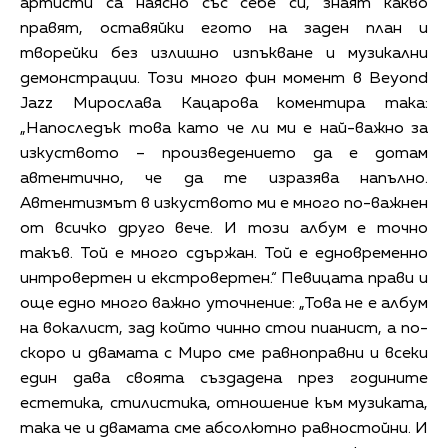
артисти са наясно със себе си, знаят какво
правят, оставяйки егото на заден план и
творейки без излишно изпъкване и музикални
демонстрации. Този много фин момент в Beyond
Jazz Мирослава Кацарова коментира така:
„Напоследък това като че ли ми е най-важно за
изкуството – произведението да е дотам
автентично, че да те изразява напълно.
Автентизмът в изкуството ми е много по-важнен
от всичко друго вече. И този албум е точно
такъв. Той е много сдържан. Той е едновременно
интровертен и екстровертен.“ Певицата прави и
още едно много важно уточнение: „Това не е албум
на вокалист, зад който чинно стои пианист, а по-
скоро и двамата с Миро сме равноправни и всеки
един дава своята създадена през годините
естетика, стилистика, отношение към музиката,
така че и двамата сме абсолютно равностойни. И