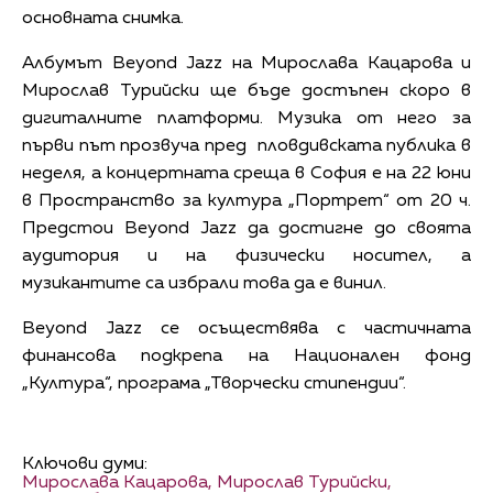
основната снимка.
Албумът Beyond Jazz на Мирослава Кацарова и
Мирослав Турийски ще бъде достъпен скоро в
дигиталните платформи. Музика от него за
първи път прозвуча пред пловдивската публика в
неделя, а концертната среща в София е на 22 юни
в Пространство за култура „Портрет“ от 20 ч.
Предстои Beyond Jazz да достигне до своята
аудитория и на физически носител, а
музикантите са избрали това да е винил.
Beyond Jazz се осъществява с частичната
финансова подкрепа на Национален фонд
„Култура“, програма „Творчески стипендии“.
Ключови думи:
Мирослава Кацарова,
Мирослав Турийски,