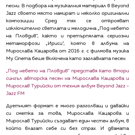
песни. В подбора на музикалния материал в Beyond
Jazz своето място намират и няколко оригинални
композиции. Сред тях се открояват
изключително светлата и мелодична „Под небето
на Пловдив“, както и претърпялата сериозни
метаморфози „Ириси“, която в албума на
Мирослава Кацарова от 2016 г. с филмова музика
My Cinema беше включена като заглавната песен.
„Под небето на Пловдив“ представя като втори
сингъл авторска песен на Мирослава Кацарова и
Мирослав Турийски от техния албум Beyond Jazz -
Jazz FM
Дуетният формат е много разголващ и давайки
си сметка за това, Мирослава Кацарова и
Мирослав Турийски създават един честен албум, в
който влагат себе си без страх. И двамата