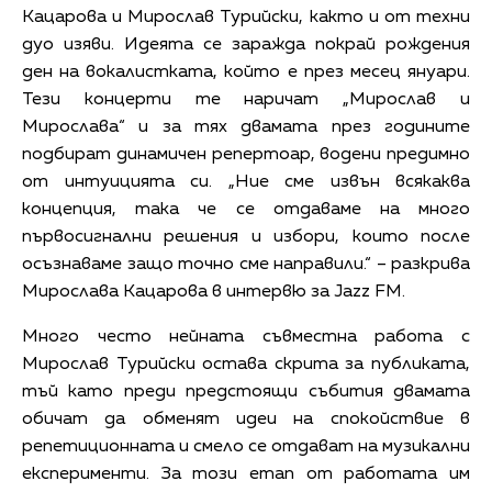
Кацарова и Мирослав Турийски, както и от техни
дуо изяви. Идеята се заражда покрай рождения
ден на вокалистката, който е през месец януари.
Тези концерти те наричат „Мирослав и
Мирослава“ и за тях двамата през годините
подбират динамичен репертоар, водени предимно
от интуицията си. „Ние сме извън всякаква
концепция, така че се отдаваме на много
първосигнални решения и избори, които после
осъзнаваме защо точно сме направили.“ – разкрива
Мирослава Кацарова в интервю за Jazz FM.
Много често нейната съвместна работа с
Мирослав Турийски остава скрита за публиката,
тъй като преди предстоящи събития двамата
обичат да обменят идеи на спокойствие в
репетиционната и смело се отдават на музикални
експерименти. За този етап от работата им