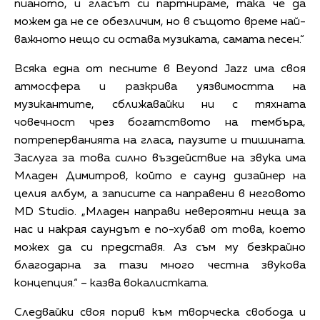
пианото, и гласът си партнираме, така че да
можем да не се обезличим, но в същото време най-
важното нещо си остава музиката, самата песен.“
Всяка една от песните в Beyond Jazz има своя
атмосфера и разкрива уязвимостта на
музикантите, сближавайки ни с тяхната
човечност чрез богатството на тембъра,
потреперванията на гласа, паузите и тишината.
Заслуга за това силно въздействие на звука има
Младен Димитров, който е саунд дизайнер на
целия албум, а записите са направени в неговото
MD Studio. „Младен направи невероятни неща за
нас и накрая саундът е по-хубав от това, което
можех да си представя. Аз съм му безкрайно
благодарна за тази много честна звукова
концепция.“ – казва вокалистката.
Следвайки своя порив към творческа свобода и