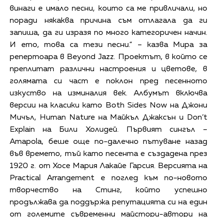
винаги е имало песни, които са ме привличали, но
поради някаква причина съм отлагала да ги
запиша, да ги изразя по много категоричен начин.
И ето, това са тези песни.“ – казва Мира за
репертоара в Beyond Jazz. Проектът, в който се
преплитат различни настроения и цветове, в
голямата си част е поклон пред песенното
изкуство на изминалия век. Албумът включва
версии на класики като Both Sides Now на Джони
Мичъл, Human Nature на Майкъл Джаксън и Don’t
Explain на Били Холидей. Първият сингъл –
Amapola, беше още по-далечно пътуване назад
във времето, тъй като песента е създадена през
1920 г. от Хосе Мария Лакайе Гарсия. Версията на
Practical Arrangement е поглед към по-новото
творчество на Стинг, който успешно
продължава да поддържа репутацията си на един
от големите съвременни майстори-автори на