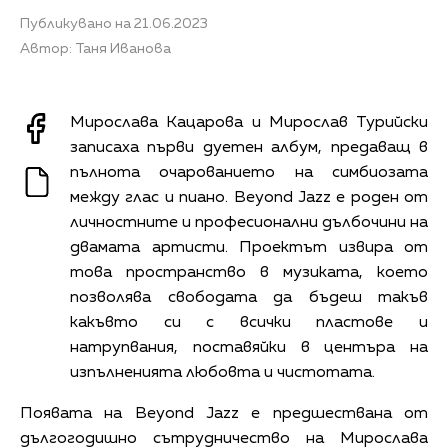
Публикувано на 21.06.2023
Автор: Таня Иванова
Мирослава Кацарова и Мирослав Турийски
записаха първи дуетен албум, предаващ в
пълнота очарованието на симбиозата
между глас и пиано. Beyond Jazz е роден от
личностните и професионални дълбочини на
двамата артисти. Проектът извира от
това пространство в музиката, което
позволява свободата да бъдеш такъв
какъвто си с всички пластове и
натрупвания, поставяйки в центъра на
изпълненията любовта и чистотата.
Появата на Beyond Jazz е предшествана от
дългогодишно сътрудничество на Мирослава