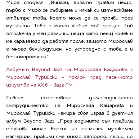
Мира споделя: „Винаги, когато правим нещо,
първо с Миро се събираме и някак си изтласкваме
отвътре това, което може да се прояви през
музиката. Това е много любим мой процес. Той
отключва у мен различни неща като пеещ човек и
ме кара много да работя после, защото Мирослав
е много великодушен, но успоредно с това е и
безкомпромисен.“
Албумът Beyond Jazz на Мирослава Кацарова с
Мирослав Турийски – поклон пред песенното
изкуство на XX в. - Jazz FM
Съвсем естествено дългогодишното
сътрудничество на Мирослава Кацарова и
Мирослав Турийски намира своя израз в дуетния
албум Beyond Jazz. „През годините съм правила
толкова много версии на различен музикален
материал, правили сме много авторски песни, но