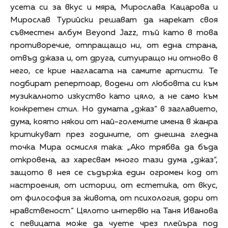
усета си за вкус и мяра, Мирослава Кацарова и
Мирослав Турийски решават да нарекат своя
съвместен албум Beyond Jazz, тъй като в това
противоречие, отпращащо ни, от една страна,
отвъд джаза и, от друга, ситуиращо ни отново в
него, се крие нагласата на самите артисти. Те
подбират репертоар, водени от любовта си към
музикалното изкуство като цяло, а не само към
конкретен стил. Но думата „джаз“ в заглавието,
дума, която някои от най-големите имена в жанра
критикуват през годините, от днешна гледна
точка Мира осмисля така: „Ако трябва да бъда
откровена, аз харесвам много тази дума „джаз“,
защото в нея се съдържа един огромен код от
настроения, от истории, от естетика, от вкус,
от философия за живота, от психология, дори от
нравственост.“ Цялото интервю на Таня Иванова
с певицата може да чуете чрез плейъра под