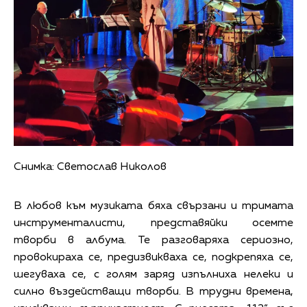
Снимка: Светослав Николов
В любов към музиката бяха свързани и тримата
инструменталисти, представяйки осемте
творби в албума. Те разговаряха сериозно,
провокираха се, предизвикваха се, подкрепяха се,
шегуваха се, с голям заряд изпълниха нелеки и
силно въздействащи творби. В трудни времена,