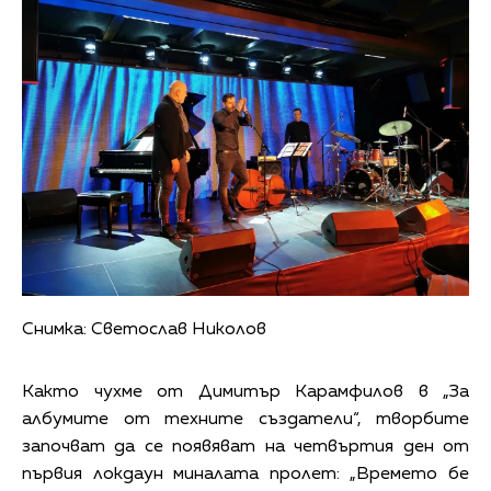
Снимка: Светослав Николов
Както чухме от Димитър Карамфилов в „За
албумите от техните създатели“, творбите
започват да се появяват на четвъртия ден от
първия локдаун миналата пролет: „Времето бе