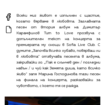
Всеки миг живот е изпълнен с щастие,
когато вярваме в любовта. Заглавната
песен от втория албум на Димитър
Карамфилов Turn to Love прозвуча с
допълнителен текст на концерта за
премиерата му снощи в Sofia Live Club. С
думите „Започва всичко хубаво, повярваш ли
в любовта“ отзвучава песента в албума,
закривайки го. „Пак е слънчев ден / погледни
навън / и чуй как Земята диша, като всичко
живо“ запя Марина Господинова тази песен
на финала на концерта, разказвайки за
чувството, с което тя се ражда.