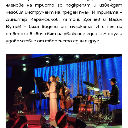
членове на триото го подкрепят и извеждат
неговия инструмент на преден план. И тримата –
Димитър Карамфилов, Антони Дончев и Васил
Вутев – бяха водени от музиката. И с нея ни
отведоха в своя свят на уважение един към друг и
удоволствие от творенето един с друг.