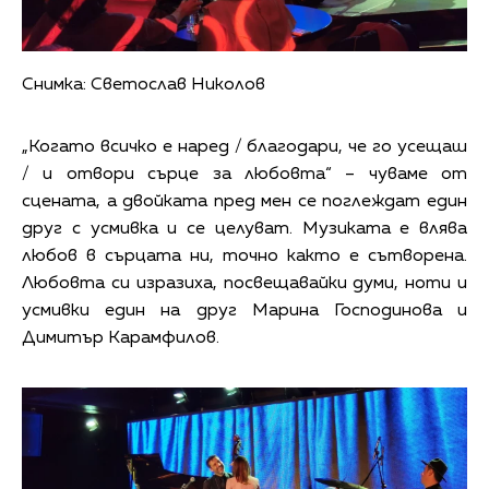
Снимка: Светослав Николов
„Когато всичко е наред / благодари, че го усещаш
/ и отвори сърце за любовта“ – чуваме от
сцената, а двойката пред мен се поглеждат един
друг с усмивка и се целуват. Музиката е влява
любов в сърцата ни, точно както е сътворена.
Любовта си изразиха, посвещавайки думи, ноти и
усмивки един на друг Марина Господинова и
Димитър Карамфилов.