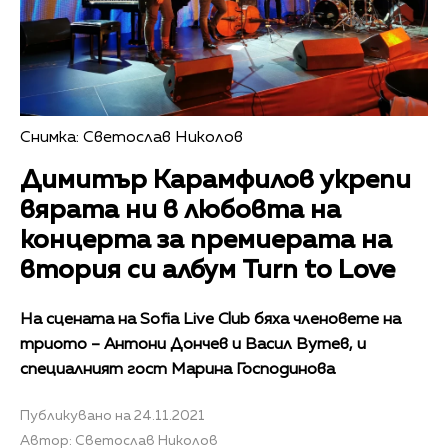
Снимка: Светослав Николов
Димитър Карамфилов укрепи
вярата ни в любовта на
концерта за премиерата на
втория си албум Turn to Love
На сцената на Sofia Live Club бяха членовете на
триото – Антони Дончев и Васил Вутев, и
специалният гост Марина Господинова
Публикувано на 24.11.2021
Автор: Светослав Николов