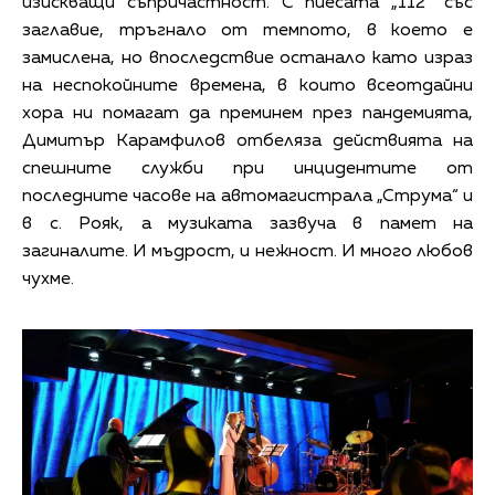
изискващи съпричастност. С пиесата „112“ със
заглавие, тръгнало от темпото, в което е
замислена, но впоследствие останало като израз
на неспокойните времена, в които всеотдайни
хора ни помагат да преминем през пандемията,
Димитър Карамфилов отбеляза действията на
спешните служби при инцидентите от
последните часове на автомагистрала „Струма“ и
в с. Рояк, а музиката зазвуча в памет на
загиналите. И мъдрост, и нежност. И много любов
чухме.