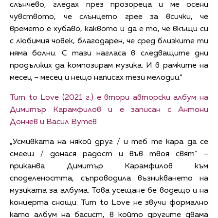
слънчево, гледах през прозореца и ме осени
чувството, че слънцето грее за всички, че
времето е хубаво, каквото и да е то, че вкъщи си
с любимия човек, благодарен, че сред близките ти
няма болни. С тази нагласа в следващите дни
продължих да композирам музика. И в рамките на
месец – месец и нещо написах тези мелодии.“
Turn to Love (2021 г.) е втори авторски албум на
Димитър Карамфилов и е записан с Антони
Дончев и Васил Вутев
„Усмивката на някой друг / и теб те кара да се
смееш / донася радост и във твоя свят“ –
приканва Димитър Карамфилов към
споделеността, съпроводила възникването на
музиката за албума. Това усещане бе водещо и на
концерта снощи. Turn to Love не звучи формално
като албум на басист, в който другите двама