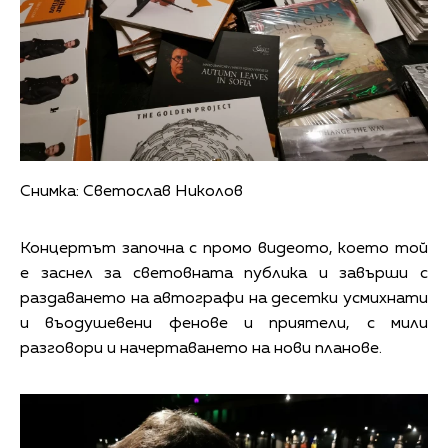
Снимка: Светослав Николов
Концертът започна с промо видеото, което той
е заснел за световната публика и завърши с
раздаването на автографи на десетки усмихнати
и въодушевени фенове и приятели, с мили
разговори и начертаването на нови планове.