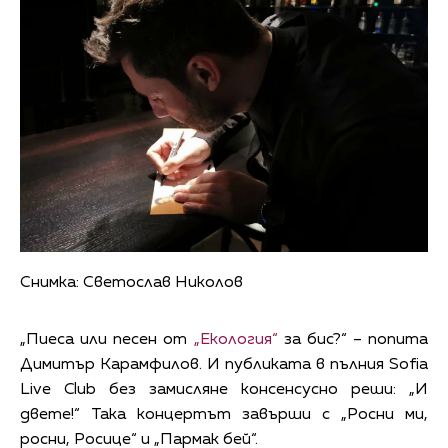
Снимка: Светослав Николов
„Пиеса или песен от
„Екология“
за бис?“ – попита
Димитър Карамфилов. И публиката в пълния Sofia
Live Club без замисляне консенсусно реши: „И
двете!“ Така концертът завърши с „Росни ми,
росни, Росице“ и „Пармак бей“.