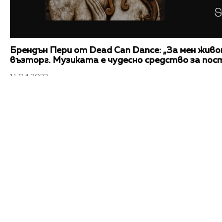
Брендън Пери от Dead Can Dance: „За мен жив
възторг. Музиката е чудесно средство за пос
11.04.2022