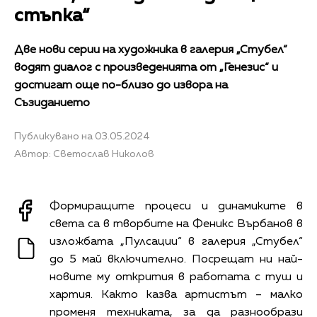
стъпка“
Две нови серии на художника в галерия „Стубел“
водят диалог с произведенията от „Генезис“ и
достигат още по-близо до извора на
Съзиданието
Публикувано на 03.05.2024
Автор: Светослав Николов
Формиращите процеси и динамиките в
света са в творбите на Феникс Върбанов в
изложбата „Пулсации“ в галерия „Стубел“
до 5 май включително. Посрещат ни най-
новите му открития в работата с туш и
хартия. Както казва артистът – малко
променя техниката, за да разнообрази