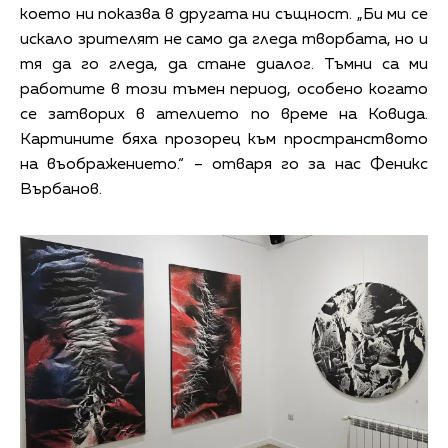
което ни показва в другата ни същност. „Би ми се
искало зрителят не само да гледа творбата, но и
тя да го гледа, да стане диалог. Тъмни са ми
работите в този тъмен период, особено когато
се затворих в ателието по време на Ковида.
Картините бяха прозорец към пространството
на въображението.“ – отваря го за нас Феникс
Върбанов.