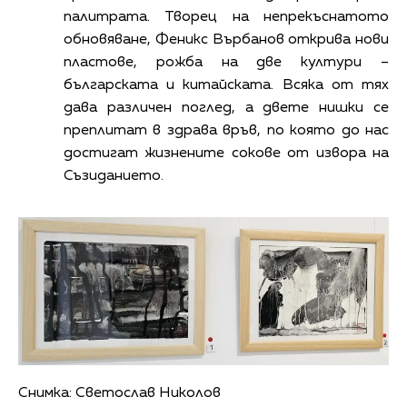
палитрата. Творец на непрекъснатото
обновяване, Феникс Върбанов открива нови
пластове, рожба на две култури –
българската и китайската. Всяка от тях
дава различен поглед, а двете нишки се
преплитат в здрава връв, по която до нас
достигат жизнените сокове от извора на
Съзиданието.
Снимка: Светослав Николов