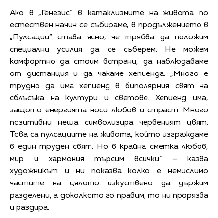
Ако в „Генезис“ в катаклизмите на живота по
естествен начин се събираме, в продължението в
„Пулсации“ става ясно, че трябва да положим
специални усилия да се съберем. Не можем
комфортно да стоим встрани, да наблюдаваме
от дистанция и да чакаме хепиенда. „Много е
трудно да има хепиенд в биполярния свят на
сблъсъка на култури и светове. Хепиенд има,
защото енергията носи любов и страст. Много
позитивни неща символизира червеният цвят.
Това са пулсациите на живота, който изграждаме
в един труден свят. Но в крайна сметка любов,
мир и хармония търсим всички.“ – казва
художникът и ни показва колко е немислимо
частите на цялото изкуствено да държим
разделени, а доколкото го правим, то ни прорязва
и раздира.