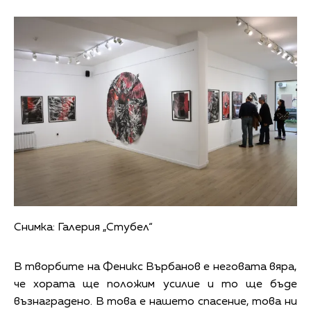
Снимка: Галерия „Стубел“
В творбите на Феникс Върбанов е неговата вяра,
че хората ще положим усилие и то ще бъде
възнаградено. В това е нашето спасение, това ни