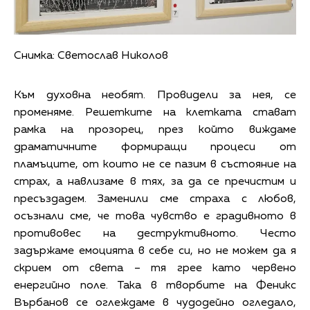
Снимка: Светослав Николов
Към духовна необят. Провидели за нея, се
променяме. Решетките на клетката стават
рамка на прозорец, през който виждаме
драматичните формиращи процеси от
пламъците, от които не се пазим в състояние на
страх, а навлизаме в тях, за да се пречистим и
пресъздадем. Заменили сме страха с любов,
осъзнали сме, че това чувство е градивното в
противовес на деструктивното. Често
задържаме емоцията в себе си, но не можем да я
скрием от света – тя грее като червено
енергийно поле. Така в творбите на Феникс
Върбанов се оглеждаме в чудодейно огледало,