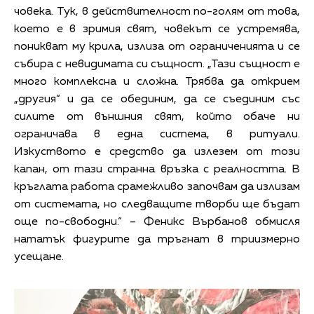
човека. Тук, в действителност по-голям от това,
което е в зримия свят, човекът се устремява,
поникват му крила, излиза от ограниченията и се
събира с невидимата си същност. „Тази същност е
много комплексна и сложна. Трябва да открием
„другия“ и да се обединим, да се съединим със
силите от външния свят, който обаче ни
ограничава в една система, в ритуали.
Изкуството е средство да излезем от този
капан, от тази странна връзка с реалността. В
кръглата работа срамежливо започвам да излизам
от системата, но следващите творби ще бъдат
още по-свободни.“ – Феникс Върбанов обмисля
нататък фигурите да тръгнат в триизмерно
усещане.