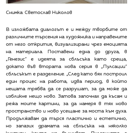
Снимка: Светослав Николов
В изложбата диалогът е и между творбите от
различните търсения на художника и направените
от него открития, визуализирани чрез емоцията
на материала. Поставени една до друга, в
„Генезис“ е идеята за сблъсъка като среща,
докато във втората нова серия в „Пулсации“
сблъсъкът е разделение. „След като бях построил
един процес на работа, идва период, в който
нещата трябва да се разрушат, за да може да
избликне нещо ново. Затова започнах да късам и
режа моите картини, за да намеря в тях ново
пространство и ново усещане за моста към духа.
Продължавам да търся пластично и естетично,
но запазих драмата на сблъсъка на няколко