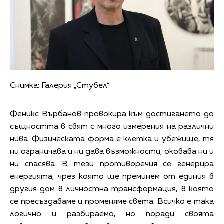
Снимка: Галерия „Стубел“
Феникс Върбанов провокира към достигането до
същността в свят с много измерения на различни
нива. Физическата форма е клетка и убежище, тя
ни ограничава и ни дава възможности, оковава ни и
ни спасява. В тези противоречия се генерира
енергията, чрез която ще преминем от единия в
другия дом в личностна трансформация, в която
се пресъздаваме и променяме света. Всичко е така
логично и разбираемо, но поради своята