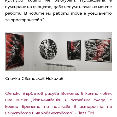
култури, които ме вълнуват. Пулсацията е
пулсиране на сърцето, дава импулс и пулс на моите
работи. В новите ми работи това е усещането
за пространство.“
Снимка: Светослав Николов
Феникс Върбанов рисува Вселена, в която човек
има мисия: „Изпълнявайки я, оставяме следа, с
която времето ни поставя в историята на
изкуството и на човечеството“ - Jazz FM