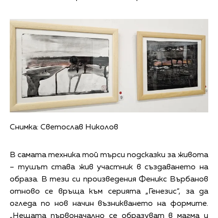
Снимка: Светослав Николов
В самата техника той търси подсказки за живота
– тушът става жив участник в създаването на
образа. В тези си произведения Феникс Върбанов
отново се връща към серията „Генезис“, за да
огледа по нов начин възникването на формите.
„Нещата първоначално се образуват в магма и