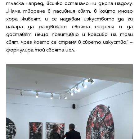
тласка напред, всичко останало ни дърпа надолу.
„Няма творене в пасивния свят, в който много
хора живеят, и се надявам изкуството да ги
накара да раздвижат своята енергия и да
доставят нещо позитивно и красиво на този
свят, чрез което се стремя в своето изкуство.“ –
формулира той своята цел.