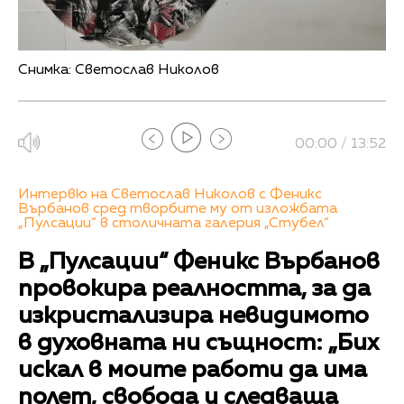
Снимка: Светослав Николов
00:00 / 13:52
Интервю на Светослав Николов с Феникс
Върбанов сред творбите му от изложбата
„Пулсации“ в столичната галерия „Стубел“
В „Пулсации“ Феникс Върбанов
провокира реалността, за да
изкристализира невидимото
в духовната ни същност: „Бих
искал в моите работи да има
полет, свобода и следваща