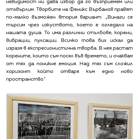
невидимост ни дава избор да го възприемем или
отхвърлим. Творбите на Феникс Върбанов правят
по-малко възможен втория вариант. „Винаги се
търсим чрез изкуството, което е огледало на
нашата душа. То има различни стълбове, корени,
вибрации, пулсации. Всичко това бих искал да
изразя в експресионистична творба. В нея растат
корените, които съм посял във времето, и очаквам
от тях да поникне емоция. Над тях съм сложил
хоризонт който отваря към едно ново
пространство.“