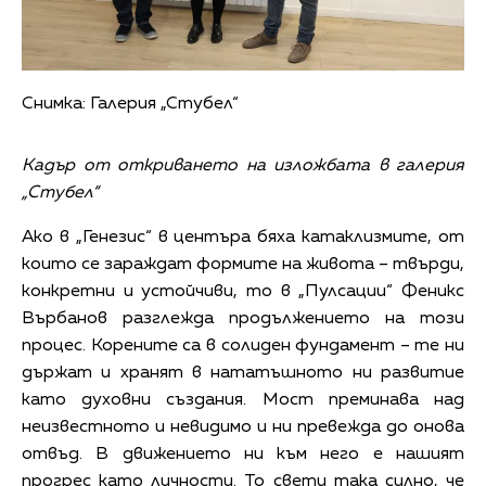
Снимка: Галерия „Стубел“
Кадър от откриването на изложбата в галерия
„Стубел“
Ако в „Генезис“ в центъра бяха катаклизмите, от
които се зараждат формите на живота – твърди,
конкретни и устойчиви, то в „Пулсации“ Феникс
Върбанов разглежда продължението на този
процес. Корените са в солиден фундамент – те ни
държат и хранят в нататъшното ни развитие
като духовни създания. Мост преминава над
неизвестното и невидимо и ни превежда до онова
отвъд. В движението ни към него е нашият
прогрес като личности. То свети така силно, че