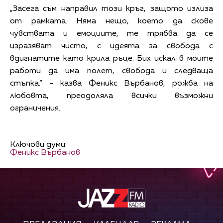
„Засега съм направил този кръг, защото излиза
от рамката. Няма нещо, което да скове
чувствата и емоциите, те трябва да се
изразяват чисто, с идеята за свобода с
вдигнатите като крила ръце. Бих искал в моите
работи да има полет, свобода и следваща
стъпка.“ – казва Феникс Върбанов, рожба на
любовта, преодоляла всички възможни
ограничения.
Ключови думи:
Феникс Върбанов