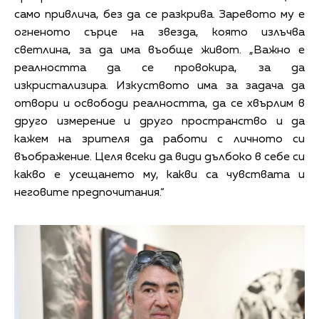
само привлича, без да се разкрива. Заревото му е
огненото сърце на звезда, която излъчва
светлина, за да има въобще живот. „Важно е
реалността да се провокира, за да
изкристализира. Изкуството има за задача да
отвори и освободи реалността, да се хвърлим в
друго измерение и друго пространство и да
кажем на зрителя да работи с личното си
въображение. Целя всеки да види дълбоко в себе си
какво е усещането му, какви са чувствата и
неговите предпочитания.“