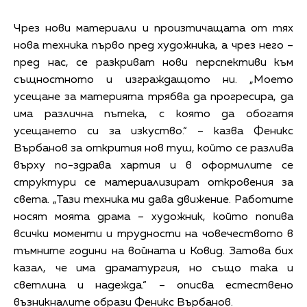
Чрез нови материали и произтичащата от тях
нова техника първо пред художника, а чрез него –
пред нас, се разкриват нови перспективи към
същностното и изграждащото ни. „Моето
усещане за материята трябва да прогресира, да
има различна пътека, с която да обогатя
усещането си за изкуство.“ – казва Феникс
Върбанов за открития нов туш, който се разлива
върху по-здрава хартия и в оформилите се
структури се материализират откровения за
света. „Тази техника ми дава движение. Работите
носят моята драма – художник, който попива
всички моменти и трудности на човечеството в
тъмните години на войната и Ковид. Затова бих
казал, че има драматургия, но също така и
светлина и надежда.“ – описва естествено
възникналите образи Феникс Върбанов.