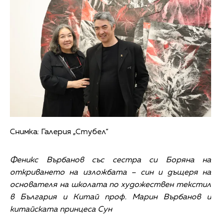
Снимка: Галерия „Стубел“
Феникс Върбанов със сестра си Боряна на
откриването на изложбата – син и дъщеря на
основателя на школата по художествен текстил
в България и Китай проф. Марин Върбанов и
китайската принцеса Сун