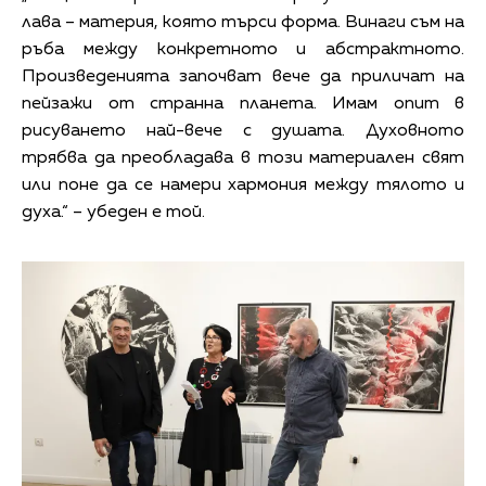
лава – материя, която търси форма. Винаги съм на
ръба между конкретното и абстрактното.
Произведенията започват вече да приличат на
пейзажи от странна планета. Имам опит в
рисуването най-вече с душата. Духовното
трябва да преобладава в този материален свят
или поне да се намери хармония между тялото и
духа.“ – убеден е той.