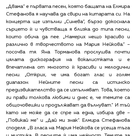
„Двама“ е първата песен, която бащата на Елмира
Стефанова я научава да свири на китарата си. На
концерта ще изпълни „Синева“, бързо докоснала
сърцето ѝ и чувстваща я близка до типа песни,
които обича да пее. „Намерих нещо красиво и
различно в творчеството на Мария Нейкова.“ –
посочва тя. Яна Торманова прослушва почти
цялата дискография на вокалистката и е
впечатлена от многото ѝ красиви и мелодични
песни. „Открих, че има богат глас и голям
диапазон. Нейните песни са истинско
предизвикателство да се изпълняват. Това, което
ги прави толкова любими и днес е, че темите са
общочовешки и продължават да вълнуват.“ И тъй
като не може да се спре на една, избира две –
„Повикай ме“ и „Дай ми знак“. Елмира Стефанова
споделя: „В гласа на Мария Нейкова се усеща тъга
и мистика. В песните ѝ има нежност. Темите за