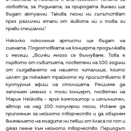
любовта, за Родината, за природата винаги ще
бъдат актуални. Такива песни ни съпътстват
през различни етапи от живота ни и това ги
прави специални.“
Няколко поколения артисти ще бъдат на
сцената. Подготовката на концерта продължава
с месеци. „Всички много се вълнуваме. Това е
първото от събитията, посветени на 100 години
от създаването на нашето читалище, които
целят да покажат трайното му присъствието в
културния афиш на столицата. Решихме да
започнем именно с този концерт, посветен на
Мария Нейкова – ярък композитор и изпълнител,
автор на над 100 популярни песни. Искаме да
припомним за нейното творчество и да обърнем
вниманието на младите ни певци от класа по поп и
джаз пеене към нейното творчество. Периодът