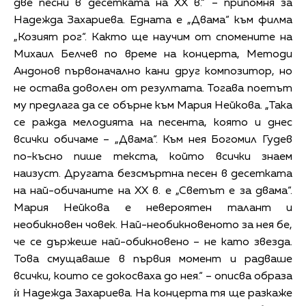
две песни в десетката на ХХ в.“ – припомня за
Надежда Захариева. Едната е „Двама“ към филма
„Козият рог“. Както ще научим от спомените на
Михаил Белчев по време на концерта, Методи
Андонов първоначално кани друг композитор, но
не остава доволен от резултата. Тогава поетът
му предлага да се обърне към Мария Нейкова. „Така
се ражда мелодията на песента, която и днес
всички обичаме – „Двама“. Към нея Богомил Гудев
по-късно пише текста, който всички знаем
наизуст. Другата безсмъртна песен в десетката
на най-обичаните на ХХ в. е „Светът е за двама“.
Мария Нейкова е невероятен талант и
необикновен човек. Най-необикновеното за нея бе,
че се държеше най-обикновено – не като звезда.
Това смущаваше в първия момент и радваше
всички, които се докосваха до нея.“ – описва образа
ѝ Надежда Захариева. На концерта тя ще разкаже