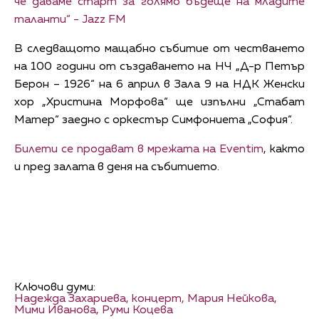
че даваме старт за голямо бъдеще на младите
таланти“ - Jazz FM
В следващото мащабно събитие от честването
на 100 години от създаването на НЧ „Д-р Петър
Берон – 1926“ на 6 април в Зала 9 на НДК Женски
хор „Христина Морфова“ ще изпълни „Стабат
Матер“ заедно с оркестър Симфониета „София“.
Билети се продават в мрежата на Eventim
, както
и пред залата в деня на събитието.
Ключови думи:
Надежда Захариева,
концерт,
Мария Нейкова,
Мими Иванова,
Руми Коцева