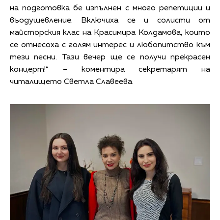
на подготовка бе изпълнен с много репетиции и
въодушевление. Включиха се и солисти от
майсторския клас на Красимира Колдамова, които
се отнесоха с голям интерес и любопитство към
тези песни. Тази вечер ще се получи прекрасен
концерт!“ – коментира секретарят на
читалището Светла Славеева.