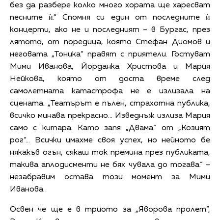
без да разбере колко много хората ще харесват
песните ѝ.“ Спомня си един от последните ѝ
концерти, ако не и последният – в Бургас, през
лятото, от поредица, която Стефан Диомов и
неговата „Тоника“ правят с приятели. Гостуват
Мими Иванова, Йорданка Христова и Мария
Нейкова, която от доста време след
самолетната катастрофа не е излизала на
сцената. „Театърът е пълен, страхотна публика,
всичко минава прекрасно... Изведнъж излиза Мария
само с китара. Като запя „Двама“ от „Козият
рог“… Всички имахме своя успех, но нейното бе
някакъв огън, сякаш ток премина през публиката,
такива аплодисменти не бях чувала до тогава.“ –
незабравим остава този момент за Мими
Иванова.
Освен че ще е в триото за „Яворова пролет“,