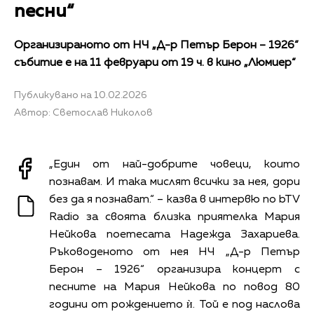
песни“
Организираното от НЧ „Д-р Петър Берон – 1926“
събитие е на 11 февруари от 19 ч. в кино „Люмиер“
Публикувано на 10.02.2026
Автор: Светослав Николов
„Един от най-добрите човеци, които
познавам. И така мислят всички за нея, дори
без да я познават.“ – казва в интервю по bTV
Radio за своята близка приятелка Мария
Нейкова поетесата Надежда Захариева.
Ръководеното от нея НЧ „Д-р Петър
Берон – 1926“ организира концерт с
песните на Мария Нейкова по повод 80
години от рождението ѝ. Той е под наслова