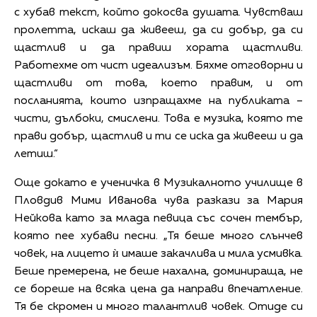
с хубав текст, който докосва душата. Чувстваш
пролетта, искаш да живееш, да си добър, да си
щастлив и да правиш хората щастливи.
Работехме от чист идеализъм. Бяхме отговорни и
щастливи от това, което правим, и от
посланията, които изпращахме на публиката –
чисти, дълбоки, смислени. Това е музика, която те
прави добър, щастлив и ти се иска да живееш и да
летиш.“
Още докато е ученичка в Музикалното училище в
Пловдив Мими Иванова чува разкази за Мария
Нейкова като за млада певица със сочен тембър,
която пее хубави песни. „Тя беше много слънчев
човек, на лицето ѝ имаше закачлива и мила усмивка.
Беше премерена, не беше нахална, доминираща, не
се бореше на всяка цена да направи впечатление.
Тя бе скромен и много талантлив човек. Отиде си