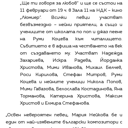
„Ще ти говоря за любов“ и ще се състои на
11 февруари от 19 ч. в Зала 11 на НДК – кино
„Люмиер“. Всички певци участват
безвъзмездно – нейни приятели, а също и
учениците от школата по поп и джаз пеене
на Руми Коцева към читалището.
Събитието е в афиша на честването на век
от създаването му. Участват Надежда
Захариева, Искра Радева, Йорданка
Христова, Мими Иванова, Михаил Белчев,
Роси Кирилова, Стефан Митров, Руми
Коцева и нейните ученици Никола Попов,
Мими Гавазова, Белослава Костадинова, Яна
Торманова, Катерина Христова, Максим
Христов и Елмира Стефанова.
„Освен невероятен певец, Мария Нейкова бе и
един от най-изявените български композитори с