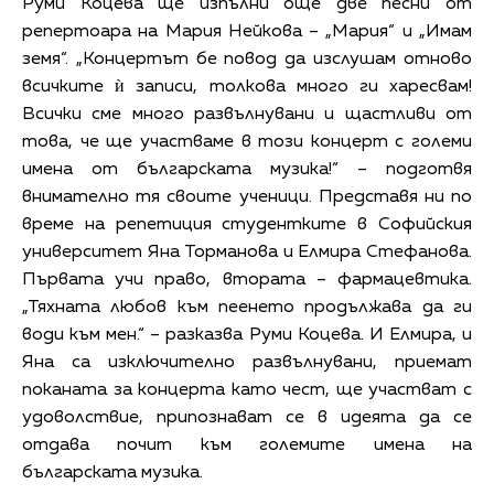
Руми Коцева ще изпълни още две песни от
репертоара на Мария Нейкова – „Мария“ и „Имам
земя“. „Концертът бе повод да изслушам отново
всичките ѝ записи, толкова много ги харесвам!
Всички сме много развълнувани и щастливи от
това, че ще участваме в този концерт с големи
имена от българската музика!“ – подготвя
внимателно тя своите ученици. Представя ни по
време на репетиция студентките в Софийския
университет Яна Торманова и Елмира Стефанова.
Първата учи право, втората – фармацевтика.
„Тяхната любов към пеенето продължава да ги
води към мен.“ – разказва Руми Коцева. И Елмира, и
Яна са изключително развълнувани, приемат
поканата за концерта като чест, ще участват с
удоволствие, припознават се в идеята да се
отдава почит към големите имена на
българската музика.