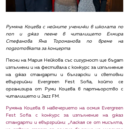
Румяна Коцева с нейните ученички в школата по
поп и джаз пеене в читалището Елмира
Стефанова Яна Тороманова по време на
подготовката за концерта
Песни на Мария Нейкова със сигурност ще бъдат
изпълнени и на фестивала с конкурс за изпълнение
на джаз стандарти и български и световни
евъргрийни Evergreen Fest Sofia, който се
организира от Руми Коцева в партньорство с
читалището и Jazz FM.
Румяна Коцева в навечерието на осмия Evergreen
Fest Sofia с конкурс за изпълнение на джаз
стандарти и евъргрийни: „Лаская се от мисълта,