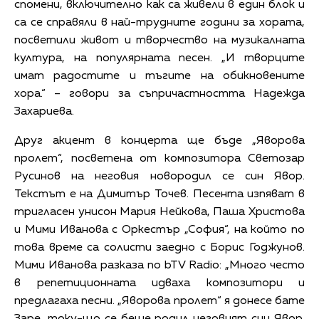
спомени, включително как са живели в един блок и
са се справяли в най-трудните години за хората,
посветили живот и творчество на музикалната
култура, на популярната песен. „И творците
имат радостите и тъгите на обикновените
хора.“ – говори за съпричастността Надежда
Захариева.
Друг акцент в концерта ще бъде „Яворова
пролет“, посветена от композитора Светозар
Русинов на неговия новородил се син Явор.
Текстът е на Димитър Точев. Песента изпяват в
тригласен унисон Мария Нейкова, Паша Христова
и Мими Иванова с Оркестър „София“, на който по
това време са солисти заедно с Борис Годжунов.
Мими Иванова разказа по bTV Radio: „Много често
в репетиционната идваха композитори и
предлагаха песни. „Яворова пролет“ я донесе бате