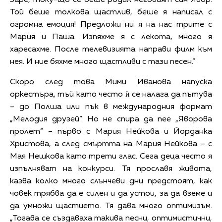
Заре, току-що се беше родил неговият син Явор.
Той беше толкова щастлив, беше я написал с
огромна емоция! Предложи ни я на нас трите с
Мария и Паша. Изпяхме я с лекота, много я
харесахме. После телевизията направи филм към
нея. И ние бяхме много щастливи с тази песен.“
Скоро след това Мими Иванова напуска
оркестъра, тъй като често ѝ се налага да пътува
– до Полша или пък в международния формат
„Мелодия друзей“. Но не спира да пее „Яворова
пролет“ – първо с Мария Нейкова и Йорданка
Христова, а след смъртта на Мария Нейкова – с
Мая Нешкова като трети глас. Сега деца често я
изпълняват на конкурси. Тя прославя живота,
казва колко много слънчеви дни предстоят, как
човек трябва да е силен и да устои, за да вземе и
да умножи щастието. Тя дава много оптимизъм.
„Тогава се създаваха такива песни, оптимистични,