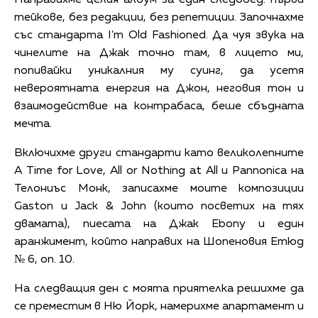
тейкове, без редакции, без репетиции. Започнахме
със стандарта I'm Old Fashioned. Да чуя звука на
чинелите на Джак точно там, в лицето ми,
попивайки уникалния му суинг, да усетя
невероятната енергия на Джон, неговия тон и
взаимодействие на контрабаса, беше сбъдната
мечта.
Включихме други стандарти като великолепните
A Time for Love, All or Nothing at All и Pannonica на
Телониъс Монк, записахме моите композиции
Gaston и Jack & John (които посветих на тях
двамата), пиесата на Джак Ebony и един
аранжимент, който направих на Шопеновия Етюд
№ 6, оп. 10.
На следващия ден с моята приятелка решихме да
се преместим в Ню Йорк, намерихме апартамент и