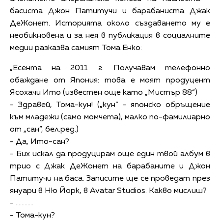
басиста Джон Патитучи и барабаниста Джак
ДеЖонет. Историята около създаването му е
необикновена и за нея в публикация в социалните
медии разказва самият Тома Енко:
„Есента на 2011 г. Получавам телефонно
обаждане от Япония: това е моят продуцент
Ясохачи Ито (известен още като „Мистър 88“)
- Здравей, Тома-кун! („кун“ - японско обръщение
към младежи (само момчета), малко по-фамилиарно
от „сан“, бел.ред.)
- Да, Ито-сан?
- Бих искал да продуцирам още един твой албум в
трио с Джак ДеЖонет на барабаните и Джон
Патитучи на баса. Записите ще се проведат през
януари в Ню Йорк, в Avatar Studios. Какво мислиш?
- …………
- Тома-кун?