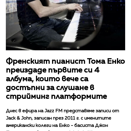
Френският пианист Тома Енко
преиздаде първите си 4
албума, които вече са
достъпни за слушане в
стрийминг платформите
Днес в ефира на Jazz FM представяме записи от
Jack & John, записан през 2011 г. с именитите
американски колеги на Енко - басиста Джон