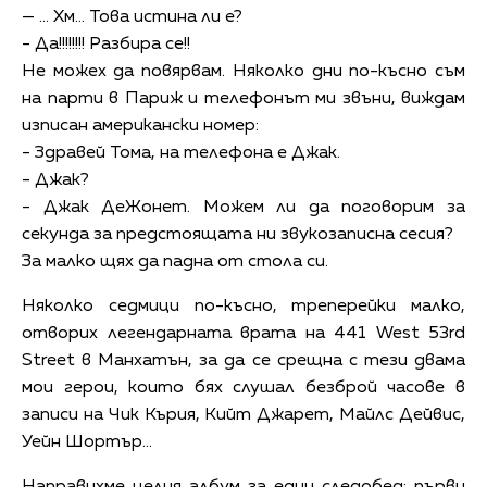
— … Хм… Това истина ли е?
- Да!!!!!!!! Разбира се!!
Не можех да повярвам. Няколко дни по-късно съм
на парти в Париж и телефонът ми звъни, виждам
изписан американски номер:
- Здравей Тома, на телефона е Джак.
- Джак?
- Джак ДеЖонет. Можем ли да поговорим за
секунда за предстоящата ни звукозаписна сесия?
За малко щях да падна от стола си.
Няколко седмици по-късно, треперейки малко,
отворих легендарната врата на 441 West 53rd
Street в Манхатън, за да се срещна с тези двама
мои герои, които бях слушал безброй часове в
записи на Чик Кърия, Кийт Джарет, Майлс Дейвис,
Уейн Шортър…
Направихме целия албум за един следобед: първи