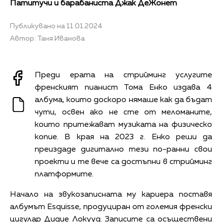
Патитучи и барабаниста Джак ДеЖонет
Публикувано на 11.01.2024
Автор: Таня Иванова
Преди ерата на стрийминг услугите
френският пианист Тома Енко издава 4
албума, които доскоро нямаше как да бъдат
чути, освен ако не сте от меломаните,
които притежават музиката на физическо
копие. В края на 2023 г. Енко реши да
преиздаде дигитално тези по-ранни свои
проекти и те вече са достъпни в стрийминг
платформите.
Начало на звукозаписната му кариера поставя
албумът Esquisse, продуциран от големия френски
цигулар Дидие Локууд. Записите са осъществени