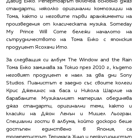
Давид Енко. Репертоарът включва основно джаз
стандарти, няколко оригинални композиции на
Тома, както и неговите първи аранжименти на
произведения от класическата музика. Someday
My Prince Will Come бележи началото на
сътрудничеството на Тома Енко с японския
продуцент Ясохачи Ито.
За следващия си албум The Window and the Rain
Тома Енко заминава за Токио през 2010 г., където
неговият продуцент е наел за два дни Sony
Studios. Пианистът е заедно със своите колеги
Крис Дженингс на баса и Никола Шарлие на
барабаните. Музикалният материал обединява
джаз стандарти, оригинални теми, както и
класики на Джон Ленън и Мишел Льогран.
Специални гости в албума, който доскоро беше
достъпен единствено в Япония, са
тромпетистът Терумаса Хино и перкусионистът