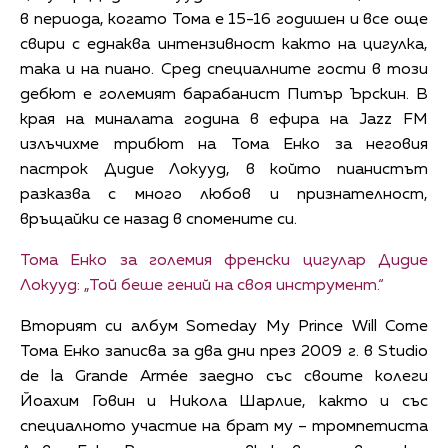
в периода, когато Тома е 15-16 годишен и все още
свири с еднаква интензивност както на цигулка,
така и на пиано. Сред специалните гости в този
дебют е големият барабанист Питър Ърскин. В
края на миналата година в ефира на Jazz FM
излъчихме трибют на Тома Енко за неговия
пастрок Дидие Локууд, в който пианистът
разказва с много любов и признателност,
връщайки се назад в спомените си.
Тома Енко за големия френски цигулар Дидие
Локууд: „Той беше гений на своя инструмент.“
Вторият си албум Someday My Prince Will Come
Тома Енко записва за два дни през 2009 г. в Studio
de la Grande Armée заедно със своите колеги
Йоахим Говин и Никола Шарлие, както и със
специалното участие на брат му – тромпетиста