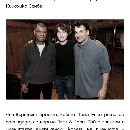
Кийохико Сенба.
Четвъртият проект, който Тома Енко реши да
преиздаде, се нарича Jack & John. Той е записан с
именитите американски колеги на пианиста –