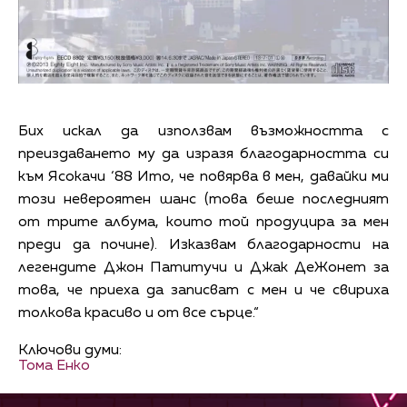
Бих искал да използвам възможността с
преиздаването му да изразя благодарността си
към Ясокачи ‘88 Ито, че повярва в мен, давайки ми
този невероятен шанс (това беше последният
от трите албума, които той продуцира за мен
преди да почине). Изказвам благодарности на
легендите Джон Патитучи и Джак ДеЖонет за
това, че приеха да записват с мен и че свириха
толкова красиво и от все сърце.“
Ключови думи:
Тома Енко