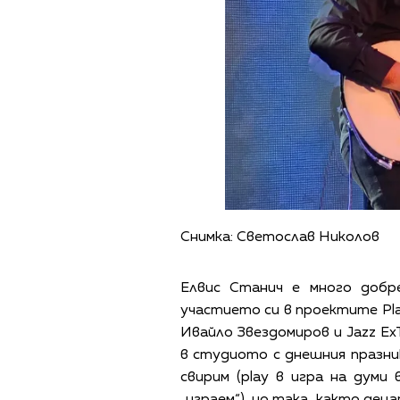
Снимка: Светослав Николов
Елвис Станич е много добр
участието си в проектите Pla
Ивайло Звездомиров и Jazz Ex
в студиото с днешния празни
свирим (play в игра на думи 