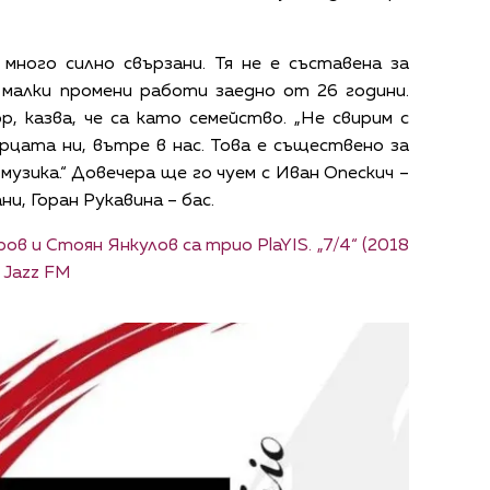
много силно свързани. Тя не е съставена за
о малки промени работи заедно от 26 години.
, казва, че са като семейство. „Не свирим с
ърцата ни, вътре в нас. Това е съществено за
музика.“ Довечера ще го чуем с Иван Опескич –
и, Горан Рукавина – бас.
ов и Стоян Янкулов са трио PlaYIS. „7/4“ (2018
 Jazz FM