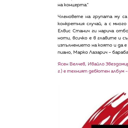
на концерта.“
Членовете на групата му са 
конкретния случай, а с мног
Елвис Станич ги нарича отбор
ноти, всичко е в главите и с
изпълнението на която и да е 
пиано, Марко Лазарич – барабан
Ясен Велчев, Ивайло Звездомир
г.) е техният дебютен албум -