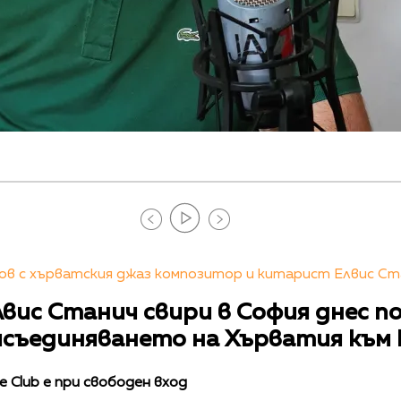
в с хърватския джаз композитор и китарист Елвис Ст
вис Станич свири в София днес п
съединяването на Хърватия към 
e Club е при свободен вход