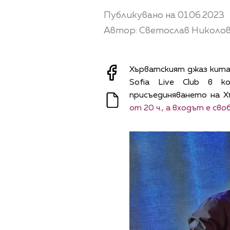
Публикувано на 01.06.2023
Автор: Светослав Николо
Хърватският джаз китар
Sofia Live Club в 
присъединяването на Х
от 20 ч., а входът е сво