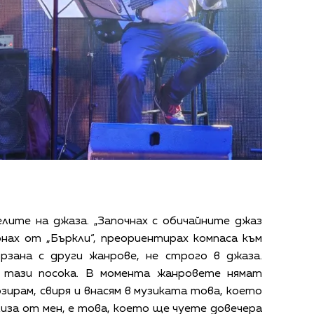
лите на джаза. „Започнах с обичайните джаз
нах от „Бъркли“, преориентирах компаса към
рзана с други жанрове, не строго в джаза.
 тази посока. В момента жанровете нямат
озирам, свиря и внасям в музиката това, което
злиза от мен, е това, което ще чуете довечера