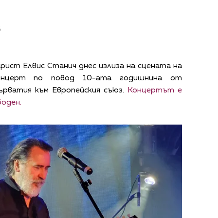
в
ист Елвис Станич днес излиза на сцената на
концерт по повод 10-ата годишнина от
ърватия към Европейския съюз.
Концертът е
боден.