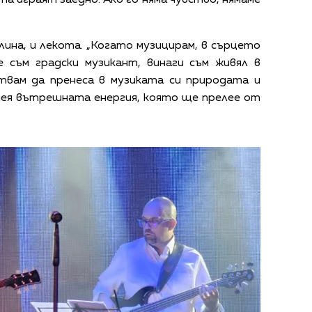
ата играят заедно. Ако го няма чувство, нямаме
лина, и лекота. „Когато музицирам, в сърцето
е съм градски музикант, винаги съм живял в
итвам да пренеса в музиката си природата и
 нея вътрешната енергия, която ще прелее от