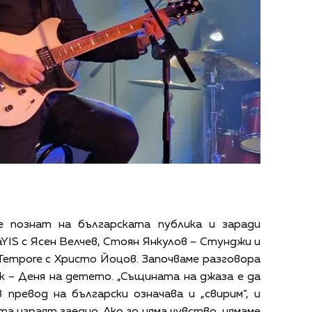
е познат на българската публика и заради
YIS с Ясен Велчев, Стоян Янкулов – Стунджи и
Tempore с Христо Йоцов. Започваме разговора
к – Деня на детето. „Същината на джаза е да
в превод на български означава и „свирим“, и