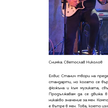
Снимка: Светослав Николов
Елвис Станич твори на преде
стандарти, но когато се вър
фюжъна и към музиката, свъ
Продължавам да се движа в
никакво значение за мен. Комп
е вътре в мен. Това, което и