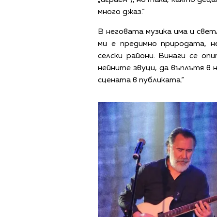
„играем“), но така, както дец
много джаз.“
В неговата музика има и свет
ми е предимно природата, н
селски райони. Винаги се оп
нейните звуци, да въплътя в
сцената в публиката.“