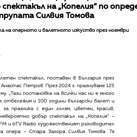
спектакъл на „Копелия“ по опред
трупата Силвия Томова
а на оперното и балетното изкуство през ноември
в
алетен спектакъл, поставен в България през
а Анастас Петров. През 2024 г. празнуваме 125
у. „Тази постановка на всички нас ни е много
е отбележим и 100 години български балет и
 за празника с един голям, цветен, красив,
 невероятно добър спектакъл на „Копелия“ –
 FM и bTV Radio художественият ръководител
а опера – Стара Загора Силвия Томова. Тя