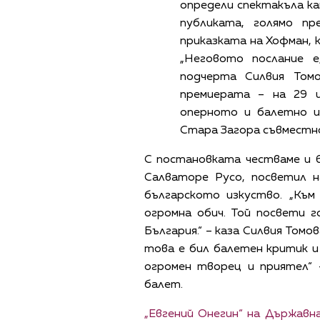
определи спектакъла кат
публиката, голямо п
приказката на Хофман, 
„Неговото послание е
подчерта Силвия Том
премиерата – на 29 
оперното и балетно и
Стара Загора съвместн
С постановката честваме и 
Салваторе Русо, посветил 
българското изкуство. „Към
огромна обич. Той посвети 
България.“ – каза Силвия Томо
това е бил балетен критик и 
огромен творец и приятел“ 
балет.
„Евгений Онегин“ на Държавн