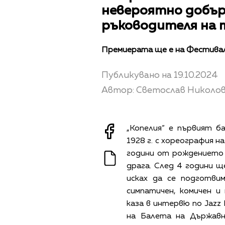
невероятно добър 
ръководителя на 
Премиерата ще е на Фестивал
Публикувано на 19.10.2024
Автор: Светослав Николо
„Копелия“ е първият б
1928 г. с хореография н
години от рождението м
драга. След 4 години щ
исках да се подготвим
симпатичен, комичен и
каза в интервю по Jazz
на Балета на Държавн