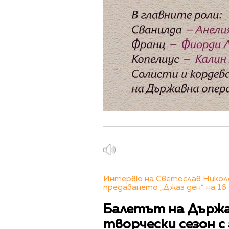
Интервю на Светослав Николо
предаването „Джаз ден“ на 16
Балетът на Държа
творчески сезон с 