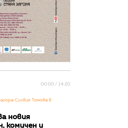
00:00 / 14:20
агора Силвия Томова в
ва новия
н, комичен и