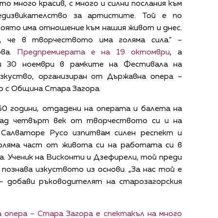
о много красив, с много и силни послания към
редизвикателство за артистите. Той е по
която има отношение към нашия живот и днес.
, че в творчеството има голяма сила.“ –
ова.
Предпремиерата е на 19 октомври
, а
и 30 ноември в рамките на Фестивала на
зкуство, организиран от Държавна опера –
о с Община Стара Загора.
60 години, отдадени на операта и балета на
над четвърт век от творчеството си и на
 Салваторе Русо изпитвам силен респект и
голяма част от живота си на работата си в
ва. Ученик на Висконти и Дзефирели, той преди
познава изкуството из основи. „За нас той е
– добави ръководителят на старозагорския
а опера – Стара Загора е спектакъл на много