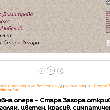
в с директора на Балета на Държавна опера – Стара З
 октомври
вна опера – Стара Загора откри
голям, цветен, красив, симпатиче