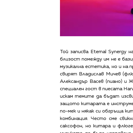
Той записва Eternal Synergy 
близост помежду им не е баз
музикална естетика, но и на
свирят Владислав Мичев (флю
Александър Васев (пиано) и Ж
специален гост в пиесата Har
искам темите да бъдат изсв
защото китарата е инструме
по-мек и някак си обгръща ки
комбинация. Често сме свик
саксофон, но китара и флюге