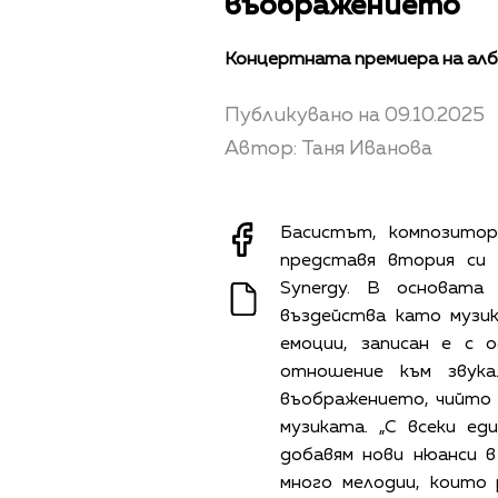
въображението
Концертната премиера на албум
Публикувано на 09.10.2025
Автор: Таня Иванова
Басистът, композитор
представя втория си а
Synergy. В основата
въздейства като музи
емоции, записан е с 
отношение към звука
въображението, чийто
музиката. „С всеки ед
добавям нови нюанси в
много мелодии, които