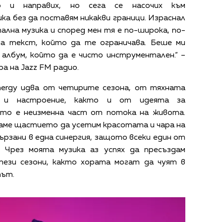
о и направих, но сега се насочих към
а без да поставям никакви граници. Израснал
ална музика и според мен тя е по-широка, по-
ма текст, който да те ограничава. Беше ми
албум, който да е чисто инструментален.“ –
ра на Jazz FM радио.
ynergy идва от четирите сезона, от тяхната
ик и настроение, както и от идеята за
ято е неизменна част от потока на живота.
маме щастието да усетим красотата и чара на
вързани в една синергия, защото всеки един от
 Чрез моята музика аз успях да пресъздам
ези сезони, както хората могат да чуят в
тът.