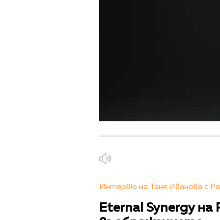
Интервю на Таня Иванова с Ра
Eternal Synergy на