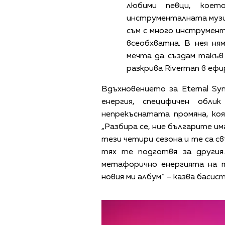
любими певци, коет
инструменталната музик
съм с много инструмент
всеобхватна. В нея ня
мечта да създам такъв 
разкрива Riverman в ефи
Вдъхновението за Eternal S
енергия, специфичен обл
непрекъснатата промяна, ко
„Разбира се, ние българите и
тези четири сезона и те са с
тях те подготвя за другия.
метафорично енергията на т
новия ми албум.“ – казва басис