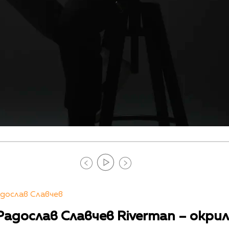
дослав Славчев
 Радослав Славчев Riverman – окр