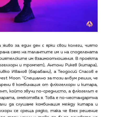
на живо за един ден с ярки свои колеги, чиято
ирана само на талантите им и на споделената
 приятелските им взаимоотношения. В проекта
гелхорн и тромпет), Антони Рикев (китара),
ивко Иванов (барабани), а Теодосий Спасов е
vest Moon. “Специално за този албум реших, че
ирени в комбинация от флюгелхорн и китара,
нт, който звучи по-среднисто, а флюгелът е
тарата, омекотява я. Това е по-нестандартна
нали да слушаме комбинация между китара и
лхорн се среща рядкo, така че взех решение