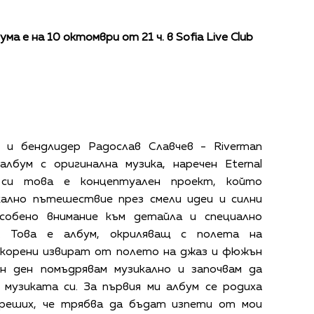
а е на 10 октомври от 21 ч. в Sofia Live Club
 и бендлидер Радослав Славчев - Riverman
лбум с оригинална музика, наречен Eternal
 си това е концептуален проект, който
кално пътешествие през смели идеи и силни
особено внимание към детайла и специално
. Това е албум, окриляващ с полета на
 корени извират от полето на джаз и фюжън
ин ден помъдрявам музикално и започвам да
 музиката си. За първия ми албум се родиха
 реших, че трябва да бъдат изпети от мои