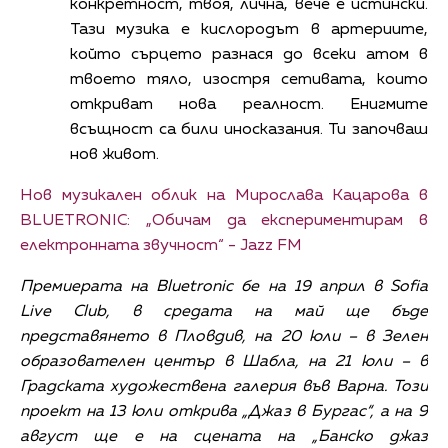
конкретност, твоя, лична, вече е истински.
Тази музика е кислородът в артериите,
който сърцето разнася до всеки атом в
твоето тяло, изостря сетивата, които
откриват нова реалност. Енигмите
всъщност са били иносказания. Ти започваш
нов живот.
Нов музикален облик на Мирослава Кацарова в
BLUETRONIC: „Обичам да експериментирам в
електронната звучност“ - Jazz FM
Премиерата на Bluetronic бе на 19 април в Sofia
Live Club, в средата на май ще бъде
представянето в Пловдив, на 20 юли – в Зелен
образователен център в Шабла, на 21 юли – в
Градската художествена галерия във Варна. Този
проект на 13 юли открива „Джаз в Бургас“, а на 9
август ще е на сцената на „Банско джаз