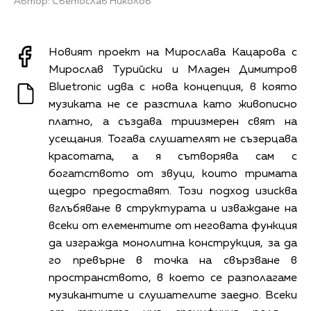
Автор: Светослав Николов
Новият проект на Мирослава Кацарова с
Мирослав Турийски и Младен Димитров
Bluetronic идва с нова концепция, в която
музиката не се разстила като живописно
платно, а създава триизмерен свят на
усещания. Тогава слушателят не съзерцава
красотата, а я сътворява сам с
богатството от звуци, които тримата
щедро предоставят. Този подход изисква
вглъбяване в структурата и изваждане на
всеки от елементите от неговата функция
да изгражда монолитна конструкция, за да
го превърне в точка на свързване в
пространството, в което се разполагаме
музикантите и слушателите заедно. Всеки