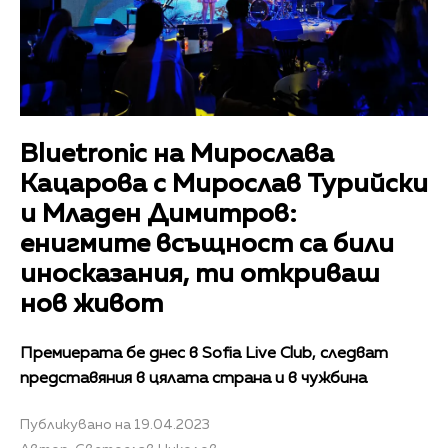
Bluetronic на Мирослава
Кацарова с Мирослав Турийски
и Младен Димитров:
енигмите всъщност са били
иносказания, ти откриваш
нов живот
Премиерата бе днес в Sofia Live Club, следват
представяния в цялата страна и в чужбина
Публикувано на 19.04.2023