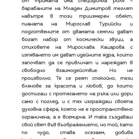
от тримата има специфична роля –
барабаните на Младен Димитров теглят
навътре в този триизмерен обект,
пианата на Мирослав Турийски и
подготвените от двамата семпли дават
богат набор от космически звуци, а
стиховете на Мирослава Кацарова с
изпяването им дават идейните ядра, които
започват да се привличат и нареждат в
свободно взаимодействие. Но не
произволно. Те се реят спокойно, тези
блянове за красота и любов, до които
достигаш с протягането на ръка или дори
само с поглед, и с тях изграждаш своята
духовна сфера, която не е пространствено
ограничена, а е всемирна. И така създаваш
свой свят във въображението, но той, като
по чудо, става осезаем, добива