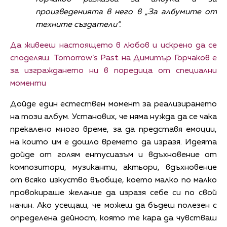
произведенията в него в „За албумите от
техните създатели“.
Да живееш настоящето в любов и искрено да се
споделяш: Tomorrow’s Past на Димитър Горчаков е
за изграждането ни в поредица от специални
моменти
Дойде един естествен момент за реализирането
на този албум. Установих, че няма нужда да се чака
прекалено много време, за да представя емоции,
на които им е дошло времето да изразя. Идеята
дойде от голям ентусиазъм и вдъхновение от
композитори, музиканти, актьори, вдъхновение
от всяко изкуство въобще, което малко по малко
провокираше желание да изразя себе си по свой
начин. Ако усещаш, че можеш да бъдеш полезен с
определена дейност, която те кара да чувстваш