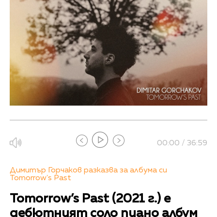
00:00 / 36:59
Димитър Горчаков разказва за албума си
Tomorrow's Past
Tomorrow’s Past (2021 г.) е
дебютният соло пиано албум