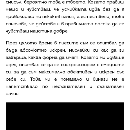
смисъл, вероятно това е твоето. Когато правиш
нещо и чувстваш, че усмивката идва без да я
провокираш по някакъв начин, а естествено, това
означава, че действаш в правилната посока да се
чувстваш наистина добре.
През цялото време в пиесите съм се опитвал да
бъда абсолютно искрен, мислейки си как да ги
завърша, каква форма да имат. Когато ми идваше
идея, опитвах се да се синхронизирам с емоциите
си, за да съм максимално обективен и искрен със
себе си. Това ми е помагало и винаги ме е
напътствало по несъзнателен и съзнателен
начин.