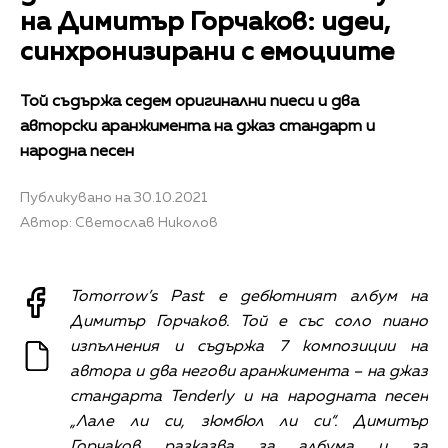
на Димитър Горчаков: идеи,
синхронизирани с емоциите
Той съдържа седем оригинални пиеси и два
авторски аранжимента на джаз стандарт и
народна песен
Публикувано на 30.10.2021
Автор: Светослав Николов
Tomorrow’s Past е дебютният албум на
Димитър Горчаков. Той е със соло пиано
изпълнения и съдържа 7 композиции на
автора и два негови аранжимента – на джаз
стандарта Tenderly и на народната песен
„Лале ли си, зюмбюл ли си“. Димитър
Горчаков разказва за албума и за