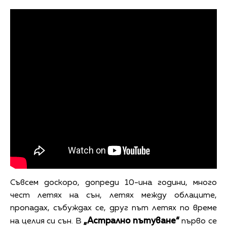
Съвсем доскоро, допреди 10-ина години, много
чест летях на сън, летях между облаците,
пропадах, събуждах се, друг път летях по време
„Астрално пътуване“
на целия си сън. В
първо се