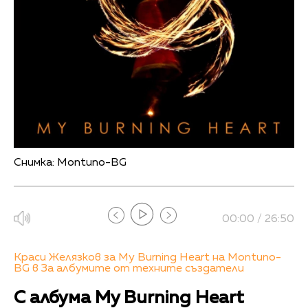
Снимка: Montuno-BG
00:00 / 26:50
Краси Желязков за My Burning Heart на Montuno-
BG в За албумите от техните създатели
С албума My Burning Heart