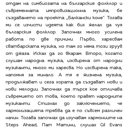
отдам на симбиозата на българския фолклор и
съвременната импровизационна музика, бе
създаването на проекта „Балкански коне“. Тогава
ми се изчисти идеята как бих желал да чуя
българския фолклор. Започнах много усилена
работа по две причини. Първо, харесвам
сватбарската музика, но там го няма този груув
от джаза. Исках да го вкарам. Второ, когато
слушам народна музика, изсвирена от народни
музиканти, много ми харесва. Но изсвирена така,
напомня за минало. А тя е жизнена музика,
продължават и сега хората да създават нови и
нови мелодии. Започнах да търся кое отличава
съвремието от това, което правят народните
музиканти. Стигнах до заключението, че
хармонизацията трябва да е по съвсем различен
начин. Тогава започнах да изучавам хармониите на
Steps Ahead, Пат Матини, слушах Gil Evans