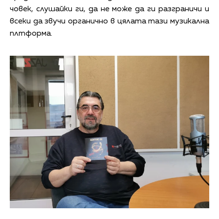
човек, слушайки ги, да не може да ги разграничи и
всеки да звучи органично в цялата тази музикална
плтформа.