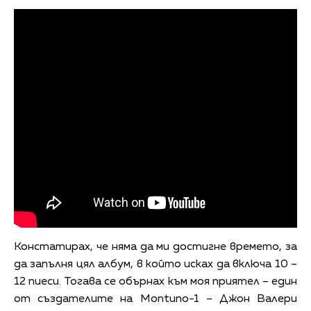
Констатирах, че няма да ми достигне времето, за
да запълня цял албум, в който исках да включа 10 –
12 пиеси. Тогава се обърнах към моя приятел – един
от създателите на Montuno-1 – Джон Валери