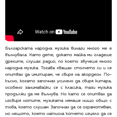
Българската народна музика винаги много ме е
вълнувала. Като дете, докато майка ми гладеше
дрехите, слушах радио, по което звучеше много
народна музика. Тогава хващах столчето си и се
опитвах да имитирам, че свиря на акордеон. По-
късно, когато започнах усилено да свиря китара,
особено занимавайки се с класика, тази музика
продължи да ме вълнува. Но като се опитвах да
изсвиря нотите, музиката нямаше нищо общо с
това, което слушам. Започнах да се ограмотявам,
но нещото, което натисна копчето изцяло да се