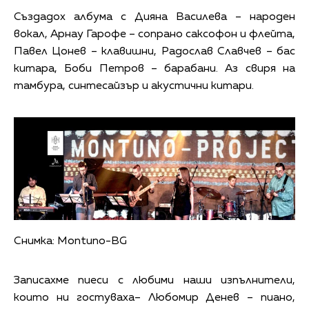
Създадох албума с Дияна Василева – народен
вокал, Арнау Гарофе – сопрано саксофон и флейта,
Павел Цонев – клавишни, Радослав Славчев – бас
китара, Боби Петров – барабани. Аз свиря на
тамбура, синтесайзър и акустични китари.
Снимка: Montuno-BG
Записахме пиеси с любими наши изпълнители,
които ни гостуваха– Любомир Денев – пиано,