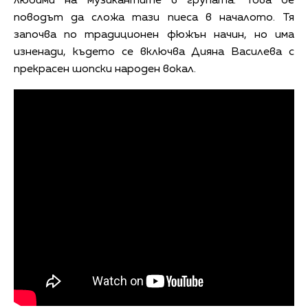
любими на музикантите в групата. Това бе
поводът да сложа тази пиеса в началото. Тя
започва по традиционен фюжън начин, но има
изненади, където се включва Дияна Василева с
прекрасен шопски народен вокал.