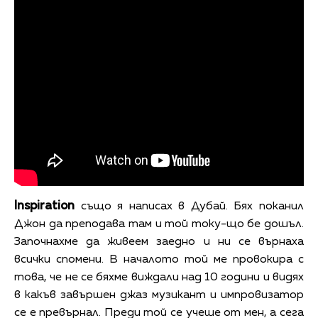
Inspiration
също я написах в Дубай. Бях поканил
Джон да преподава там и той току-що бе дошъл.
Започнахме да живеем заедно и ни се върнаха
всички спомени. В началото той ме провокира с
това, че не се бяхме виждали над 10 години и видях
в какъв завършен джаз музикант и импровизатор
се е превърнал. Преди той се учеше от мен, а сега