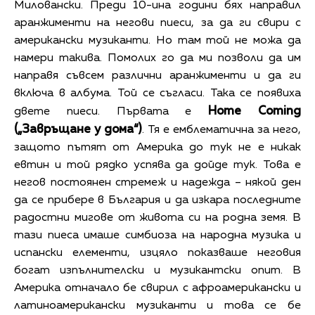
Миловански. Преди 10-ина години бях направил
аранжименти на негови пиеси, за да ги свири с
американски музиканти. Но там той не можа да
намери такива. Помолих го да ми позволи да им
направя съвсем различни аранжименти и да ги
включа в албума. Той се съгласи. Така се появиха
Home Coming
двете пиеси. Първата е
(„Завръщане у дома“)
. Тя е емблематична за него,
защото пътят от Америка до тук не е никак
евтин и той рядко успява да дойде тук. Това е
негов постоянен стремеж и надежда – някой ден
да се прибере в България и да изкара последните
радостни мигове от живота си на родна земя. В
тази пиеса имаше симбиоза на народна музика и
испански елементи, изцяло показваше неговия
богат изпълнителски и музикантски опит. В
Америка отначало бе свирил с афроамерикански и
латиноамерикански музиканти и това се бе