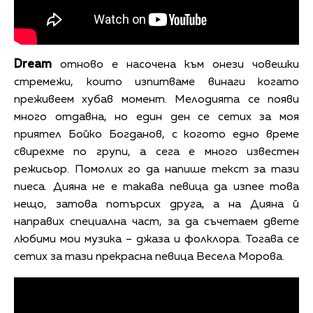
Dream
отново е насочена към онези човешки
стремежи, които изпитваме винаги когато
преживеем хубав момент. Мелодията се появи
много отдавна, но един ден се сетих за моя
приятел Бойко Богданов, с когото едно време
свирехме по групи, а сега е много известен
режисьор. Помолих го да напише текст за тази
пиеса. Дияна не е такава певица да изпее това
нещо, затова потърсих друга, а на Дияна й
направих специална част, за да съчетаем двете
любими мои музика – джаза и фолклора. Тогава се
сетих за тази прекрасна певица Весела Морова.