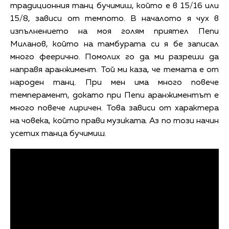
традиционния танц бучимиш, който е в 15/16 или
15/8, зависи от темпото. В началото я чух в
изпълнението на моя голям приятел Пепи
Миланов, който на тамбурата си я бе записал
много феерично. Помолих го да ми разреши да
направя аранжимент. Той ми каза, че темата е от
народен танц. При мен има много повече
темперамент, докато при Пепи аранжиментът е
много повече лиричен. Това зависи от характера
на човека, който прави музиката. Аз по този начин
усетих танца бучимиш.