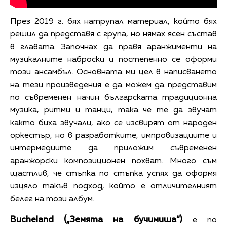
През 2019 г. бях натрупал материал, който бях
решил да представя с група, но нямах ясен състав
в главата. Започнах да правя аранжименти на
музикалните наброски и постепенно се оформи
този ансамбъл. Основната ми цел в написването
на тези произведения е да можем да представим
по съвременен начин българската традиционна
музика, ритми и танци, така че те да звучат
както биха звучали, ако се изсвирят от народен
оркестър, но в разработките, импровизациите и
интермедиите да приложим съвременен
аранжорски композиционен похват. Много съм
щастлив, че стъпка по стъпка успях да оформя
изцяло такъв подход, който е отличителният
белег на този албум.
Bucheland („Земята на бучимиша“)
е по