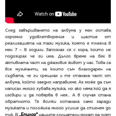
След завършването на албума у мен остава
огромно удовлетворение и щастие от
реализацията на тази музика, която е тлеела в
мен 7 – 8 години. Запознах се с хора, които не
подозирах че ги има. Дълго време на бях в
активната част на джазовия живот у нас. Това са
все музиканти, за които съм благодарен на
съдбата, че ги срещнах и те станаха част от
албума, който заедно направихме. Аз може да съм
написал много хубава музика, но ако няма кой да я
изсвири и да повярва в нея… А в случая стана
обратното. Те всички останаха само заради
музиката и положиха много усилия да стигнем до
„Епилог“
тук. В
нашите слушатели могат да чуят