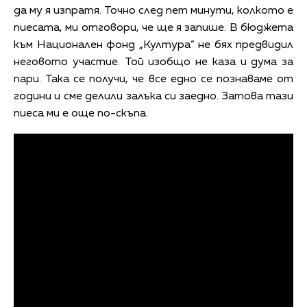
да му я изпратя. Точно след пет минути, колкото е
пиесата, ми отговори, че ще я запише. В бюджета
към Национален фонд „Култура“ не бях предвидил
неговото участие. Той изобщо не каза и дума за
пари. Така се получи, че все едно се познаваме от
години и сме делили залъка си заедно. Затова тази
пиеса ми е още по-скъпа.