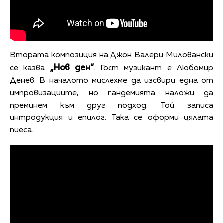
Втората композиция на Джон Валери Миловански
„Нов ден“
се казва
. Гост музикант е Любомир
Денев. В началото мислехме да изсвири една от
импровизациите, но пандемията наложи да
преминем към друг подход. Той записа
интродукция и епилог. Така се оформи цялата
пиеса.