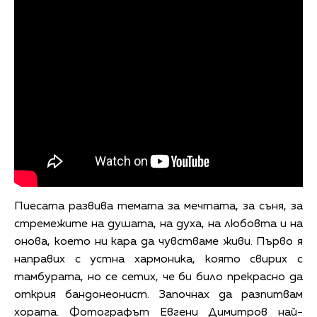
Пиесата развива темата за мечтата, за съня, за
стремежите на душата, на духа, на любовта и на
онова, което ни кара да чувстваме живи. Първо я
направих с устна хармоника, която свирих с
тамбурата, но се сетих, че би било прекрасно да
открия бандонеонист. Започнах да разпитвам
хората. Фотографът Евгени Димитров най-