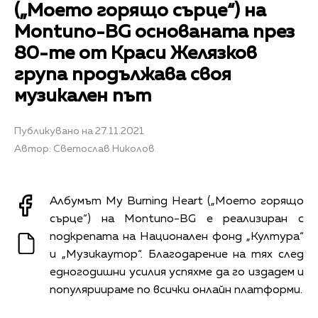
(„Моето горящо сърце“) на
Montuno-BG основаната през
80-те от Краси Желязков
група продължава своя
музикален път
Публикувано на 27.11.2021
Автор: Светослав Николов
Албумът My Burning Heart („Моето горящо
сърце“) на Montuno-BG е реализиран с
подкрепата на Национален фонд „Култура“
и „Музикаутор“. Благодарение на тях след
едногодишни усилия успяхме да го издадем и
популяриираме по всички онлайн платформи.