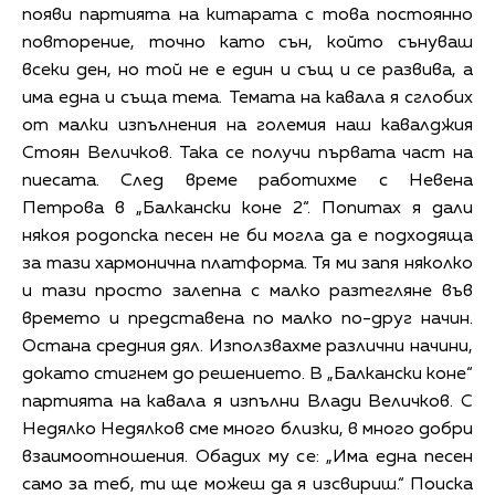
появи партията на китарата с това постоянно
повторение, точно като сън, който сънуваш
всеки ден, но той не е един и същ и се развива, а
има една и съща тема. Темата на кавала я сглобих
от малки изпълнения на големия наш кавалджия
Стоян Величков. Така се получи първата част на
пиесата. След време работихме с Невена
Петрова в „Балкански коне 2“. Попитах я дали
някоя родопска песен не би могла да е подходяща
за тази хармонична платформа. Тя ми запя няколко
и тази просто залепна с малко разтегляне във
времето и представена по малко по-друг начин.
Остана средния дял. Използвахме различни начини,
докато стигнем до решението. В „Балкански коне“
партията на кавала я изпълни Влади Величков. С
Недялко Недялков сме много близки, в много добри
взаимоотношения. Обадих му се: „Има една песен
само за теб, ти ще можеш да я изсвириш.“ Поиска