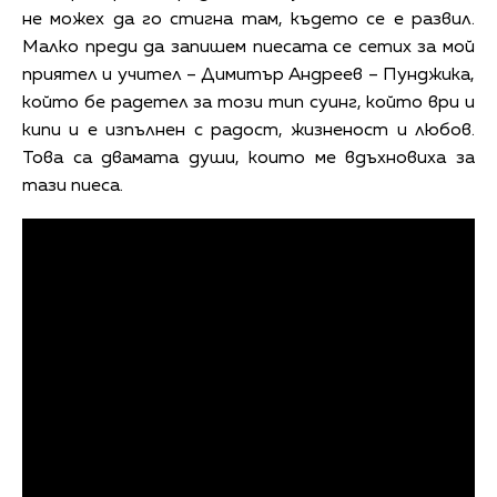
не можех да го стигна там, където се е развил.
Малко преди да запишем пиесата се сетих за мой
приятел и учител – Димитър Андреев – Пунджика,
който бе радетел за този тип суинг, който ври и
кипи и е изпълнен с радост, жизненост и любов.
Това са двамата души, които ме вдъхновиха за
тази пиеса.