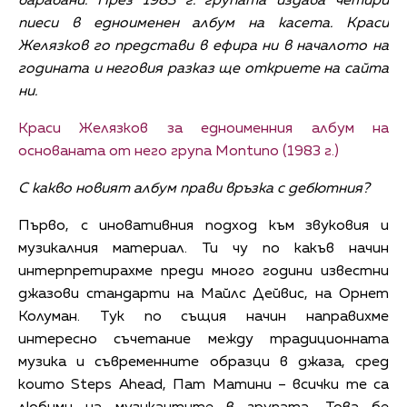
барабани. През 1983 г. групата издава четири
пиеси в едноименен албум на касета. Краси
Желязков го представи в ефира ни в началото на
годината и неговия разказ ще откриете на сайта
ни.
Краси Желязков за едноименния албум на
основаната от него група Montuno (1983 г.)
С какво новият албум прави връзка с дебютния?
Първо, с иновативния подход към звуковия и
музикалния материал. Ти чу по какъв начин
интерпретирахме преди много години известни
джазови стандарти на Майлс Дейвис, на Орнет
Колуман. Тук по същия начин направихме
интересно съчетание между традиционната
музика и съвременните образци в джаза, сред
които Steps Ahead, Пат Матини – всички те са