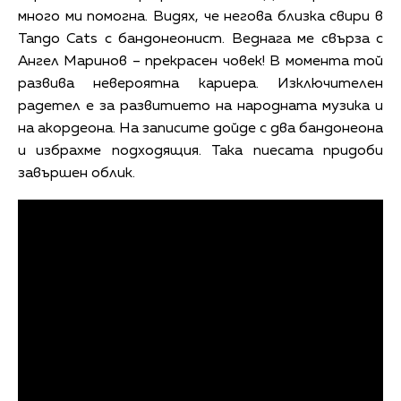
много ми помогна. Видях, че негова близка свири в
Tango Cats с бандонеонист. Веднага ме свърза с
Ангел Маринов – прекрасен човек! В момента той
развива невероятна кариера. Изключителен
радетел е за развитието на народната музика и
на акордеона. На записите дойде с два бандонеона
и избрахме подходящия. Така пиесата придоби
завършен облик.