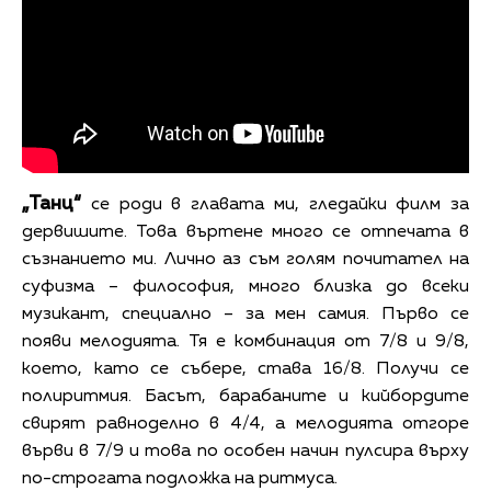
„Танц“
се роди в главата ми, гледайки филм за
дервишите. Това въртене много се отпечата в
съзнанието ми. Лично аз съм голям почитател на
суфизма – философия, много близка до всеки
музикант, специално – за мен самия. Първо се
появи мелодията. Тя е комбинация от 7/8 и 9/8,
което, като се събере, става 16/8. Получи се
полиритмия. Басът, барабаните и кийбордите
свирят равноделно в 4/4, а мелодията отгоре
върви в 7/9 и това по особен начин пулсира върху
по-строгата подложка на ритмуса.