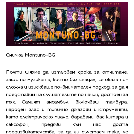
Снимка: Montuno-BG
Почти щяхме да изтървем срока за отчитане,
защото музиката, която бях създал, се оказа по-
сложна и изискваше по-внимателен подход, за да я
представим на слушателите по начин, достоен за
тях. Самият ансамбъл, включващ тамбура,
народен глас и типично джазови инструменти,
като електрическо пиано, барабани, бас китара и
саксофон, предяви към нас доста
предизвикателства, за да ги съчетаем така, че