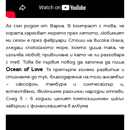
Аз съм родом от Варна. В контраст с това, че
хората харесват морето през лятото, любимият
ми сезон е през февруари. Стоиш на висока скала,
гледаш спокойното море, което диша така, че
излъчва любов, привличане и като че ли разговаря
с теб. Това бе първия повод да започна да пиша
Ocean of Love
. Тя претърпя голямо развитие и
стигнахме до тук, благодарение на този ансамбъл
– саксофон, тамбура и синтесайзър и,
естествено, включихме различни народни отпеви.
След 5 – 6 години целият композиционен цикъл
завърши с финализацията в албума.