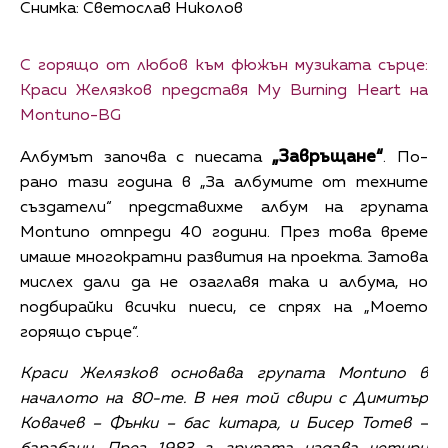
Снимка: Светослав Николов
С горящо от любов към фюжън музиката сърце:
Краси Желязков представя My Burning Heart на
Montuno-BG
„Завръщане“
Албумът започва с пиесата
. По-
рано тази година в „За албумите от техните
създатели“ представихме албум на групата
Montuno отпреди 40 години. През това време
имаше многократни развития на проекта. Затова
мислех дали да не озаглавя така и албума, но
подбирайки всички пиеси, се спрях на „Моето
горящо сърце“.
Краси Желязков основава групата Montuno в
началото на 80-те. В нея той свири с Димитър
Ковачев – Фънки – бас китара, и Бисер Тотев –