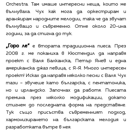
Orchestra. Там имаше интересни неща, които ме
вълнуваха. Чух как мога да оркестрирам и
аранжирам народните мелодии, така че да звучат
вълнуващо и съвременно. Отне около 20-ина
години, за да стигна до тук.
„Горо ле“
е втората традиционна пиеса. През
2008 г. ме поканиха в Кюстендил да направя
проект с Валя Балканска, Петър Янев и една
американска джаз певица, с Я-Я. Много интересен
проект! Исках да направя няколко песни с Валя. Чух
тази – звучеше като българска, с пентатоника,
но и ирландско. Започнах да работя. Пиесата
премина през няколко модификации, докато
стигнем до последната форма на представяне.
Тук също присъства съвременният подход,
хармонизирането на българската мелодия и
разработката вътре в нея.