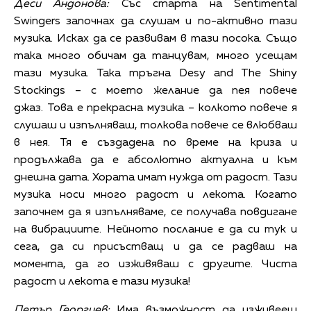
Деси Андонова:
Със старта на Sentimental
Swingers започнах да слушам и по-активно тази
музика. Исках да се развивам в тази посока. Също
така много обичам да танцувам, много усещам
тази музика. Така тръгна Desy and The Shiny
Stockings – с моето желание да пея повече
джаз. Това е прекрасна музика – колкото повече я
слушаш и изпълняваш, толкова повече се влюбваш
в нея. Тя е създадена по време на криза и
продължава да е абсолютно актуална и към
днешна дата. Хората имат нужда от радост. Тази
музика носи много радост и лекота. Когато
започнем да я изпълняваме, се получава повдигане
на вибрациите. Нейното послание е да си тук и
сега, да си присъстващ и да се радваш на
момента, да го изживяваш с другите. Чиста
радост и лекота е тази музика!
Петър Георгиев:
Има възможност да изживееш