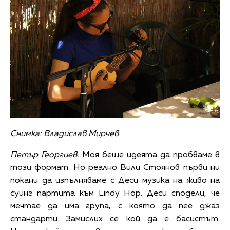
Снимка: Владислав Мирчев
Петър Георгиев:
Моя беше идеята да пробваме в
този формат. Но реално Вили Стоянов първи ни
покани да изпълняваме с Деси музика на живо на
суинг партита към Lindy Hop. Деси сподели, че
мечтае да има група, с която да пее джаз
стандарти. Замислих се кой да е басистът.