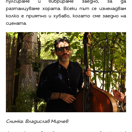
пулсираме и вибрираме заедно, за да
разтанцуваме хората. Всеки път се изненадвам
колко е приятно и хубаво, когато сме заедно на
сцената.
Снимка: Владислав Мирчев