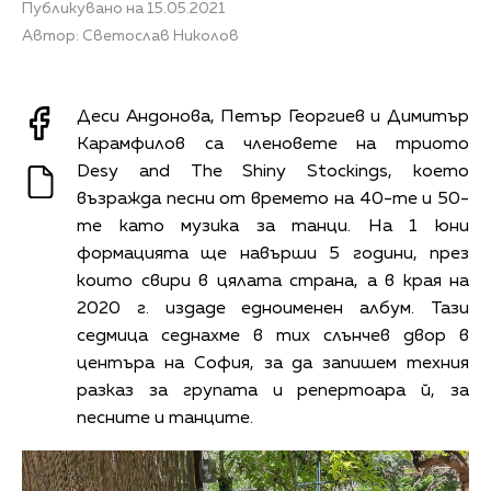
Публикувано на 15.05.2021
Автор: Светослав Николов
Деси Андонова, Петър Георгиев и Димитър
Карамфилов са членовете на триото
Desy and The Shiny Stockings, което
възражда песни от времето на 40-те и 50-
те като музика за танци. На 1 юни
формацията ще навърши 5 години, през
които свири в цялата страна, а в края на
2020 г. издаде едноименен албум. Тази
седмица седнахме в тих слънчев двор в
центъра на София, за да запишем техния
разказ за групата и репертоара й, за
песните и танците.