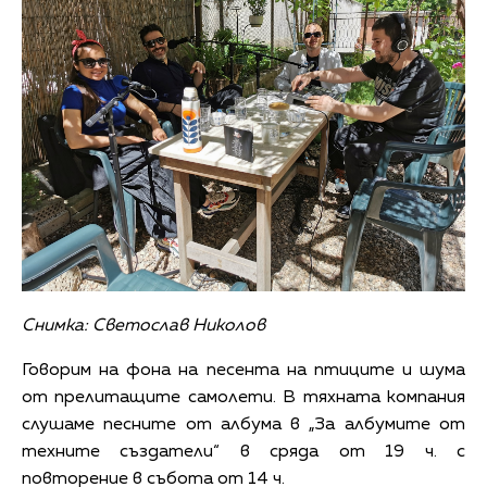
Снимка: Светослав Николов
Говорим на фона на песента на птиците и шума
от прелитащите самолети. В тяхната компания
слушаме песните от албума в „За албумите от
техните създатели“ в сряда от 19 ч. с
повторение в събота от 14 ч.