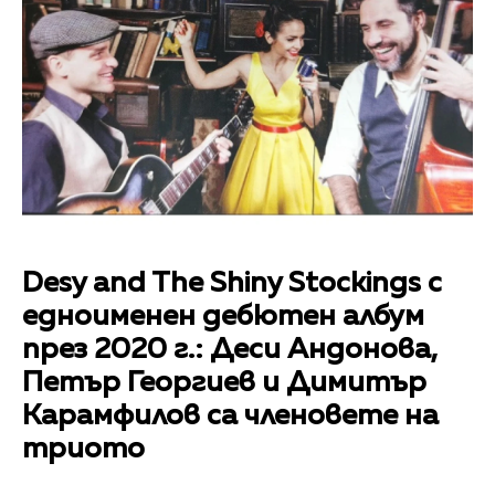
Desy and The Shiny Stockings с
едноименен дебютен албум
през 2020 г.: Деси Андонова,
Петър Георгиев и Димитър
Карамфилов са членовете на
триото