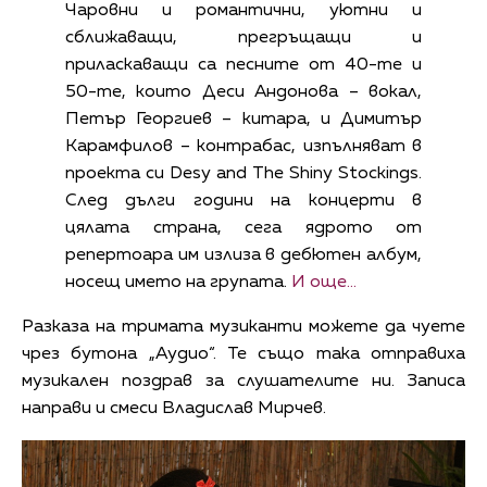
Чаровни и романтични, уютни и
сближаващи, прегръщащи и
приласкаващи са песните от 40-те и
50-те, които Деси Андонова – вокал,
Петър Георгиев – китара, и Димитър
Карамфилов – контрабас, изпълняват в
проекта си Desy and The Shiny Stockings.
След дълги години на концерти в
цялата страна, сега ядрото от
репертоара им излиза в дебютен албум,
носещ името на групата.
И още...
Разказа на тримата музиканти можете да чуете
чрез бутона „Аудио“. Те също така отправиха
музикален поздрав за слушателите ни. Записа
направи и смеси Владислав Мирчев.