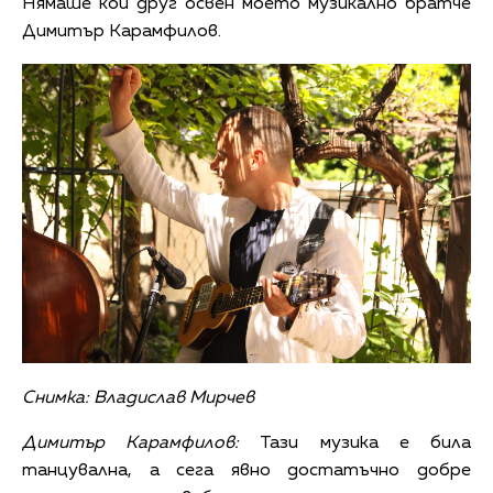
Нямаше кой друг освен моето музикално братче
Димитър Карамфилов.
Снимка: Владислав Мирчев
Димитър Карамфилов:
Тази музика е била
танцувална, а сега явно достатъчно добре