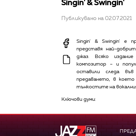
Singin' & Swingin'
Публикувано на 02.07.2021
Singin' & Swingin' е
представя най-добрит
джаз. Всяко издани
композитор – и попул
оставили следа във
предаването, в което
тънкостите на вокалния
Ключови думи:
ПРЕД