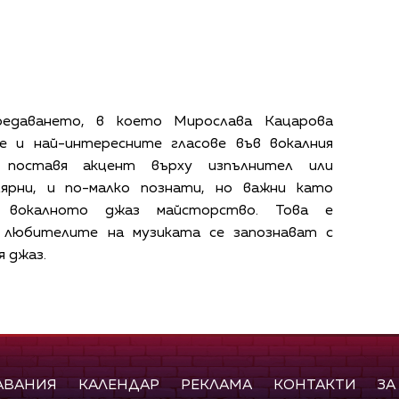
 предаването, в което Мирослава Кацарова
е и най-интересните гласове във вокалния
е поставя акцент върху изпълнител или
ярни, и по-малко познати, но важни като
 вокалното джаз майсторство. Това е
 любителите на музиката се запознават с
 джаз.
АВАНИЯ
КАЛЕНДАР
РЕКЛАМА
КОНТАКТИ
ЗА