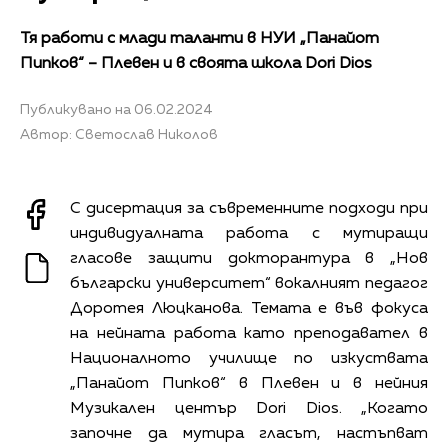
Тя работи с млади таланти в НУИ „Панайот
Пипков“ – Плевен и в своята школа Dori Dios
Публикувано на 06.02.2024
Автор: Светослав Николов
С дисертация за съвременните подходи при
индивидуалната работа с мутиращи
гласове защити докторантура в „Нов
български университет“ вокалният педагог
Доротея Люцканова. Темата е във фокуса
на нейната работа като преподавател в
Националното училище по изкуствата
„Панайот Пипков“ в Плевен и в нейния
Музикален център Dori Dios. „Когато
започне да мутира гласът, настъпват