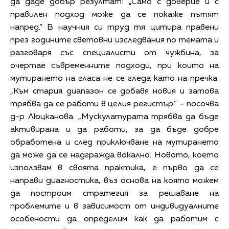
да даде добър резултат: „Само с доверие и с
правилен подход може да се покаже пътят
напред.“ В научния си труд тя цитира правени
през годините световни изследвания по темата и
разговаря със специалисти от чужбина, за
очертае съвременните подходи, при които на
мутирането на гласа не се гледа като на пречка.
„Към стария диапазон се добавя новия и затова
трябва да се работи в целия регистър.“ – посочва
д-р Люцканова. „Мускулатурата трябва да бъде
активирана и да работи, за да бъде добре
обработена и след приключване на мутирането
да може да се надгражда вокално. Новото, което
използвам в своята практика, е първо да се
направи диагностика, въз основа на която можем
да построим стратегия за решаване на
проблемите и в зависимост от индивидуалните
особености да определим как да работим с