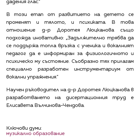
дадения глас.“
В този етап от развитието на детето се
променят и тялото, и психиката. В това
отношение д-р Доротея Люцканова също
подхожда иновативно: „Задължително трябва да
се поддържа топла връзка с ученика и вокалният
педагог да е информиран за физиологичното и
психическо му състояние. Съобразно тях прилагам
специално разработен инструментариум от
вокални упражнения.“
Научен ръководител на д-р Доротея Люцканова в
разработването на дисертационния труд е
Елисавета Вълчинова-Чендова.
Ключови думи:
музикално образование