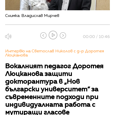
Снимка: Владислав Мирчев
00:00 / 10:46
Интервю на Светослав Николов с д-р Доротея
Люцканова
Вокалният педагог Доротея
Люцканова защити
докторантура в „Нов
български университет“ за
съвременните подходи при
индивидуалната работа с
мутиращи гласове