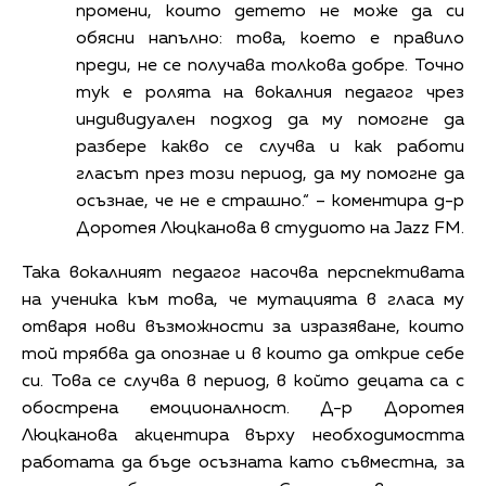
промени, които детето не може да си
обясни напълно: това, което е правило
преди, не се получава толкова добре. Точно
тук е ролята на вокалния педагог чрез
индивидуален подход да му помогне да
разбере какво се случва и как работи
гласът през този период, да му помогне да
осъзнае, че не е страшно.“ – коментира д-р
Доротея Люцканова в студиото на Jazz FM.
Така вокалният педагог насочва перспективата
на ученика към това, че мутацията в гласа му
отваря нови възможности за изразяване, които
той трябва да опознае и в които да открие себе
си. Това се случва в период, в който децата са с
обострена емоционалност. Д-р Доротея
Люцканова акцентира върху необходимостта
работата да бъде осъзната като съвместна, за