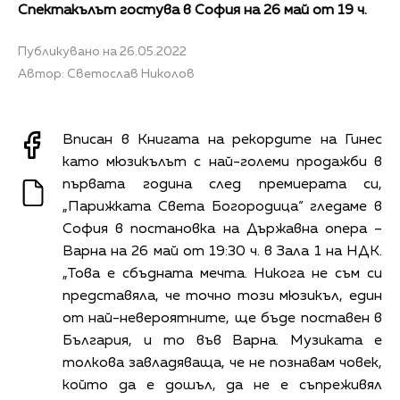
Спектакълът гостува в София на 26 май от 19 ч.
Публикувано на 26.05.2022
Автор: Светослав Николов
Вписан в Книгата на рекордите на Гинес
като мюзикълът с най-големи продажби в
първата година след премиерата си,
„Парижката Света Богородица“ гледаме в
София в постановка на Държавна опера –
Варна на 26 май от 19:30 ч. в Зала 1 на НДК.
„Това е сбъдната мечта. Никога не съм си
представяла, че точно този мюзикъл, един
от най-невероятните, ще бъде поставен в
България, и то във Варна. Музиката е
толкова завладяваща, че не познавам човек,
който да е дошъл, да не е съпреживял