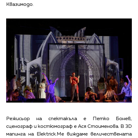
Квазимодо.
Режисьор на спектакъла е Петко Бонев,
сценограф и костюмограф е Ася Стоименова. В 3D
мапинга на Elektrick.Me виждаме величествената