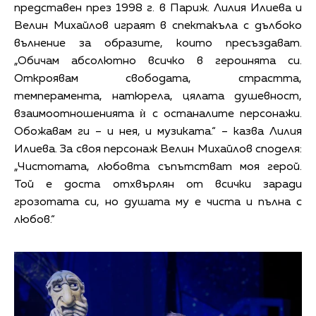
представен през 1998 г. в Париж. Лилия Илиева и
Велин Михайлов играят в спектакъла с дълбоко
вълнение за образите, които пресъздават.
„Обичам абсолютно всичко в героинята си.
Откроявам свободата, страстта,
темперамента, натюрела, цялата душевност,
взаимоотношенията ѝ с останалите персонажи.
Обожавам ги – и нея, и музиката.“ – казва Лилия
Илиева. За своя персонаж Велин Михайлов споделя:
„Чистотата, любовта съпътстват моя герой.
Той е доста отхвърлян от всички заради
грозотата си, но душата му е чиста и пълна с
любов.“