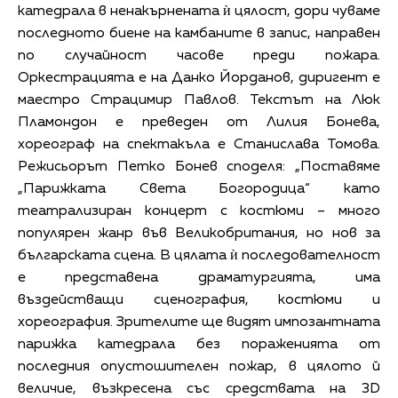
катедрала в ненакърнената ѝ цялост, дори чуваме
последното биене на камбаните в запис, направен
по случайност часове преди пожара.
Оркестрацията е на Данко Йорданов, диригент е
маестро Страцимир Павлов. Текстът на Люк
Пламондон е преведен от Лилия Бонева,
хореограф на спектакъла е Станислава Томова.
Режисьорът Петко Бонев споделя: „Поставяме
„Парижката Света Богородица“ като
театрализиран концерт с костюми – много
популярен жанр във Великобритания, но нов за
българската сцена. В цялата ѝ последователност
е представена драматургията, има
въздействащи сценография, костюми и
хореография. Зрителите ще видят импозантната
парижка катедрала без пораженията от
последния опустошителен пожар, в цялото й
величие, възкресена със средствата на 3D