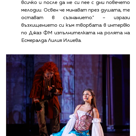
всичко и после да не си пее с дни повечето
мелодии. Освен че минават през душата, те
остават в съзнанието.“ – изрази
възхищението си към творбата в интервю
по Джаз ФМ изпълнителката на ролята на
Есмералда Лилия Илиева.