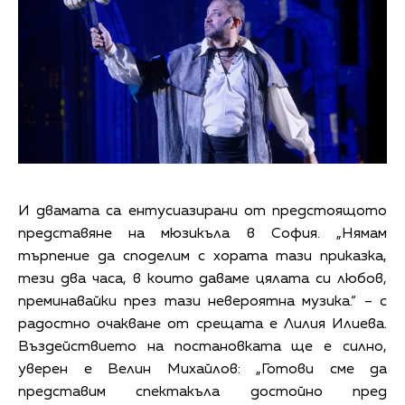
И двамата са ентусиазирани от предстоящото
представяне на мюзикъла в София. „Нямам
търпение да споделим с хората тази приказка,
тези два часа, в които даваме цялата си любов,
преминавайки през тази невероятна музика.“ – с
радостно очакване от срещата е Лилия Илиева.
Въздействието на постановката ще е силно,
уверен е Велин Михайлов: „Готови сме да
представим спектакъла достойно пред