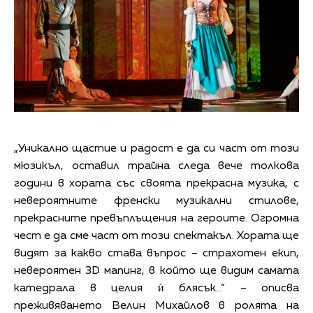
„Уникално щастие и радост е да си част от този
мюзикъл, оставил трайна следа вече толкова
години в хората със своята прекрасна музика, с
невероятните френски музикални стилове,
прекрасните превъплъщения на героите. Огромна
чест е да сме част от този спектакъл. Хората ще
видят за какво става въпрос – страхотен екип,
невероятен 3D мапинг, в който ще видим самата
катедрала в целия ѝ блясък…“ – описва
преживяването Велин Михайлов в ролята на