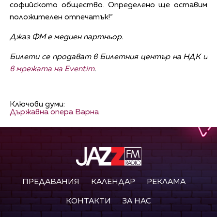
софийското общество. Определено ще оставим
положителен отпечатък!“
Джаз ФМ е медиен партньор.
Билети се продават в Билетния център на НДК и
в мрежата на Eventim
.
Ключови думи:
Държавна опера Варна
ПРЕДАВАНИЯ
КАЛЕНДАР
РЕКЛАМА
КОНТАКТИ
ЗА НАС