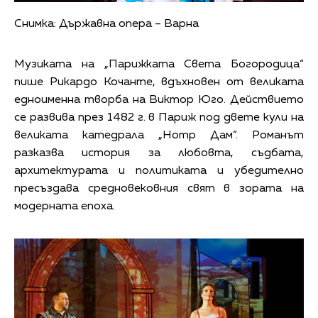
Снимка: Държавна опера – Варна
Музиката на „Парижката Света Богородица“
пише Рикардо Кочанте, вдъхновен от великата
едноименна творба на Виктор Юго. Действието
се развива през 1482 г. в Париж под двете кули на
великата катедрала „Нотр Дам“. Романът
разказва история за любовта, съдбата,
архитектурата и политиката и убедително
пресъздава средновековния свят в зората на
модерната епоха.