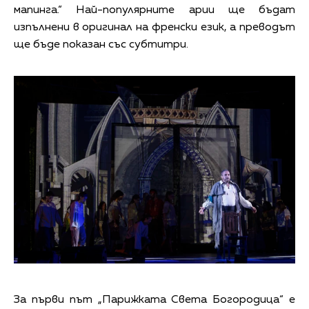
мапинга.“ Най-популярните арии ще бъдат
изпълнени в оригинал на френски език, а преводът
ще бъде показан със субтитри.
За първи път „Парижката Света Богородица“ e