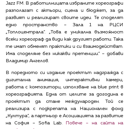
Jazz FM. В работилницата избраните хореографи
разполагат с актьори, сцена и бюджет, за да
развият и реализират своите идеи. Те споделят
едно пространство – Зала 1 на РЦСИ
„Топлоцентрала“. „Това е уникална възможност
всеки хореограф да види как другият работи. Така
те имат обменят практики и си взаимодействат.
Има споделяне без никакви претенции.“ – добави
Владимир Ангелов.
В поредното си издание проектът надгражда с
дигитална анимация, интерактивни камери,
работа с композитори, използване на blue print в
хореографията. Една от целите за догодина е
проектът да стане международен. Той се
реализира с подкрепата на Национален фонд
„Култура“, а партньор е Асоциацията за развитие
на София – Sofia Lab.
Повече – на сайта на