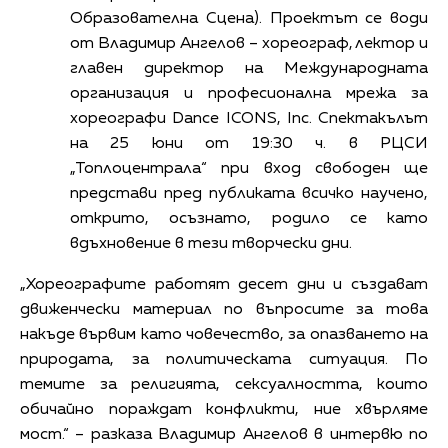
Образователна Сцена). Проектът се води
от Владимир Ангелов – хореограф, лектор и
главен директор на Международната
организация и професионална мрежа за
хореографи Dance ICONS, Inc. Спектакълът
на 25 юни от 19:30 ч. в РЦСИ
„Топлоцентрала“ при вход свободен ще
представи пред публиката всичко научено,
открито, осъзнато, родило се като
вдъхновение в тези творчески дни.
„Хореографите работят десет дни и създават
движенчески материал по въпросите за това
накъде вървим като човечество, за опазването на
природата, за политическата ситуация. По
темите за религията, сексуалността, които
обичайно пораждат конфликти, ние хвърляме
мост.“ – разказа Владимир Ангелов в интервю по