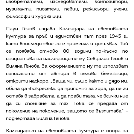
изобретатели, изследователи, композитори,
музиканти, писатели, певци, режисьори, учени,
философи и художници.
Паун Генов издава Календара на световната
култура за пръв и единствен път през 1945 г.,
като впоследствие го е променял и допълвал. Той
се появява отново 80 години по-късно по
инициатива на наследниците му Севдалин Генов и
Биляна Генова. За оформлението му те използват
написаното от автора в негови бележници,
открити наскоро. „Баща ми, също както и дядо ми,
обича да възкресява, да припомня за хора, да не ги
оставя в забравата, а да прави така, че всички ние
да си спомняме за тях. Това се предава от
поколение на поколение, защото се възпитава.“ –
подчертава Биляна Генова.
Календарът на световната култура е опора за