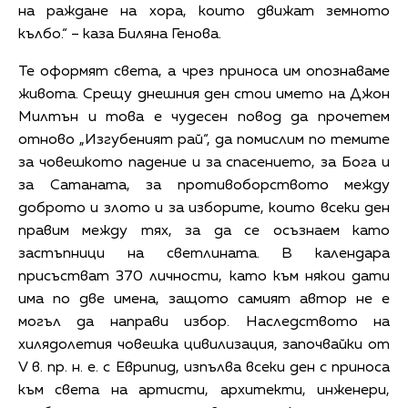
на раждане на хора, които движат земното
кълбо.“ – каза Биляна Генова.
Те оформят света, а чрез приноса им опознаваме
живота. Срещу днешния ден стои името на Джон
Милтън и това е чудесен повод да прочетем
отново „Изгубеният рай“, да помислим по темите
за човешкото падение и за спасението, за Бога и
за Сатаната, за противоборството между
доброто и злото и за изборите, които всеки ден
правим между тях, за да се осъзнаем като
застъпници на светлината. В календара
присъстват 370 личности, като към някои дати
има по две имена, защото самият автор не е
могъл да направи избор. Наследството на
хилядолетия човешка цивилизация, започвайки от
V в. пр. н. е. с Еврипид, изпълва всеки ден с приноса
към света на артисти, архитекти, инженери,