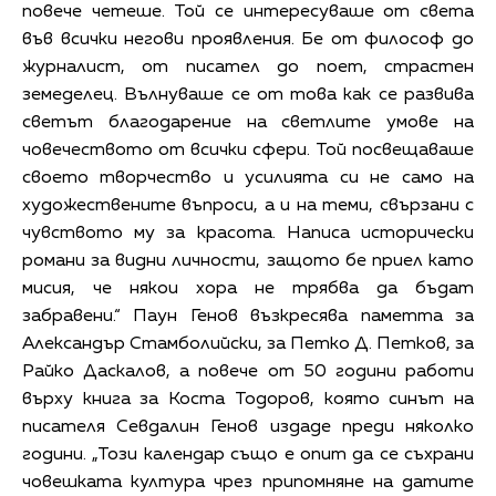
повече четеше. Той се интересуваше от света
във всички негови проявления. Бе от философ до
журналист, от писател до поет, страстен
земеделец. Вълнуваше се от това как се развива
светът благодарение на светлите умове на
човечеството от всички сфери. Той посвещаваше
своето творчество и усилията си не само на
художествените въпроси, а и на теми, свързани с
чувството му за красота. Написа исторически
романи за видни личности, защото бе приел като
мисия, че някои хора не трябва да бъдат
забравени.“ Паун Генов възкресява паметта за
Александър Стамболийски, за Петко Д. Петков, за
Райко Даскалов, а повече от 50 години работи
върху книга за Коста Тодоров, която синът на
писателя Севдалин Генов издаде преди няколко
години. „Този календар също е опит да се съхрани
човешката култура чрез припомняне на датите