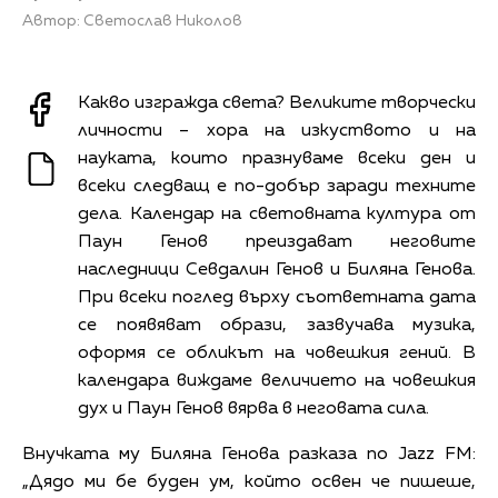
Автор: Светослав Николов
Какво изгражда света? Великите творчески
личности – хора на изкуството и на
науката, които празнуваме всеки ден и
всеки следващ е по-добър заради техните
дела. Календар на световната култура от
Паун Генов преиздават неговите
наследници Севдалин Генов и Биляна Генова.
При всеки поглед върху съответната дата
се появяват образи, зазвучава музика,
оформя се обликът на човешкия гений. В
календара виждаме величието на човешкия
дух и Паун Генов вярва в неговата сила.
Внучката му Биляна Генова разказа по Jazz FM:
„Дядо ми бе буден ум, който освен че пишеше,