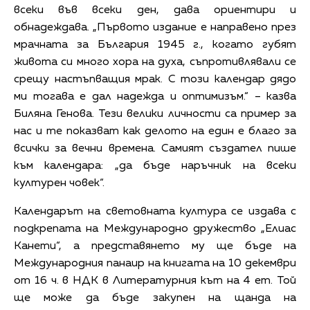
всеки във всеки ден, дава ориентири и
обнадеждава. „Първото издание е направено през
мрачната за България 1945 г., когато губят
живота си много хора на духа, съпротивлявали се
срещу настъпващия мрак. С този календар дядо
ми тогава е дал надежда и оптимизъм.“ – казва
Биляна Генова. Тези велики личности са пример за
нас и те показват как делото на един е благо за
всички за вечни времена. Самият създател пише
към календара: „да бъде наръчник на всеки
културен човек“.
Календарът на световната култура се издава с
подкрепата на Международно дружество „Елиас
Канети“, а представянето му ще бъде на
Международния панаир на книгата на 10 декември
от 16 ч. в НДК в Литературния кът на 4 ет. Той
ще може да бъде закупен на щанда на