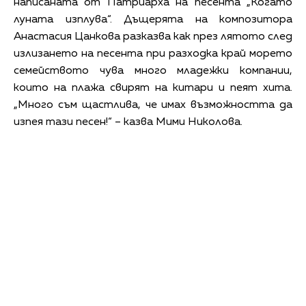
написаната от Патриарха на песента „Когато
луната изплува“. Дъщерята на композитора
Анастасия Цанкова разказва как през лятото след
излизането на песента при разходка край морето
семейството чува много младежки компании,
които на плажа свирят на китари и пеят хита.
„Много съм щастлива, че имах възможността да
изпея тази песен!“ – казва Мими Николова.