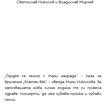
Светослав Николов и Владислав Мирчев.
„Гордея се много с тази награда.“ – каза за
връчения „Златен век“ – звезда Мими Николова. За
започващата нова лична година тя си пожела
здраве, концерти, да има хубава музика и хубави
песни.