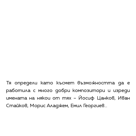
Тя определи като късмет възможността да е
работила с много добри композитори и изреди
имената на някои от тях – Йосиф Цанков, Иван
Стайков, Морис Аладжем, Емил Георгиев…