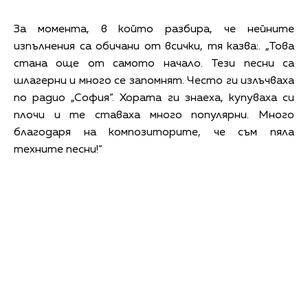
За момента, в който разбира, че нейните
изпълнения са обичани от всички, тя казва:. „Това
стана още от самото начало. Тези песни са
шлагерни и много се запомнят. Често ги излъчваха
по радио „София“. Хората ги знаеха, купуваха си
плочи и те ставаха много популярни. Много
благодаря на композиторите, че съм пяла
техните песни!“