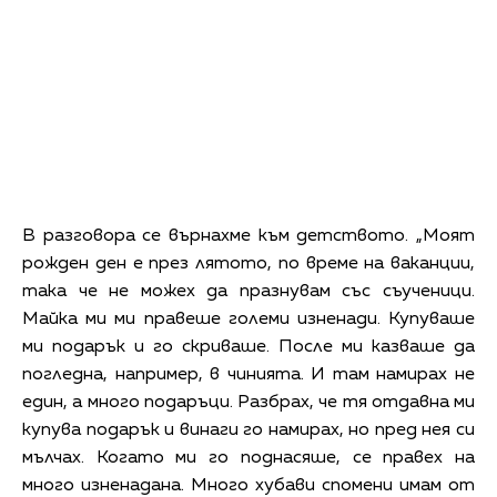
В разговора се върнахме към детството. „Моят
рожден ден е през лятото, по време на ваканции,
така че не можех да празнувам със съученици.
Майка ми ми правеше големи изненади. Купуваше
ми подарък и го скриваше. После ми казваше да
погледна, например, в чинията. И там намирах не
един, а много подаръци. Разбрах, че тя отдавна ми
купува подарък и винаги го намирах, но пред нея си
мълчах. Когато ми го поднасяше, се правех на
много изненадана. Много хубави спомени имам от