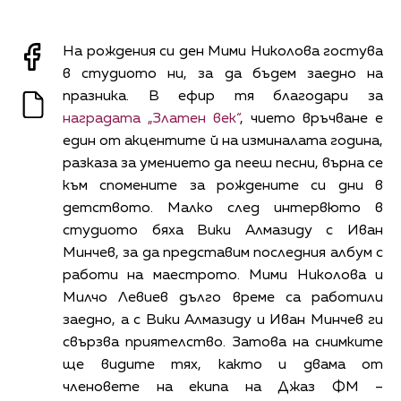
На рождения си ден Мими Николова гостува
в студиото ни, за да бъдем заедно на
празника. В ефир тя благодари за
наградата „Златен век“
, чието връчване е
един от акцентите й на изминалата година,
разказа за умението да пееш песни, върна се
към спомените за рождените си дни в
детството. Малко след интервюто в
студиото бяха Вики Алмазиду с Иван
Минчев, за да представим последния албум с
работи на маестрото. Мими Николова и
Милчо Левиев дълго време са работили
заедно, а с Вики Алмазиду и Иван Минчев ги
свързва приятелство. Затова на снимките
ще видите тях, както и двама от
членовете на екипа на Джаз ФМ –