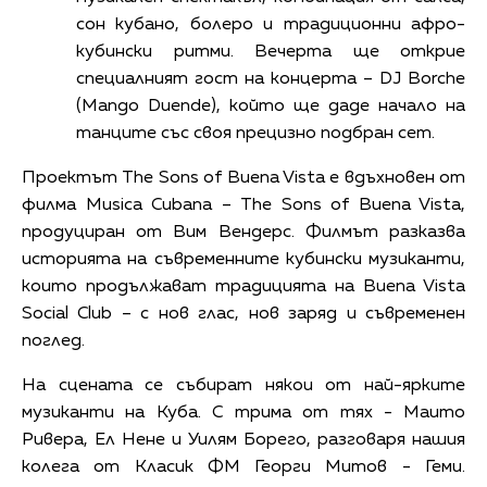
сон кубано, болеро и традиционни афро-
кубински ритми. Вечерта ще открие
специалният гост на концерта – DJ Borche
(Mango Duende), който ще даде начало на
танците със своя прецизно подбран сет.
Проектът The Sons of Buena Vista е вдъхновен от
филма Musica Cubana – The Sons of Buena Vista,
продуциран от Вим Вендерс. Филмът разказва
историята на съвременните кубински музиканти,
които продължават традицията на Buena Vista
Social Club – с нов глас, нов заряд и съвременен
поглед.
На сцената се събират някои от най-ярките
музиканти на Куба. С трима от тях - Маито
Ривера, Ел Нене и Уилям Борего, разговаря нашия
колега от Класик ФМ Георги Митов - Геми.