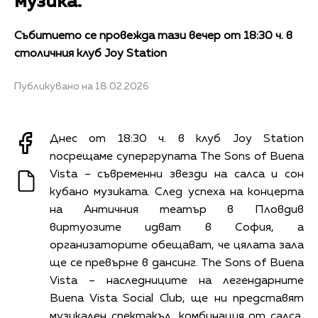
музика.“
Събитието се провежда тази вечер от 18:30 ч. в
столичния клуб Joy Station
Публикувано на 18.02.2026
Днес от 18:30 ч. в клуб Joy Station
посрещаме супергрупата The Sons of Buena
Vista – съвременни звезди на салса и сон
кубано музиката. След успеха на концерта
на Античния театър в Пловдив
виртуозите идват в София, а
организаторите обещават, че цялата зала
ще се превърне в дансинг. The Sons of Buena
Vista – наследниците на легендарните
Buena Vista Social Club, ще ни представят
музикален спектакъл, комбинация от салса,