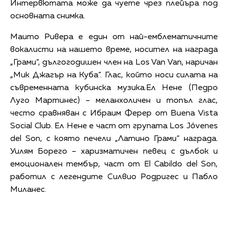
Интервютата може да чуете чрез плейъра под
основната снимка.
Маито Ривера е един от най-емблематичните
вокалисти на нашето време, носител на награда
„Грами“, дългогодишен член на Los Van Van, наричан
„Мик Джагър на Куба“. Глас, който носи силата на
съвременната кубинска музика.Ел Нене (Педро
Луго Мартинес) – меланхоличен и топъл глас,
често сравняван с Ибраим Ферер от Buena Vista
Social Club. Ел Нене е част от групата Los Jóvenes
del Son, с която печели „Латино Грами“ награда.
Уилям Борего – харизматичен певец с дълбок и
емоционален тембър, част от El Cabildo del Son,
работил с легендите Силвио Родригес и Пабло
Миланес.