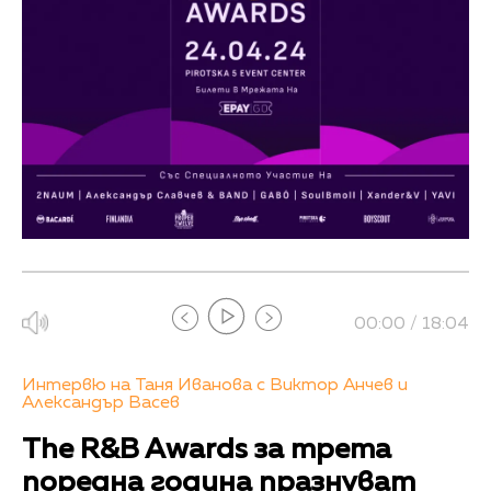
00:00 / 18:04
Интервю на Таня Иванова с Виктор Анчев и
Александър Васев
The R&B Awards за трета
поредна година празнуват