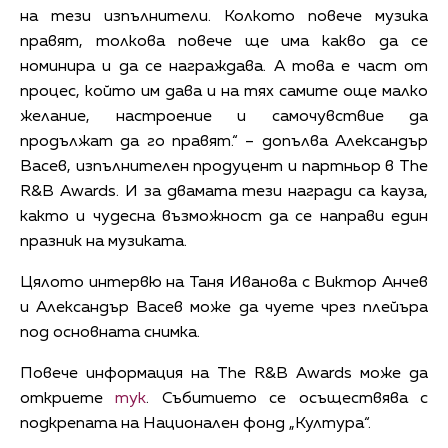
на тези изпълнители. Колкото повече музика
правят, толкова повече ще има какво да се
номинира и да се награждава. А това е част от
процес, който им дава и на тях самите още малко
желание, настроение и самочувствие да
продължат да го правят.“ – допълва Александър
Васев, изпълнителен продуцент и партньор в The
R&B Awards. И за двамата тези награди са кауза,
както и чудесна възможност да се направи един
празник на музиката.
Цялото интервю на Таня Иванова с Виктор Анчев
и Александър Васев може да чуете чрез плейъра
под основната снимка.
Повече информация на The R&B Awards може да
откриете
тук
. Събитието се осъществява с
подкрепата на Национален фонд „Култура“.