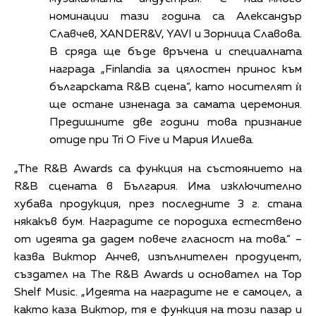
номинации тази година са Александър
Славчев, XANDER&V, YAVI и Зорница Славова.
В сряда ще бъде връчена и специалната
награда „Finlandia за цялостен принос към
българската R&B сцена“, като носителят ѝ
ще остане изненада за самата церемония.
Предишните две години това признание
отиде при Tri O Five и Мария Илиева.
„The R&B Awards са функция на състоянието на
R&B сцената в България. Има изключително
хубава продукция, през последните 3 г. стана
някакъв бум. Наградите се породиха естествено
от идеята да дадем повече гласност на това.“ –
казва Виктор Анчев, изпълнителен продуцент,
създател на The R&B Awards и основател на Top
Shelf Music. „Идеята на наградите не е самоцел, а
както каза Виктор, тя е функция на този пазар и