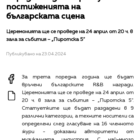
постиженията на
българската сцена
Церемонията ще се проведе на 24 април от 20 ч. в
зала за събития – „Пиротска 5“
Публикувано на 23.04.2024
За трета поредна година ще бъдат
връчени българските R&B награди.
Церемонията ще се проведе на 24 април от
20 ч. в зала за събития – „Пиротска 5“.
Статуетките ще бъдат раздадени в 9
различни категории, а техните носители са
определени след гласуване на 16 членното
жури - доказани авторитети от
музикалната индустрия. С най-много