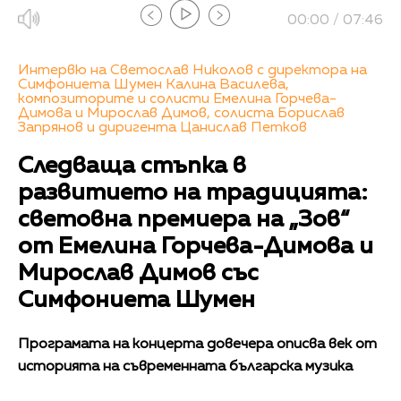
00:00 / 07:46
Интервю на Светослав Николов с директора на
Симфониета Шумен Калина Василева,
композиторите и солисти Емелина Горчева-
Димова и Мирослав Димов, солиста Борислав
Запрянов и диригента Цанислав Петков
Следваща стъпка в
развитието на традицията:
световна премиера на „Зов“
от Емелина Горчева-Димова и
Мирослав Димов със
Симфониета Шумен
Програмата на концерта довечера описва век от
историята на съвременната българска музика