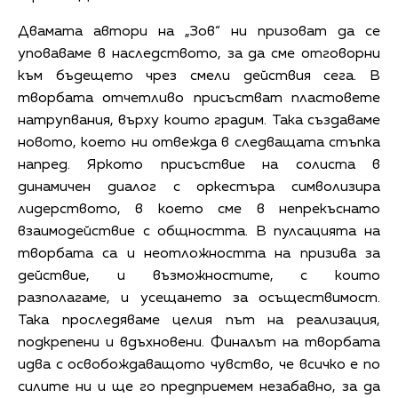
Двамата автори на „Зов“ ни призоват да се
уповаваме в наследството, за да сме отговорни
към бъдещето чрез смели действия сега. В
творбата отчетливо присъстват пластовете
натрупвания, върху които градим. Така създаваме
новото, което ни отвежда в следващата стъпка
напред. Яркото присъствие на солиста в
динамичен диалог с оркестъра символизира
лидерството, в което сме в непрекъснато
взаимодействие с общността. В пулсацията на
творбата са и неотложността на призива за
действие, и възможностите, с които
разполагаме, и усещането за осъществимост.
Така проследяваме целия път на реализация,
подкрепени и вдъхновени. Финалът на творбата
идва с освобождаващото чувство, че всичко е по
силите ни и ще го предприемем незабавно, за да