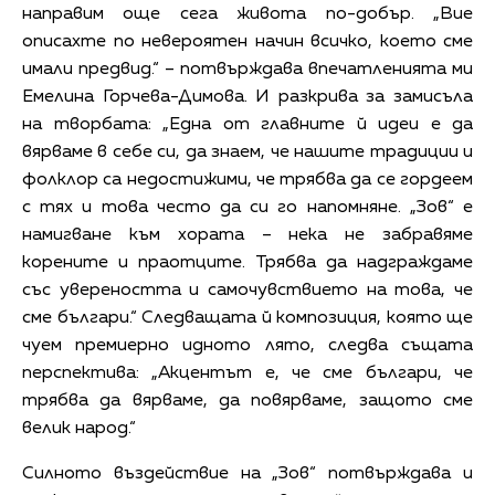
направим още сега живота по-добър. „Вие
описахте по невероятен начин всичко, което сме
имали предвид.“ – потвърждава впечатленията ми
Емелина Горчева-Димова. И разкрива за замисъла
на творбата: „Една от главните й идеи е да
вярваме в себе си, да знаем, че нашите традиции и
фолклор са недостижими, че трябва да се гордеем
с тях и това често да си го напомняне. „Зов“ е
намигване към хората – нека не забравяме
корените и праотците. Трябва да надграждаме
със увереността и самочувствието на това, че
сме българи.“ Следващата й композиция, която ще
чуем премиерно идното лято, следва същата
перспектива: „Акцентът е, че сме българи, че
трябва да вярваме, да повярваме, защото сме
велик народ.“
Силното въздействие на „Зов“ потвърждава и