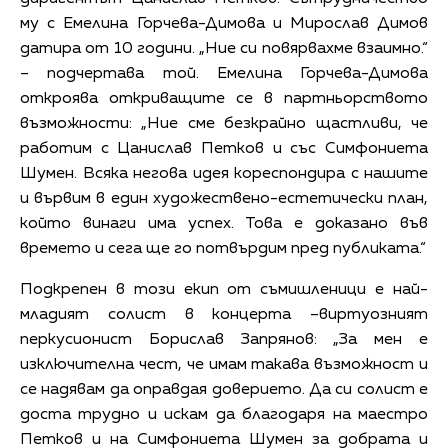
му с Емелина Горчева-Димова и Мирослав Димов
датира от 10 години. „Ние си повярвахме взаимно.“
– подчертава той. Емелина Горчева-Димова
откроява откриващите се в партньорството
възможности: „Ние сме безкрайно щастливи, че
работим с Цанислав Петков и със Симфониета
Шумен. Всяка негова идея кореспондира с нашите
и вървим в един художествено-естетически план,
който винаги има успех. Това е доказано във
времето и сега ще го потвърдим пред публиката.“
Подкрепен в този екип от съмишленици е най-
младият солист в концерта –виртуозният
перкусионист Борислав Запрянов: „За мен е
изключителна чест, че имам такава възможност и
се надявам да оправдая доверието. Да си солист е
доста трудно и искам да благодаря на маестро
Петков и на Симфониета Шумен за добрата и