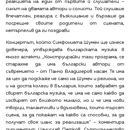
реакцията на един от първите й слушатели –
синът на двамата автори и солисти. Той слушаше
впечатлен, реагира с възклицание и бързаше да
посрещне своите родители от сцената,
нетърпелив да ги поздрави.
Концертът, който Симфониета Шумен ще изнесе
довечера, утвърждава българската музика в
много аспекти. „Конструирайки тази програма, се
старахме да има български автори от
съвремието – от Панчо Владигеров насам. Тя има
за цел да подскаже не само на Шумен и региона, но
и на доста колеги в България, които забравят да
свирят българска музика, че има не само какво да
изсвирят от близкото минало, но и че има нови
творци, талантливи и вдъхновени, които търсят
сцена, за да покажат на какво са способни, за да
получат своя шанс за реализация.“ – коментира
диригентът Цанислав Петков. Сътрудничество