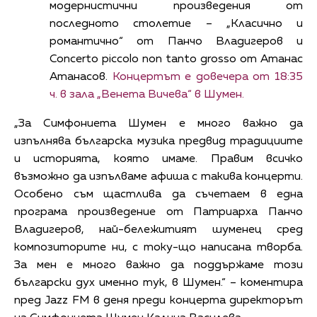
модернистични произведения от
последното столетие – „Класично и
романтично“ от Панчо Владигеров и
Concerto piccolo non tanto grosso от Атанас
Атанасов.
Концертът е довечера от 18:35
ч. в зала „Венета Вичева“ в Шумен.
„За Симфониета Шумен е много важно да
изпълнява българска музика предвид традициите
и историята, която имаме. Правим всичко
възможно да изпълваме афиша с такива концерти.
Особено съм щастлива да съчетаем в една
програма произведение от Патриарха Панчо
Владигеров, най-бележитият шуменец сред
композиторите ни, с току-що написана творба.
За мен е много важно да поддържаме този
български дух именно тук, в Шумен.“ – коментира
пред Jazz FM в деня преди концерта директорът