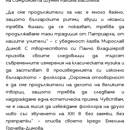
на Симфониета Шумен Калина Василева.
„Да сме продължители за нас е много важно,
защото българските ритми, звуци и нюанси
трябва винаги да се показват, трябва да
продължаваме тази традиция от Патриарха, от
нашите учители.“ – с убеденост казва Мирослав
Димов. С творчеството си Панчо Владигеров
призова своите следовници да търсят
съвременните измерения на класическата музика и
да застъпват в произведенията си изконно
българското – фолклора. „Огромна отговорност
е да сме продължители на делото на великите
творци, защото трябва да следваме и
надграждаме една естетическа призма. Чувствам,
че е наша мисия да извеждаме фолклора на друго
ниво със звученето на XXI в. без заемки, без
препратки.“ – описва своето кредо Емелина
Горчева-Димова.