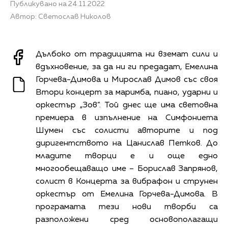
Публикувано на 24.11.2022
Автор: Светослав Николов
Дълбоко от традицията ни вземат сили и
вдъхновение, за да ни ги предадат, Емелина
Горчева-Димова и Мирослав Димов със своя
Втори концерт за маримба, пиано, ударни и
оркестър „Зов“. Той днес ще има световна
премиера в изпълнение на Симфониета
Шумен със солисти авторите и под
диригентството на Цанислав Петков. До
младите творци е и още едно
многообещаващо име – Борислав Запрянов,
солист в Концерта за вибрафон и струнен
оркестър от Емелина Горчева-Димова. В
програмата тези нови творби са
разположени сред основополагащи