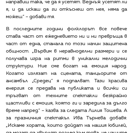
направиш така, че да я усетят. Веднъж усетят ли
я, и да искаш да ги откъснеш от нея, няма да
можеш.“ – добави тя.
В последните години фолклорът все повече
става част от ежедневието ни и ни превръща в
част от една, станала по този начин защитена
общност. „Вървим в неравноделни размери и се
получава игра на ритми в уникални мелодични
структури. Ние сме богат на емоция народ.
Когато излязат на сцената, танцьорите от
ансамбъл „Средец“ я подпалват. Тази красива
енергия се предава на публиката и всички си
тръгват от техните спектакли безкрайно
щастливи с емоция, която ги и заредила за дълго
време напред.“ – казва за следата Лилия Тошева. А
за празничния спектакъл Ива Търнева добавя:
„Искаме хората, които дойдат на нашия юбилей,
да могат да хвърлят поглед към това, че нашите