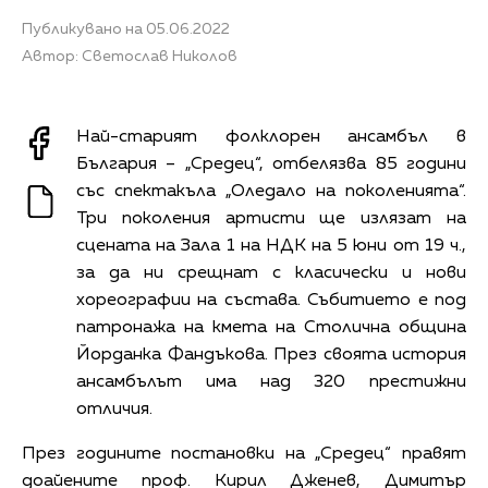
Публикувано на 05.06.2022
Автор: Светослав Николов
Най-старият фолклорен ансамбъл в
България – „Средец“, отбелязва 85 години
със спектакъла „Оледало на поколенията“.
Три поколения артисти ще излязат на
сцената на Зала 1 на НДК на 5 юни от 19 ч.,
за да ни срещнат с класически и нови
хореографии на състава. Събитието е под
патронажа на кмета на Столична община
Йорданка Фандъкова. През своята история
ансамбълът има над 320 престижни
отличия.
През годините постановки на „Средец“ правят
доайените проф. Кирил Дженев, Димитър