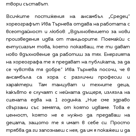
твори съставът.
Всичките постижения на ансамбъл „Средец“
хореографът Ива Търнева отдава на работата с
всеотдайност и любов: „Вдъхновението за нови
произведения идва от танцьорите. Поемакйи с
ентусиазъм това, което показваш, те ти дават
ново вдъхновение да работиш за тях. Енергията
на хореографа те я предават на публиката, за да
се чувства тя добре.“ Ива Търнева посочи, че в
ансамбъла са хора с различни професии и
характери. Там танцуват и техните деца,
какъвто е случаят с нейната дъщеря, излязла на
сцената едва на 1 годинка. „Ние сме здраво
свързани със земята, от която идваме. Това е
ценност, която не е нужно да предаваш на
децата, защото те я имат в себе си. Просто
трябва да ги запознаеш с нея, да им я покажеш и да