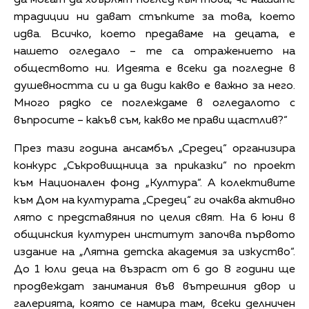
традиции ни дават стъпките за това, което
идва. Всичко, което предаваме на децата, е
нашето огледало – те са отражението на
обществото ни. Идеята е всеки да погледне в
душевността си и да види какво е важно за него.
Много рядко се поглеждаме в огледалото с
въпросите – какъв съм, какво ме прави щастлив?“
През тази година ансамбъл „Средец“ организира
конкурс „Съкровищница за приказки“ по проект
към Национален фонд „Култура“. А колективите
към Дом на културата „Средец“ ги очаква активно
лято с представяния по целия свят. На 6 юни в
общинския културен институт започва първото
издание на „Лятна детска академия за изкуство“.
До 1 юли деца на възраст от 6 до 8 години ще
продвеждат занимания във вътрешния двор и
галерията, която се намира там, всеки делничен