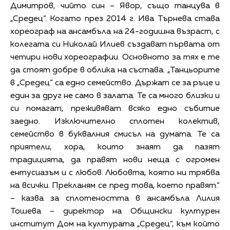
Димитров, чийто син – Явор, също танцува в
„Средец“. Когато през 2014 г. Ива Търнева става
хореограф на ансамбъла на 24-годишна възраст, с
колегата си Николай Илиев създават първата от
четири нови хореографии. Основното за тях е те
да стоят добре в облика на състава. „Танцьорите
в „Средец“ са едно семейство. Държат се за ръце и
един за друг не само в залата. Те са много близки и
си помагат, преживяват всяко едно събитие
заедно. Изключително сплотен колектив,
семейство в буквалния смисъл на думата. Те са
приятели, хора, които знаят да пазят
традицията, да правят нови неща с огромен
ентусиазъм и с любов. Любовта, която ни трябва
на всички. Прекланям се пред това, което правят.“
– казва за сплотеността в ансамбъла Лилия
Тошева – директор на Общински културен
институт Дом на културата „Средец“, към който