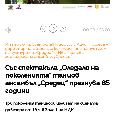
00:00 / 26:20
Интервю на Светослав Николов с Лилия Тошева –
директор на Общински културен институт Дом
на културата „Средец“, и Ива Търнева –
хореограф на ансамбъл „Средец“.
Със спектакъла „Оледало на
поколенията“ танцов
ансамбъл „Средец“ празнува 85
години
Три поколения танцьори излизат на сцената
довечера от 19 ч. в Зала 1 на НДК