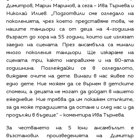
Димитров, Марин Маринов, а сега – Ива Търнева и
Николай Илиев. „Подготвили сме огледало на
поколенията, чрез което представяме това, че
нашите танцьори са от деца на 4-годишна
възраст до хора на 55 години, които ще излязат
заедно на сцената. През ансамбъла са минали
много поколения танцьори. Ще изкараме на
сцената три, както направихме и на 80-ата
годишнина. Поглеждайки се в огледалото,
виждаме очите на дете. Винаги в нас живее по
едно дете. Ние можем да се върнем в детските
спомени, а децата не могат да дойдат в нашето
ежедневие. Ние трябва да им покажем стъпките,
за да може традицията да остане и след нас и да
продължи в бъдеще.“ – коментира Ива Търнева.
За честването на 5 юни ансамбълът е
възстановил произведенията на Димитър