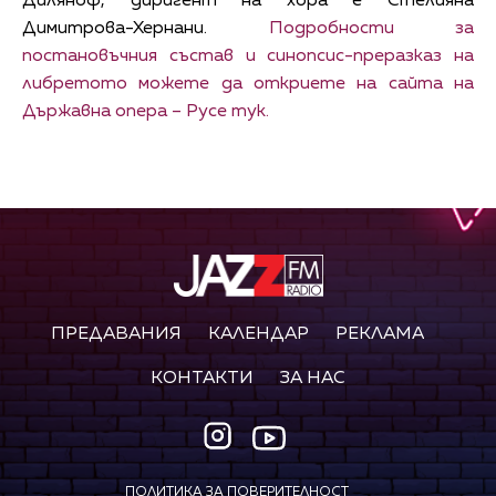
Диляноф, диригент на хора е Стелияна
Димитрова-Хернани.
Подробности за
постановъчния състав и синопсис-преразказ на
либретото можете да откриете на сайта на
Държавна опера – Русе тук.
ПРЕДАВАНИЯ
КАЛЕНДАР
РЕКЛАМА
КОНТАКТИ
ЗА НАС
ПОЛИТИКА ЗА ПОВЕРИТЕЛНОСТ