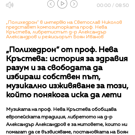
00:00 / 08:50
„Полихедрон“ в интервю на Светослав Николов
представят композиторката проф. Нева
Кръстева, либретистът д-р Александър
Александров и режисьорът Боян Иванов
„Полихедрон“ от проф. Нева
Кръстева: история за здравия
разум и за свободата да
избираш собствен път,
музикално изживяване за този,
който понякога иска да лети
Музиката на проф. Нева Кръстева обобщава
европейската традиция, либретото на д-р
Александър Александров е за митовете, които ни
помагат да се възвисяваме, постановката на Боян