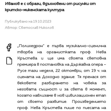
Иванов е с образи, вдъхновени от рисунки от
критско-микенската култура
Публикувано на 19.10.2023
Автор: Светослав Николов
„Полихедрон“ е първа музикално-сценична
творба на органистката проф. Нева
Кръстева и ще има своята световна
премиера в постановка на Държавна опера –
Русе тази неделя, 22 октомври, от 19 ч. на
сцената на Доходно здание. Тя пренася от
вековете разбирането на човека за
неговата същност и за света в момент,
когато навлизаме в нов цивилзационен етап
от своето развитие. Произведението
проф. Нева Кръстева пише по пиесата на