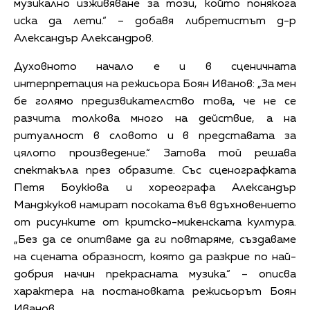
музикално изживяване за този, който понякога
иска да лети.“ – добавя либретистът д-р
Александър Александров.
Духовното начало е и в сценичната
интерпретация на режисьора Боян Иванов: „За мен
бе голямо предизвикателство това, че не се
разчита толкова много на действие, а на
ритуалност в словото и в представата за
цялото произведение.“ Затова той решава
спектакъла през образите. Със сценографката
Петя Боукюва и хореографа Александър
Манджуков намират посоката във вдъхновението
от рисунките от критско-микенската култура.
„Без да се опитваме да ги повтаряме, създаваме
на сцената образност, която да разкрие по най-
добрия начин прекрасната музика.“ – описва
характера на постановката режисьорът Боян
Иванов.