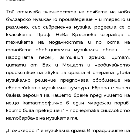
Той отличава значимостта на появата на ново
българско музикално произведение – интересно и
различно, със съвременна музика, родееща се с
класиката. Проф. Нева Кръстева изгражда с
техниката на модалността и по оста на
тоновете обобщителен музикален образ – с
народната песен, античния гръцки цитат,
цитати от Бах и Моцарт и необичайното
присъствие на звука на органа в операта. „Това
музикално решение предполага обобщение на
европейската музикална култура. Европа е много
важна героиня на нашето време пред лицето на
нещо катастрофично в един младежки порив,
който бива прекършен.“ – подчертава смисловото
натоварване на музиката тя.
„Полихедрон“ е музикална драма в традициите на