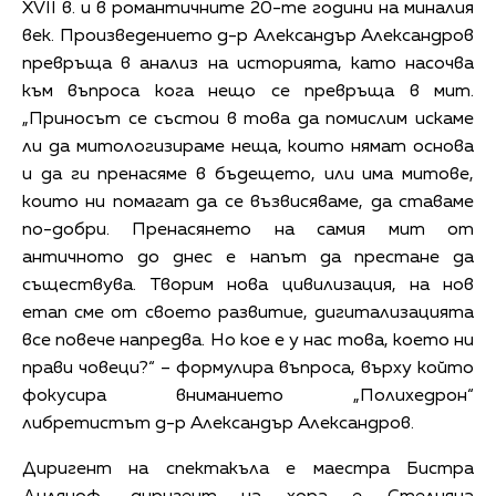
XVII в. и в романтичните 20-те години на миналия
век. Произведението д-р Александър Александров
превръща в анализ на историята, като насочва
към въпроса кога нещо се превръща в мит.
„Приносът се състои в това да помислим искаме
ли да митологизираме неща, които нямат основа
и да ги пренасяме в бъдещето, или има митове,
които ни помагат да се възвисяваме, да ставаме
по-добри. Пренасянето на самия мит от
античното до днес е напът да престане да
съществува. Творим нова цивилизация, на нов
етап сме от своето развитие, дигитализацията
все повече напредва. Но кое е у нас това, което ни
прави човеци?“ – формулира въпроса, върху който
фокусира вниманието „Полихедрон“
либретистът д-р Александър Александров.
Диригент на спектакъла е маестра Бистра