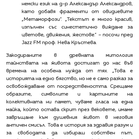
немски език на д-р Александър Александров,
като добавя фрагменти от овидиевите
„Метаморфози“. „Текстът е много красив,
изпълнен със синестетично виждане за
цветове, движения, жестове.“ – посочи пред
Jazz FM проф. Нева Кръстева.
Закодираните в древната митология
тайнствата на живота достигат до нас във
времена на особена нужда от тях. „Това е
историята на едно бягство, но не е само разказ за
освобождаване от посредствеността. Срещаме
образите, символите и картините на
колективната ни памет, чуваме гласа на една
майка, който остава скрит през вековете, имаме
завръщане към душевния живот в неговия
античен смисъл. Това е история за здравия разум и
за свободата да избираш собствен път,