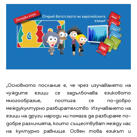
„Основното послание е, че чрез изучаването на
чуждите езици се задълбочава езиковото
многообразие, постига се по-добро
междукултурно разбирателство. Изучаването на
езици на други народи ни помага да разбираме по-
добре различията, които съществуват между нас
на културно равнище. Освен това езикът и