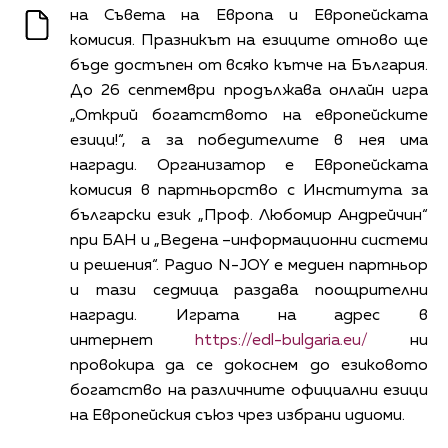
на Съвета на Европа и Европейската
комисия. Празникът на езиците отново ще
бъде достъпен от всяко кътче на България.
До 26 септември продължава онлайн игра
„Открий богатството на европейските
езици!“, а за победителите в нея има
награди. Организатор е Европейската
комисия в партньорство с Института за
български език „Проф. Любомир Андрейчин“
при БАН и „Ведена –информационни системи
и решения“. Радио N-JOY е медиен партньор
и тази седмица раздава поощрителни
награди. Играта на адрес в
интернет
https://edl-bulgaria.eu/
ни
провокира да се докоснем до езиковото
богатство на различните официални езици
на Европейския съюз чрез избрани идиоми.