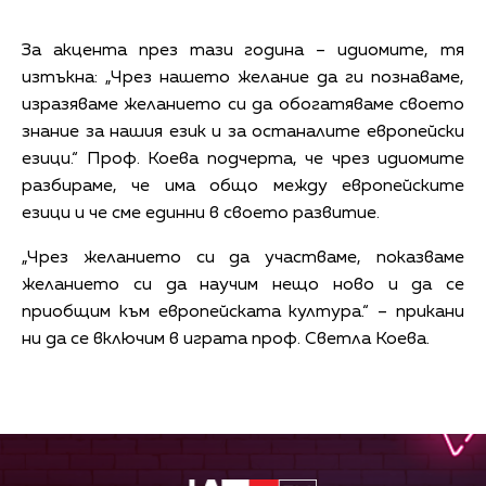
За акцента през тази година – идиомите, тя
изтъкна: „Чрез нашето желание да ги познаваме,
изразяваме желанието си да обогатяваме своето
знание за нашия език и за останалите европейски
езици.“ Проф. Коева подчерта, че чрез идиомите
разбираме, че има общо между европейските
езици и че сме единни в своето развитие.
„Чрез желанието си да участваме, показваме
желанието си да научим нещо ново и да се
приобщим към европейската култура.“ – прикани
ни да се включим в играта проф. Светла Коева.