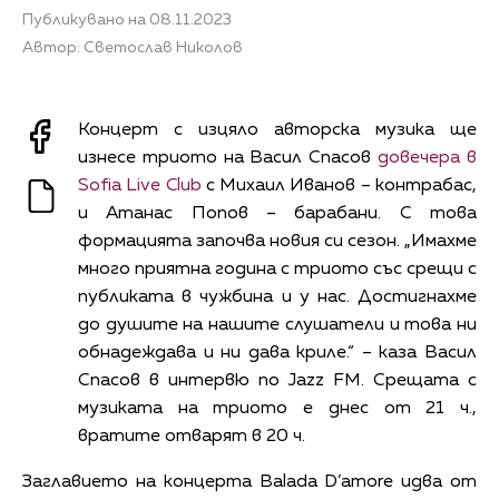
Публикувано на 08.11.2023
Автор: Светослав Николов
Концерт с изцяло авторска музика ще
изнесе триото на Васил Спасов
довечера в
Sofia Live Club
с Михаил Иванов – контрабас,
и Атанас Попов – барабани. С това
формацията започва новия си сезон. „Имахме
много приятна година с триото със срещи с
публиката в чужбина и у нас. Достигнахме
до душите на нашите слушатели и това ни
обнадеждава и ни дава криле.“ – каза Васил
Спасов в интервю по Jazz FM. Срещата с
музиката на триото е днес от 21 ч.,
вратите отварят в 20 ч.
Заглавието на концерта Balada D’amore идва от