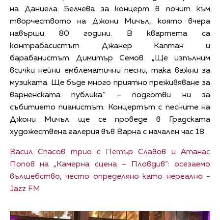
на Даниела Белчева за концерт в почит към
творчеството на Джони Мичъл, която вчера
навърши 80 години. В квартета са
контрабасистът Джанер Каптан и
барабанистът Димитър Семов. „Ще изпълним
всички нейни емблематични песни, така важни за
музиката. Ще бъде много приятно преживяване за
варненската публика.“ – подготви ни за
събитието пианистът. Концертът с песните на
Джони Мичъл ще се проведе в Градската
художествена галерия във Варна с начален час 18.
Васил Спасов трио с Петър Славов и Атанас
Попов на „Камерна сцена – Пловдив“: осезаемо
вълшебство, често определяно като нереално -
Jazz FM