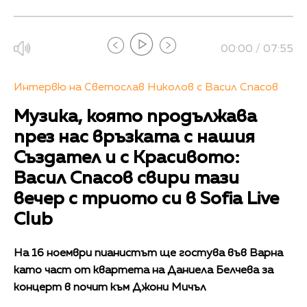
00:00 / 07:55
Интервю на Светослав Николов с Васил Спасов
Музика, която продължава
през нас връзката с нашия
Създател и с Красивото:
Васил Спасов свири тази
вечер с триото си в Sofia Live
Club
На 16 ноември пианистът ще гостува във Варна
като част от квартета на Даниела Белчева за
концерт в почит към Джони Мичъл