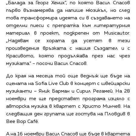
„Балада за Георг Хених“, по която Васил Спасов
първо възнамерява да напише мюзикъл, но след
това трансформира идеята си в създаването на
отделни пиеси с препратка към литературния
материал в проект, подкрепен от Musicautor.
„Надявам се хората да усетят в тези
произведения връзката с нашия Създател и с
Красивото, която продължава през нас чрез
музиката.“ – посочи Васил Спасов.
До края на месеца той още веднъж ще бъде на
сцената на Sofia Live Club в концерт с швейцарски
музиканти – Яник Барман и Сирил Регамей. На 28
ноември те ще представят програма изцяло с
авторска музика в квартет с Христо Минчев. На
следващия ден групата ще гостува на Пловдив в
Bee Bop Café.
А на 16 ноември Васил Спасов ще бъде в квартета