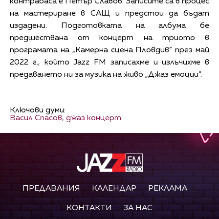
контрабаса е Петър Славов. Записите са в процес
на мастериране в САЩ и предстои да бъдат
издадени. Подготовката на албума бе
предшествана от концерт на триото в
програмата на „Камерна сцена Пловдив“ през май
2022 г., който Jazz FM записахме и излъчихме в
предаването ни за музика на живо „Джаз емоции“.
Ключови думи:
Васил Спасов,
джаз концерт
ПРЕДАВАНИЯ
КАЛЕНДАР
РЕКЛАМА
КОНТАКТИ
ЗА НАС