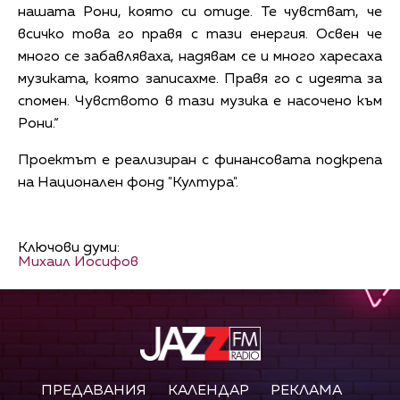
нашата Рони, която си отиде. Те чувстват, че
всичко това го правя с тази енергия. Освен че
много се забавляваха, надявам се и много харесаха
музиката, която записахме. Правя го с идеята за
спомен. Чувството в тази музика е насочено към
Рони.“
Проектът е реализиран с финансовата подкрепа
на Национален фонд "Култура".
Ключови думи:
Михаил Йосифов
ПРЕДАВАНИЯ
КАЛЕНДАР
РЕКЛАМА