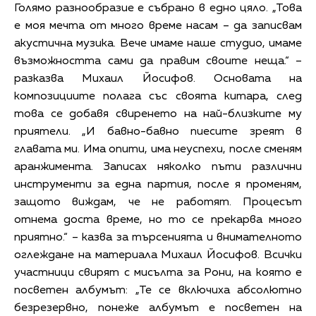
Голямо разнообразие е събрано в едно цяло. „Това
е моя мечта от много време насам – да записвам
акустична музика. Вече имаме наше студио, имаме
възможността сами да правим своите неща.“ –
разказва Михаил Йосифов. Основата на
композициите полага със своята китара, след
това се добавя свиренето на най-близките му
приятели. „И бавно-бавно пиесите зреят в
главата ми. Има опити, има неуспехи, после сменям
аранжимента. Записах няколко пъти различни
инструменти за една партия, после я променям,
защото виждам, че не работят. Процесът
отнема доста време, но то се прекарва много
приятно.“ – казва за търсенията и внимателното
оглеждане на материала Михаил Йосифов. Всички
участници свирят с мисълта за Рони, на която е
посветен албумът: „Те се включиха абсолютно
безрезервно, понеже албумът е посветен на