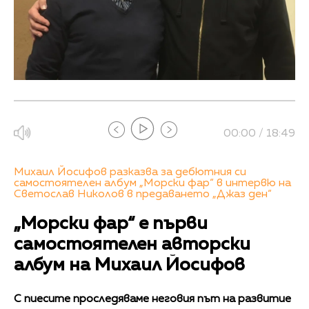
00:00 / 18:49
Михаил Йосифов разказва за дебютния си
самостоятелен албум „Морски фар“ в интервю на
Светослав Николов в предаването „Джаз ден“
„Морски фар“ е първи
самостоятелен авторски
албум на Михаил Йосифов
С пиесите проследяваме неговия път на развитие