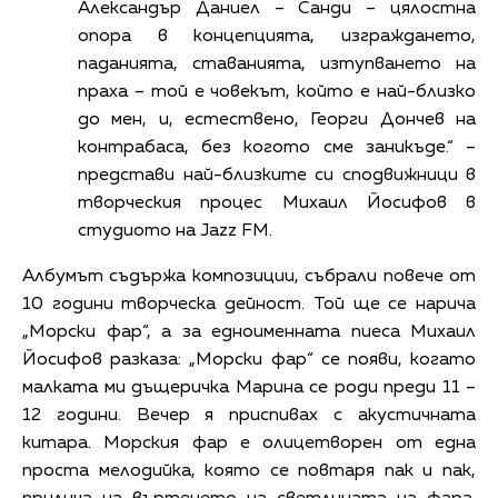
Александър Даниел – Санди – цялостна
опора в концепцията, изграждането,
паданията, ставанията, изтупването на
праха – той е човекът, който е най-близко
до мен, и, естествено, Георги Дончев на
контрабаса, без когото сме заникъде.“ –
представи най-близките си сподвижници в
творческия процес Михаил Йосифов в
студиото на Jazz FM.
Албумът съдържа композиции, събрали повече от
10 години творческа дейност. Той ще се нарича
„Морски фар“, а за едноименната пиеса Михаил
Йосифов разказа: „Морски фар“ се появи, когато
малката ми дъщеричка Марина се роди преди 11 –
12 години. Вечер я приспивах с акустичната
китара. Морския фар е олицетворен от една
проста мелодийка, която се повтаря пак и пак,