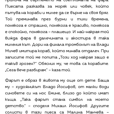
прилича на въртенето на светлината на фара.
Пиесата разказва за моряк или човек, който
пътува на кораби и милее да се върне на своя бряг.
Той преминава през бурни и тихи времена,
понякога е страшно, понякога е красиво, понякога
е спокойно, понякога – плашещо. И най-накрая той
вижда фара в далечината и акостира в така
миления кът. Дори на финала тромбонът на Влади
Мичев имитира кораб, който минава отдалеч. При
записите той ме попита „Този ход накрая защо е
такъв грозен?“ Обясних му, че това са корабите.
„Сега вече разбирам.“ – каза той.
Фарът е образ в живота му още от дете. Баща
му – художникът Владо Йосифов, от малки води
синовете си на нос Емине, близо до който имат
къща. „Така фарът стана символ на моето
детство.“ – споделя Михаил Йосифов. Другите
солисти в тази пиеса са Малина Манчева –