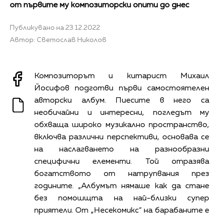
от първите му композиторски опити до днес
Публикувано на 23.12.2022
Автор: Светослав Николов
Композиторът и китарист Михаил
Йосифов подготви първи самостоятелен
авторски албум. Пиесите в него са
необичайни и интересни, погледът му
обхваща широко музикално пространство,
включва различни перспективи, основава се
на наслагването на разнообразни
специфични елементи. Той отразява
богатството от натрупвания през
годините. „Албумът нямаше как да стане
без помошщта на най-близки супер
приятели. От „Несекомикс“ на барабаните е