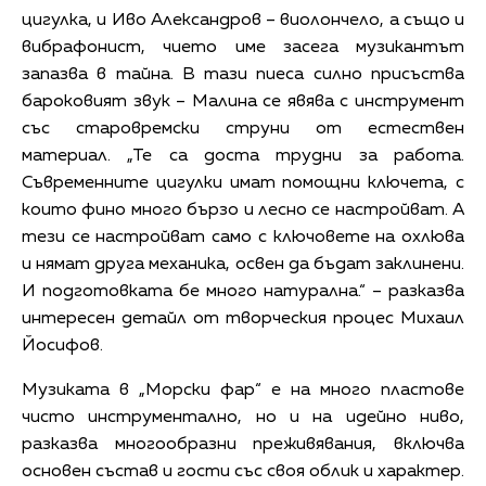
цигулка, и Иво Александров – виолончело, а също и
вибрафонист, чието име засега музикантът
запазва в тайна. В тази пиеса силно присъства
бароковият звук – Малина се явява с инструмент
със старовремски струни от естествен
материал. „Те са доста трудни за работа.
Съвременните цигулки имат помощни ключета, с
които фино много бързо и лесно се настройват. А
тези се настройват само с ключовете на охлюва
и нямат друга механика, освен да бъдат заклинени.
И подготовката бе много натурална.“ – разказва
интересен детайл от творческия процес Михаил
Йосифов.
Музиката в „Морски фар“ е на много пластове
чисто инструментално, но и на идейно ниво,
разказва многообразни преживявания, включва
основен състав и гости със своя облик и характер.