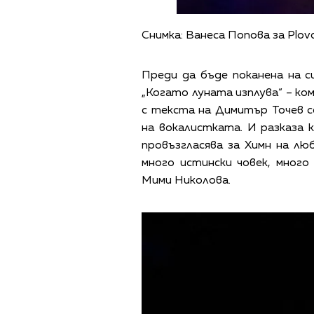
Снимка: Ванеса Попова за Plovd
Преди да бъде поканена на 
„Когато луната изплува“ – ко
с текста на Димитър Точев 
на вокалистката. И разказа к
провъзгласява за Химн на лю
много истински човек, много 
Мими Николова.