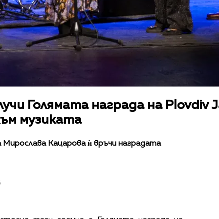
чи Голямата награда на Plovdiv Ja
към музиката
 Мирослава Кацарова ѝ връчи наградата
в