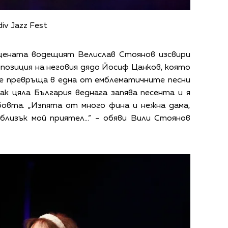
iv Jazz Fest
сцената водещият Велислав Стоянов изсвири
мпозиция на неговия дядо Йосиф Цанков, която
се превръща в една от емблематичните песни
ак цяла България веднага запява песента и я
бовта. „Изпята от много фина и нежна дама,
близък мой приятел...“ – обяви Вили Стоянов