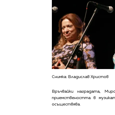
Снимка: Владислав Христов
Връчвайки наградата, Мир
приемствеността в музикат
осъществява.