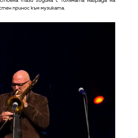
стоена тази година с Голямата награда на
остен принос към музиката.