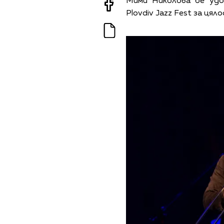
Мими Николова бе удо
Plovdiv Jazz Fest за цял