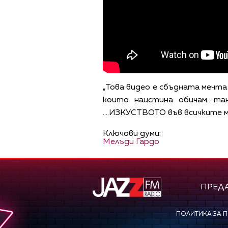
„Това видео е сбъдната мечта
които наистина обичам: танц
....ИЗКУСТВОТО във всичките м
Ключови думи:
Мелъди Гардо
ПРЕД
ПОЛИТИКА ЗА 