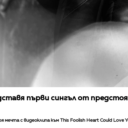
ставя първи сингъл от предстоящ
 мечта с видеоклипа към This Foolish Heart Could Love 