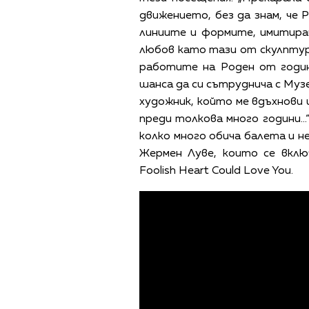
движението, без да знам, че 
линиите и формите, имитира
любов като тази от скулптура
работите на Роден от годин
шанса да си сътруднича с Муз
художник, който ме вдъхнови 
преди толкова много години..
колко много обича балета и н
Жермен Луве, които се вклю
Foolish Heart Could Love You.