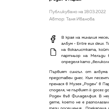
Публикувано на 18.03.2022
Автор: Таня Иванова
В края на миналия месе
албум - Entre eux deux.
на вокалистката, който
партньор на Мелъди 
определя като „великол
Първият сингъл от албума -
представен днес. Към песент
пренася в Музея „Роден“ в Па
споделя, че първият ѝ досег 
Роден във Филаделфия. В не
дете, което не е разполагал
тези посещения. „Прекарала 