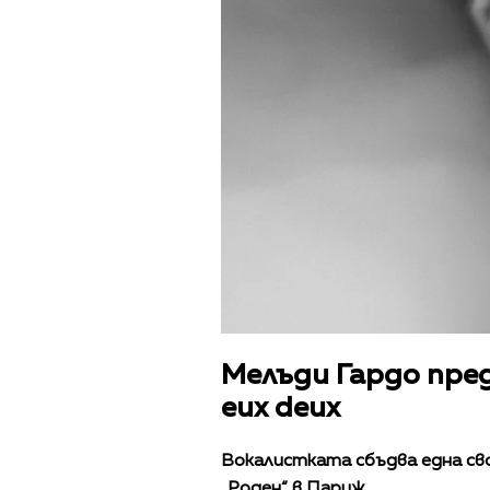
Мелъди Гардо пред
eux deux
Вокалистката сбъдва една своя
„Роден“ в Париж