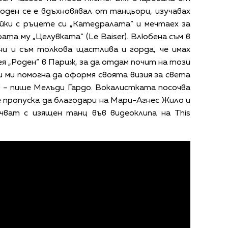
Роден се е вдъхновявал от танцьори, изучавах
йки с ръцете си „Катедралата“ и мечтаех за
та му „Целувката“ (Le Baiser). Влюбена съм в
и и съм толкова щастлива и горда, че имах
ея „Роден“ в Париж, за да отдам почит на този
и ми помогна да оформя своята визия за света
.“ – пише Мелъди Гардо. Вокалистката посочва
е пропуска да благодари на Мари-Агнес Жило и
чват с изящен танц във видеоклипа на This