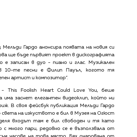
ц Мелъди Гардо анонсира появата на новия си
 Това ще бъде първият проект в дискографията
 е записан в дуо - пиано и глас. Музикален
в 10-те песни е Филип Пауъл, когото тя
епен артист и композитор“.
 This Foolish Heart Could Love You, беше
а има заснет елегантен видеоклип, който ни
риж. В своя фейсбук публикация Мелъди Гардо
до света на изкуството е бил в Музея на Огюст
деля входът там е бил свободен и тя като
о с много пари, редовно се е възползвала от
съм часове на това място. Бях очарована от