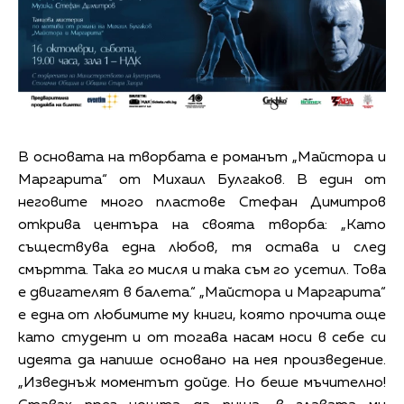
В основата на творбата е романът „Майстора и
Маргарита“ от Михаил Булгаков. В един от
неговите много пластове Стефан Димитров
открива центъра на своята творба: „Като
съществува една любов, тя остава и след
смъртта. Така го мисля и така съм го усетил. Това
е двигателят в балета.“ „Майстора и Маргарита“
е една от любимите му книги, която прочита още
като студент и от тогава насам носи в себе си
идеята да напише основано на нея произведение.
„Изведнъж моментът дойде. Но беше мъчително!