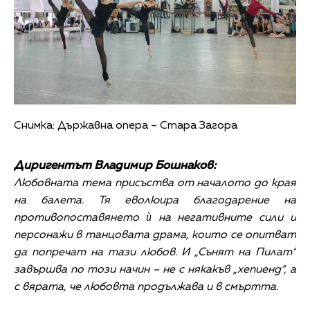
Снимка: Държавна опера – Стара Загора
Диригентът Владимир Бошнаков:
Любовната тема присъства от началото до края
на балета. Тя еволюира благодарение на
противопоставянето ѝ на негативните сили и
персонажи в танцовата драма, които се опитват
да попречат на тази любов. И „Сънят на Пилат“
завършва по този начин – не с някакъв „хепиенд“, а
с вярата, че любовта продължава и в смъртта.