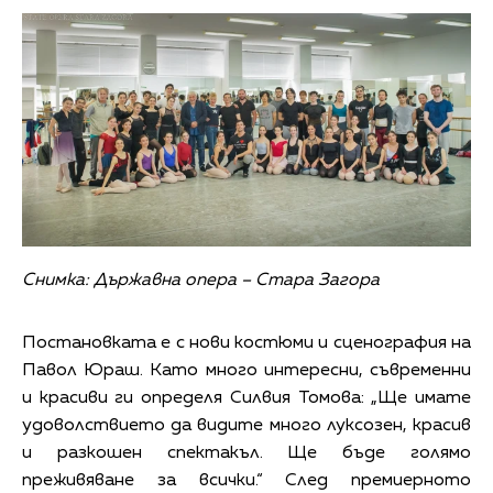
Снимка: Държавна опера – Стара Загора
Постановката е с нови костюми и сценография на
Павол Юраш. Като много интересни, съвременни
и красиви ги определя Силвия Томова: „Ще имате
удоволствието да видите много луксозен, красив
и разкошен спектакъл. Ще бъде голямо
преживяване за всички.“ След премиерното