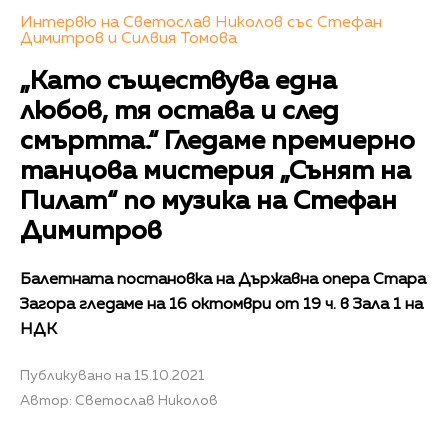
Интервю на Светослав Николов със Стефан
Димитров и Силвия Томова
„Като съществува една
любов, тя остава и след
смъртта.“ Гледаме премиерно
танцова мистерия „Сънят на
Пилат“ по музика на Стефан
Димитров
Балетната постановка на Държавна опера Стара
Загора гледаме на 16 октомври от 19 ч. в Зала 1 на
НДК
Публикувано на 15.10.2021
Автор: Светослав Николов