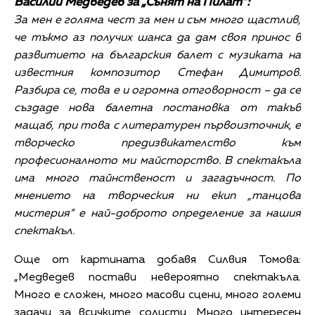
Василий Медведев за „Сънят на Пилат“:
За мен е голяма чест за мен и съм много щастлив,
че тъкмо аз получих шанса да дам своя принос в
развитието на българския балет с музиката на
известния композитор Стефан Димитров.
Разбира се, това е и огромна отговорност – да се
създаде нова балетна постановка от такъв
мащаб, при това с литературен първоизточник, е
творческо предизвикателство към
професионалното ми майсторство. В спектакъла
има много тайнственост и загадъчност. По
мнението на творческия ни екип „танцова
мистерия“ е най-доброто определение за нашия
спектакъл.
Още от картината добавя Силвия Томова:
„Медведев постави невероятно спектакъла.
Много е сложен, много масови сцени, много големи
задачи за всичките солисти. Много интересен