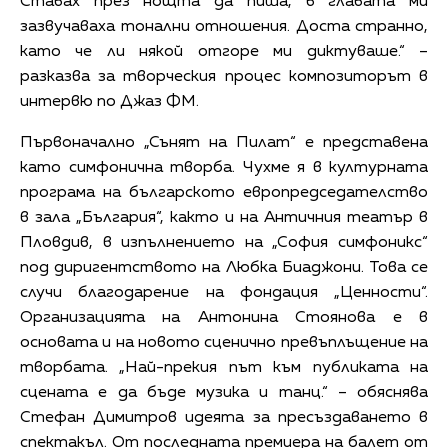
Ставах през нощта да пиша, в главата ми
зазвучаваха тонални отношения. Доста странно,
като че ли някой отгоре ми диктуваше.“ –
разказва за творческия процес композиторът в
интервю по Джаз ФМ.
Първоначално „Сънят на Пилат“ е представена
като симфонична творба. Чухме я в културната
програма на българското европредседателство
в зала „България“, както и на Античния театър в
Пловдив, в изпълнението на „София симфоникс“
под диригентството на Любка Биаджони. Това се
случи благодарение на фондация „Ценности“.
Организацията на Антонина Стоянова е в
основата и на новото сценично превъплъщение на
творбата. „Най-прекия път към публиката на
сцената е да бъде музика и танц.“ – обяснява
Стефан Димитров идеята за пресъздаването в
спектакъл. От последната премиера на балет от