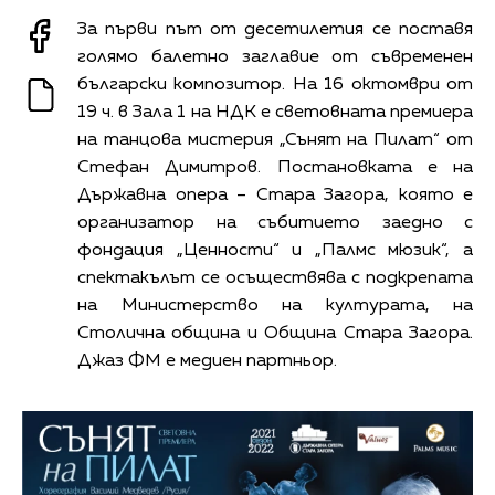
За първи път от десетилетия се поставя
голямо балетно заглавие от съвременен
български композитор. На 16 октомври от
19 ч. в Зала 1 на НДК е световната премиера
на танцова мистерия „Сънят на Пилат“ от
Стефан Димитров. Постановката е на
Държавна опера – Стара Загора, която е
организатор на събитието заедно с
фондация „Ценности“ и „Палмс мюзик“, а
спектакълът се осъществява с подкрепата
на Министерство на културата, на
Столична община и Община Стара Загора.
Джаз ФМ е медиен партньор.