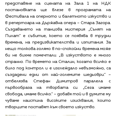
представяне на сцената на Зала 1 на НДК
постановката ще влезе в програмата на
Фестивала на оперното и балетното изкуство и
в репертоара на Държавна опера – Стара Загора.
Създаването на танцова мистерия „Сънят на
Пилат“ е събитие, което се появява в трудни
времена, на предизвикателства и изпитания. За
нещо толкова голямо в по-спокойни времена може
би не бихме помечтали. „В изкуството е много
странно. По времето на Сталин, когато всичко е
било под контрол и е изглеждало невъзможно, са
създадени едни от най-големите шедьоври.“ –
отбелязва Стефан Димитров паралела с
първообраза на творбата си. „Сега имаме
свобода, имаме всичко.“ – добавя той и в думите му
чуваме наистина високите изисквания, които
творците поставят към своето изкуство.