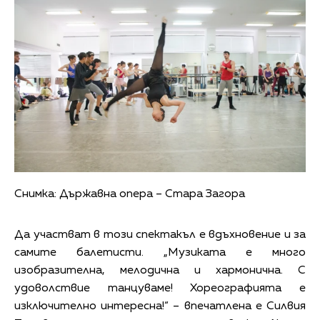
Снимка: Държавна опера – Стара Загора
Да участват в този спектакъл е вдъхновение и за
самите балетисти. „Музиката е много
изобразителна, мелодична и хармонична. С
удоволствие танцуваме! Хореографията е
изключително интересна!“ – впечатлена е Силвия