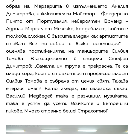
образ на Маргарита в изпълнението Анелия
Димитрова, изключителен Майстор – Фредерико
Пинто от Португалия, невероятен Воланд –
Адриан Марсел от Мексико, кордебалет, който е
толкова сложен. С възхита гледам как артистите
стават все по-добри с всяка репетиция.“ –
оценява постиженията на танцьорите Силвия
Томова. Възхищението й споделя Стефан
Димитров: „Самата им трупа е прекрасна. Те са
млади хора, които страхотният професионалист
Силвия Томова е събрала от целия свят. Такава
енергия имат! Като гледах, ми излязоха сълзи.
Василий Медведев така е разнищил музиката,
така е успял да усети всичките й вътрешни
пикове. Много странно беше! Страхотно!“