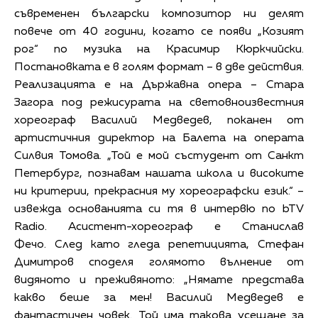
съвременен български композитор ни делят
повече от 40 години, когато се появи „Козият
рог“ по музика на Красимир Кюркчийски.
Постановката е в голям формат – в две действия.
Реализацията е на Държавна опера – Стара
Загора под режисурата на световноизвестния
хореограф Василий Медведев, поканен от
артистичния директор на Балета на операта
Силвия Томова. „Той е мой състудент от Санкт
Петербург, познавам нашата школа и високите
ни критерии, прекрасния му хореографски език.“ –
извежда основанията си тя в интервю по bTV
Radio. Асистент-хореограф е Станислав
Фечо. След като гледа репетицията, Стефан
Димитров споделя голямото вълнение от
видяното и преживяното: „Нямате представа
какво беше за мен! Василий Медведев е
фантастичен човек. Той има такова усещане за