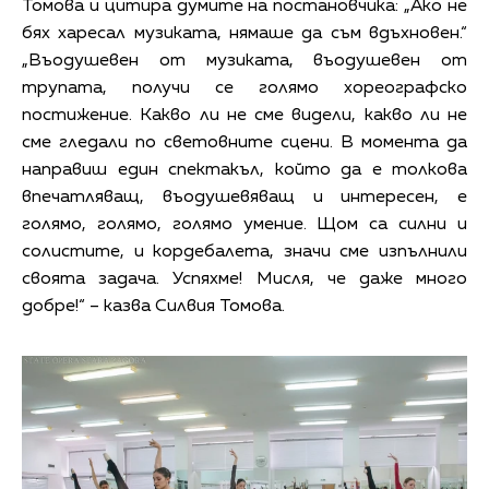
Томова и цитира думите на постановчика: „Ако не
бях харесал музиката, нямаше да съм вдъхновен.“
„Въодушевен от музиката, въодушевен от
трупата, получи се голямо хореографско
постижение. Какво ли не сме видели, какво ли не
сме гледали по световните сцени. В момента да
направиш един спектакъл, който да е толкова
впечатляващ, въодушевяващ и интересен, е
голямо, голямо, голямо умение. Щом са силни и
солистите, и кордебалета, значи сме изпълнили
своята задача. Успяхме! Мисля, че даже много
добре!“ – казва Силвия Томова.