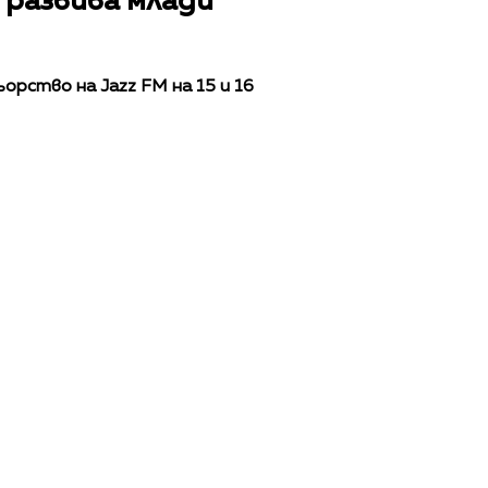
 развива млади
рство на Jazz FM на 15 и 16