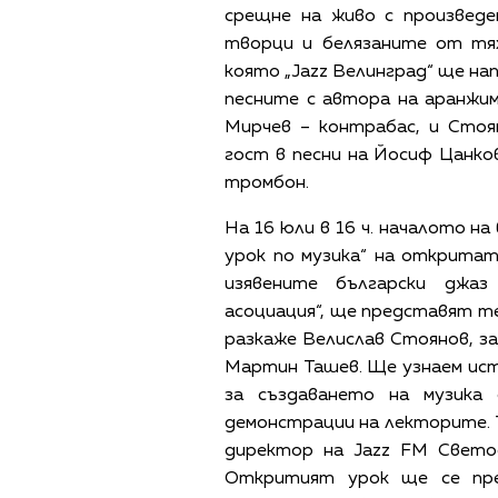
срещне на живо с произведе
творци и белязаните от тях
която „Jazz Велинград“ ще на
песните с автора на аранжи
Мирчев – контрабас, и Стоя
гост в песни на Йосиф Цанко
тромбон.
На 16 юли в 16 ч. началото 
урок по музика“ на открита
изявените български джаз
асоциация“, ще представят т
разкаже Велислав Стоянов, з
Мартин Ташев. Ще узнаем ис
за създаването на музика
демонстрации на лекторите. 
директор на Jazz FM Свето
Откритият урок ще се пре