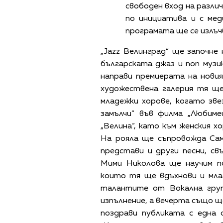
свободен вход на разли
по инициатива и с ме
програмата ще се излъч
„Jazz Велинград“ ще започне
българската джаз и поп музи
направи премиерата на новия
художествена галерия тя ще
младежки хорове, когато зве
замълчи“ във филма „Любиме
„Велина“, като към женския х
На рояла ще съпровожда Са
представи и други песни, св
Мими Николова ще научим по
които тя ще вдъхнови и мла
талантите от Вокална груп
изпълнение, а вечерта също щ
поздрави публиката с една 