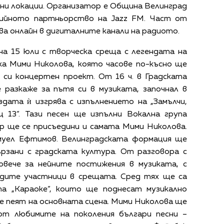
чни локации. Организатор е Община Велинград
дийното партньорство на Jazz FM. Част от
ва онлайн в дигиталните канали на радиото.
 на 15 юли с творческа среща с легендата на
ка Мими Николова, която часове по-късно ще
 си концертен проект. От 16 ч. в Градската
 разкаже за пътя си в музиката, започнал в
здата ѝ изгрява с изпълнението на „Замълчи,
ц 13“. Тази песен ще изпълни Вокална група
ор ще се присъедини и самата Мими Николова.
муел Ефтимов. Велинградската формация ще
ързани с градската култура. От разговора с
вече за нейните постижения в музиката, с
дите участници в срещата. Сред тях ще са
а „Караоке“, които ще поднесат музикално
е пеят на основната сцена. Мими Николова ще
от любимите на поколения българи песни –