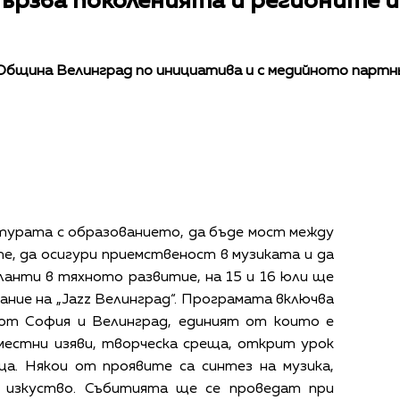
ързва поколенията и регионите и
бщина Велинград по инициатива и с медийното партньо
турата с образованието, да бъде мост между
е, да осигури приемственост в музиката и да
анти в тяхното развитие, на 15 и 16 юли ще
ание на „Jazz Велинград“. Програмата включва
от София и Велинград, единият от които е
местни изяви, творческа среща, открит урок
ца. Някои от проявите са синтез на музика,
 изкуство. Събитията ще се проведат при