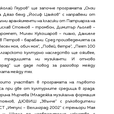
Николай Гяуров“ ще започне програмата „Онзи
 Джаз бенд „Йосиф Цанков“ с направени от
лни аранжименти на класики от Патриарха на
лислав Стоянов – тромбон, Димитър Льолев –
ромпет, Милен Кукошаров – пиано, Даниеле
в Петров – барабани. Сред произведенията са
есен моя, обич моя“, „Повей, ветре“, „Пеят 100
ългарското културно наследство ще оживее,
и традицията ни музиканти. И отново
нград“ ще даде повод за разговор между
ката между тях.
 които участват в програмата на първото
, са при две от културните средища в града:
рина Мирчева (Младежка музикална формация
тоянов, ДЮВИШ „Звънче“ с ръководители
СТ „Импулс – Велинград 2002“ с треньори Мая