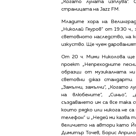
„Когато луната изплува“.
страницата на Jazz FM.
Младите хора на Велингра
„Николай Гяуров“ от 19:30 ч.
световното наследство, на к
изкуство. Ще чуем дарования
От 20 ч. Мими Николова ще 
проект „Непреходните песни
образци от музикалната н
световни джаз стандарти.
„Замълчи, замълчи“, „Когато 
на влюбените“, „Синьо“, 
създаването им са все така с
които рядко или никога не са
телефон“ и „Недей ми казва т
величието на автори като Й
Димитър Точев, Борис Априло