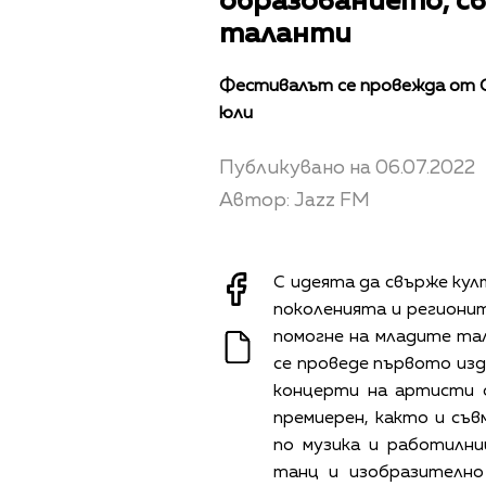
образованието, св
таланти
Фестивалът се провежда от О
юли
Публикувано на 06.07.2022
Автор: Jazz FM
С идеята да свърже кул
поколенията и регионит
помогне на младите тал
се проведе първото изд
концерти на артисти 
премиерен, както и съв
по музика и работилни
танц и изобразително