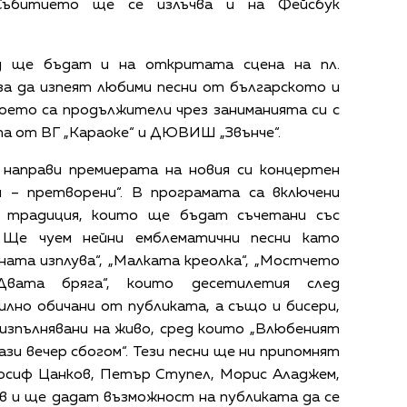
 Събитието ще се излъчва и на Фейсбук
д ще бъдат и на откритата сцена на пл.
, за да изпеят любими песни от българското и
оето са продължители чрез заниманията си с
та от ВГ „Караоке“ и ДЮВИШ „Звънче“.
направи премиерата на новия си концертен
 – претворени“. В програмата са включени
и традиция, които ще бъдат съчетани със
 Ще чуем нейни емблематични песни като
луната изплува“, „Малката креолка“, „Мостчето
„Двата бряга“, които десетилетия след
илно обичани от публиката, а също и бисери,
 изпълнявани на живо, сред които „Влюбеният
ази вечер сбогом“. Тези песни ще ни припомнят
осиф Цанков, Петър Ступел, Морис Аладжем,
в и ще дадат възможност на публиката да се