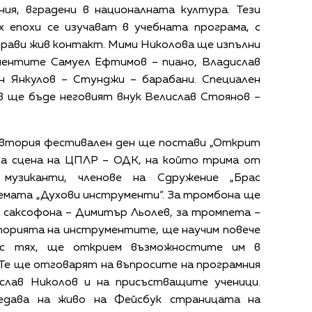
ния, вградени в националната култура. Тези
 епохи се изучават в учебната програма, с
прави жив контакт. Мими Николова ще изпълни
ментите Самуел Ефтимов – пиано, Владислав
н Янкулов – Стунджи – барабани. Специален
в ще бъде неговият внук Велислав Стоянов –
на втория фестивален ден ще постави „Открит
та сцена на ЦПЛР – ОДК, на който трима от
 музиканти, членове на Сдружение „Брас
емата „Духови инструменти“. За тромбона ще
а саксофона – Димитър Льолев, за тромпета –
торията на инструментите, ще научим повече
 с тях, ще открием възможностите им в
Те ще отговарят на въпросите на програмния
слав Николов и на присъстващите ученици.
дава на живо на Фейсбук страницата на