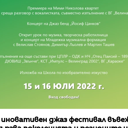
– иновативен джаз фестивал въве