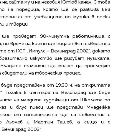
 на сайта му и на неговия Ютюб канал. С това
то на поредица, която ще се развива във
траници от учебниците по музика в преки
ти и творци.
 ще проведат 90-минутна работилница с
, по време на която ще подготвят съвместни
ите от КСТ „Импулс – Велинград 2002“, докато
разително изкуство ще рисуват музиката.
а младите таланти ще могат да проследят
 свидетели на творческия процес.
бъде представена от 19:30 ч. на откритата
ов“. Тогава в центъра на Велинград ще бъде
ините на младите художници от Школата по
Джаз и блус пиеси ще представи Младежка
някои от изпълненията ще са съвместни с
ър Льолев и Мартин Ташев, а също и с
 Велинград 2002“.