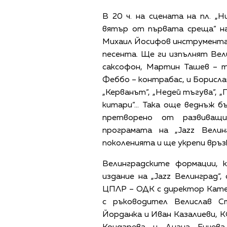
В 20 ч. на сцената на пл. „
вятър от първата среща“ на
Михаил Йосифов инструмента
песента. Ще ги изпълнят Ве
саксофон, Мартин Ташев – т
Феббо – контрабас, и Борисла
„Керванът“, „Недей тъгува“, „П
китари“… Така още веднъж б
претворено от развиващ
програмата на „Jazz Вели
поколенията и ще укрепи връз
Велинградските формации,
издание на „Jazz Велинград“
ЦПЛР – ОДК с директор Кате
с ръководител Велислав С
Йорданка и Иван Казалиеви, К