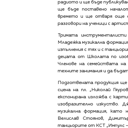
радиото и ще бъде публикуван
ще бъде поставено начало
времето и ще отваря още с
разговори на ученици с артис
Тримата инструменталисти
Младежка музикална формация
изпълнения с тях и с танцьор
децата от Школата по изоб
Членове на семействата н
техните занимания и да бъдат
Подготвената продукция ще 
сцена на пл. „Николай Гяур
експонирана изложба с карт
изобразително изкуство. 
музикална формация, като 
Велислав Стоянов, Димит
танцьорите от КСТ „Импулс –