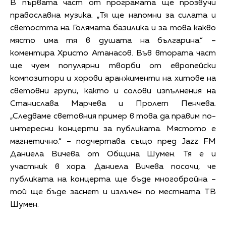
В първата част от програмата ще прозвучи
православна музика. „Тя ще напомни за силата и
светостта на Голямата базилика и за това какво
място има тя в душата на българина.“ –
коментира Христо Атанасов. Във втората част
ще чуем популярни творби от европейски
композитори и хорови аранжименти на хитове на
световни групи, както и солови изпълнения на
Станислава Марчева и Пролет Пенчева.
„Следваме световния пример в това да правим по-
интересни концерти за публиката. Мястото е
магнетично.“ – подчертава също пред Jazz FM
Даниела Вичева от Община Шумен. Тя е и
участник в хора. Даниела Вичева посочи, че
публиката на концерта ще бъде многобройна –
той ще бъде заснет и излъчен по местната ТВ
Шумен.