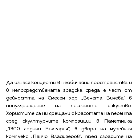
Да изнася концерти в необичайни пространства и
в непосредствената градска среда е част от
дейността на Смесен хор „Венета Вичева“ в
популяризиране на песенното изкуство.
Хористите са ни срещали с красотата на песента
сред скулптурните композиции в Паметника
„1300 години България“, в двора на музейния
комплекс „Панчо Владигеров“, пред сградите на