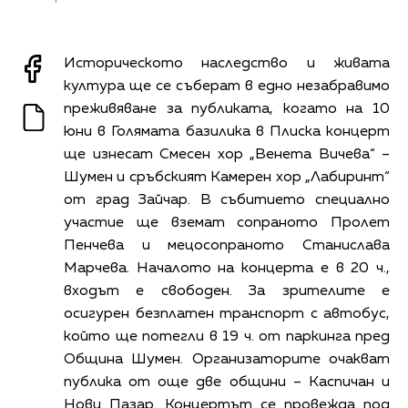
Историческото наследство и живата
култура ще се съберат в едно незабравимо
преживяване за публиката, когато на 10
юни в Голямата базилика в Плиска концерт
ще изнесат Смесен хор „Венета Вичева“ –
Шумен и сръбският Камерен хор „Лабиринт“
от град Зайчар. В събитието специално
участие ще вземат сопраното Пролет
Пенчева и мецосопраното Станислава
Марчева. Началото на концерта е в 20 ч.,
входът е свободен. За зрителите е
осигурен безплатен транспорт с автобус,
който ще потегли в 19 ч. от паркинга пред
Община Шумен. Организаторите очакват
публика от още две общини – Каспичан и
Нови Пазар. Концертът се провежда под