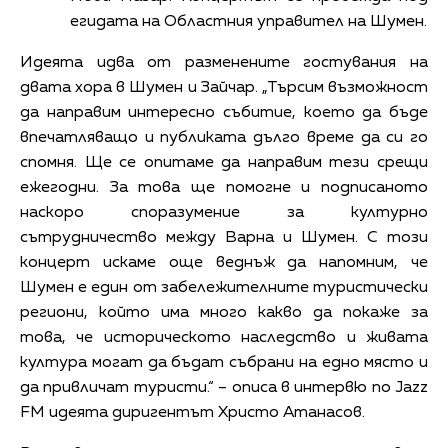
егидата на Областния управител на Шумен.
Идеята идва от разменените гостувания на
двата хора в Шумен и Зайчар. „Търсим възможност
да направим интересно събитие, което да бъде
впечатляващо и публиката дълго време да си го
спомня. Ще се опитаме да направим тези срещи
ежегодни. За това ще помогне и подписаното
наскоро споразумение за културно
сътрудничество между Варна и Шумен. С този
концерт искаме още веднъж да напомним, че
Шумен е един от забележителните туристически
региони, който има много какво да покаже за
това, че историческото наследство и живата
култура могат да бъдат събрани на едно място и
да привличат туристи.“ – описа в интервю по Jazz
FM идеята диригентът Христо Атанасов.