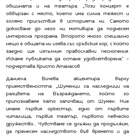
общината и на театъра. „Този концерт е
обвързан с място, което има силна тежест и
голямо присъствие в историята ни. Самото
докосване до него ни мотивира да поднесем
интересна програма. Второто много специално
нещо е общата ни изява със сръбския хор, с който
заедно ще изпълним православни песнопения.
Искаме публиката да остане удовлетворена.“ –
подчертава Христо Атанасов.
Даниела Вичева акцентира върху
приемствеността: „Шуменци са наследници на
разцвета на Възраждането, който го
припознаваме като започващ от Шумен. Ние
имаме първия оркестър, едно от първите
читалища, първия театър, първото певческо
дружество... Чувстваме се длъжни да продължим,
да пренесем наследството във времето и да