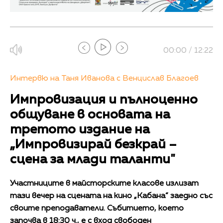
00:00 / 12:22
Интервю на Таня Иванова с Венцислав Благоев
Импровизация и пълноценно
общуване в основата на
третото издание на
„Импровизирай безкрай –
сцена за млади таланти"
Участниците в майсторските класове излизат
тази вечер на сцената на кино „Кабана“ заедно със
своите преподаватели. Събитието, което
започва в 18:30 ч., е с вход свободен