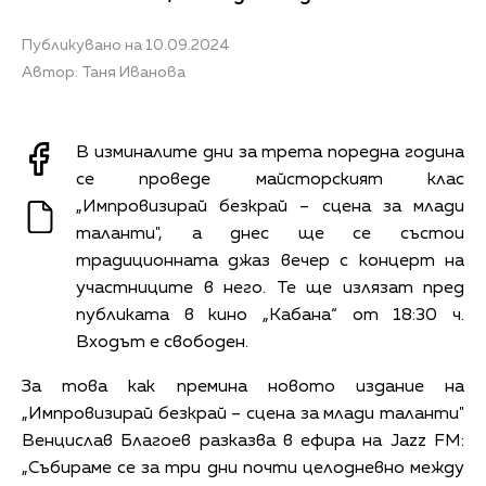
Публикувано на 10.09.2024
Автор: Таня Иванова
В изминалите дни за трета поредна година
се проведе майсторският клас
„Импровизирай безкрай – сцена за млади
таланти", а днес ще се състои
традиционната джаз вечер с концерт на
участниците в него. Те ще излязат пред
публиката в кино „Кабана“ от 18:30 ч.
Входът е свободен.
За това как премина новото издание на
„Импровизирай безкрай – сцена за млади таланти"
Венцислав Благоев разказва в ефира на Jazz FM:
„Събираме се за три дни почти целодневно между