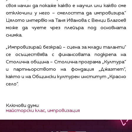
своя начин да покаже какво е научил или какво сме
отключили у него – смелостта да импровизира.“
Цялото интервю на Таня Иванова с Венци Благоев
може да чуете чрез плейъра под основната
снимка.
„Импровизирай безкрай – сцена за млади таланти"
се осъществява с финансовата подкрепа на
Столична община – Столична програма „Култура“
и партньорството на фондация „Джазтет“,
както и на Общински културен институт „Красно
село“.
Ключови думи:
майсторски клас,
импровизация