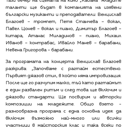
Тази вечер на сцената на кино „Кабана“ младите
таланти ще бъдат в компанията на изявени
български музиканти и преподаватели: Венцислав
Благоев – тромпет, Петя Станчева – вокал,
Павел Цонев – вокал и пиано, Димитър Благоев –
китара, Атанас Миладинов – пиано, Михаил
Иванов – контрабас, Ивайло Манев – барабани,
Невена Григорова – барабани.
За програмата на концерта Венцислав Благоев
разкрива: „Започваме с рагтайм естествено.
Първият джазов стил, в който няма импровизация.
После ще го разчупим малко, тъй като рагтаймът
е един развален ритъм и след това ще включим и
джазови стандарти. Ще посвирим и авторски
композиции на младежите. Общо взето -
разнообразна програма с една основна идея: да
включим възможно най-много или всички
участници в майсторския клас и така всеки по