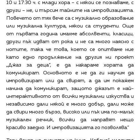
10 и 17:30 ч. с млади хора – с някои се познаваме, с
други – не, и търсим тайните на импровизацията.
Повечето от тях вече са с музикално образование
или музикална култура, някои са студенти. Още
от първата година имахме абсолвенти, класици,
други пък идват от рока и не са много наясно с
нотите, така че това, което се опитваме ние
като едно продължение на другия ни проект
„Джаз за деца“, е да накараме хората да
комуникират. Основното е не да ги научим да
импровизират или да свирят, а да им покажем
начина да комуникират, защото джазът е най-
интерактивното от всички музикални изкуства и
независимо дали някой е много добър, дали може
да свири много бързо, високо или пък има по-малък
музикален речник, всички да направят нещо
красиво заедно. И импровизацията го позволява.“