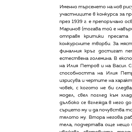
Именно търсенето на нов рис
участниците в конкурса за п
през 1939 г. е препоръчано 
Маринов (тогава той е навърш
отправя критики пресата 
конкурсните творби. За мяс
финалния кръг достигат пе
естествена големина. В експ
на Илия Петров и на Васил 
способността на Илия Петр
изрисува и чертите на характ
човек, с когото не би следв
модел, свел поглед към хл
дълбоко се вглежда в него 
сърцето му и да почувства то
тялото му. Втора негова раб
тела, подчертава още нещо 