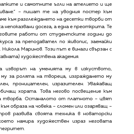
 папките и самотните ъгли на ателието и ще
иване.“ – пишат те на уводния постер към
аме към разглеждането на десетки творби от
а непоказвани досега, а една е преоткрита. Те
еговите работи от студентските години до
курса за преподавател по живопис, заемайки
 Никола Маринов. Този път е винаги свързан с
авната) художествена академия.
а изворът на уменията му в изкуството,
му за ролята на твореца, изграждането му
ен, проницателен, изразителен. Уважаващ
бичащ хората. Това негово посвещение към
ка творба. Останалото от платното – цвят
я към образа на човека – сломен или озаряващ –
тров развива своята техника в новаторски
което намира художествен израз неговата
нтегритет.