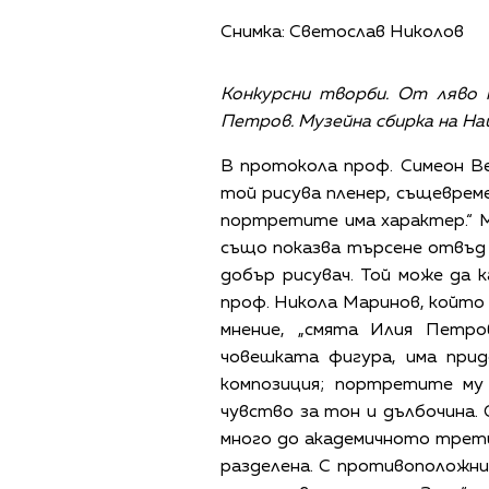
Снимка: Светослав Николов
Конкурсни творби. От ляво 
Петров. Музейна сбирка на Н
В протокола проф. Симеон Ве
той рисува пленер, същевреме
портретите има характер.“ 
също показва търсене отвъд
добър рисувач. Той може да к
проф. Никола Маринов, който н
мнение, „смята Илия Петро
човешката фигура, има при
композиция; портретите му 
чувство за тон и дълбочина.
много до академичното трети
разделена. С противоположн