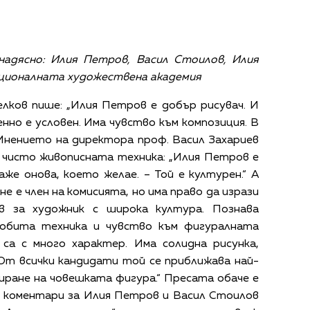
надясно: Илия Петров, Васил Стоилов, Илия
ационалната художествена академия
лков пише: „Илия Петров е добър рисувач. И
нно е условен. Има чувство към композиция. В
Мнението на директора проф. Васил Захариев
 чисто живописната техника: „Илия Петров е
аже онова, което желае. – Той е културен.“ А
е е член на комисията, но има право да изрази
в за художник с широка култура. Познава
добита техника и чувство към фигуралната
са с много характер. Има солидна рисунка,
 От всички кандидати той се приближава най-
ране на човешката фигура.“ Пресата обаче е
и коментари за Илия Петров и Васил Стоилов