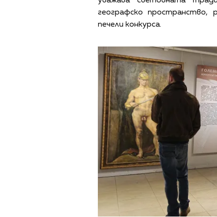
уважава световната трад
географско пространство, 
печели конкурса.