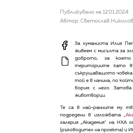
Публикувано на 12.01.2024
Автор: Светослав Николо
За хуманиста Илия Пе
живеем с мисълта за зл
доброто, за което
териториите като в
съкрущаващото човека 
той е в начина, по койт
борим с него. Затов
животворци.
Те са в най-ранните му тв
подредени в изложбата
„Ак
галерия „Академия“ на НХА 
(ръководител на проекта) и И