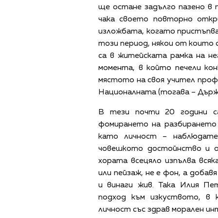
ще остане задълго пазено в
чака своето повторно откр
изложбата, когато пристъпв
този период, някои от които с
са в житейската рамка на н
момента, в който печели кон
мястото на своя учител проф.
Националната (тогава – Държ
В тези почти 20 години с
фомирането на разбирането 
като личност – наблюдател
човешкото достойнство и о
хората всецяло изпълва вся
или пейзаж, не е фон, а добав
и винаги жив. Така Илия Пе
подход към изкуството, в 
личност със здрав морален и