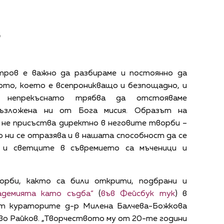
в
тров е важно да разбираме и постоянно да
ото, което е всепроникващо и безпощадно, и
 непрекъснато трябва да отстояваме
ъзложена ни от Бога мисия. Образът на
не присъства директно в неговите творби –
о ни се отразява и в нашата способност да се
а и светците в съвремието са мъченици и
орби, както са били открити, подбрани и
адемията като съдба“
(
във Фейсбук тук
) в
от кураторите д-р Милена Балчева-Божкова
во Райков. „Творчеството му от 20-те години