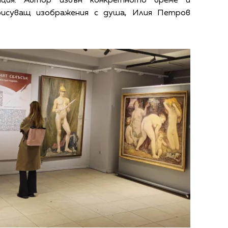
иция. Автор извън конкретното време и
рисуващ изображения с душа, Илия Петров