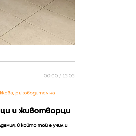
00:00 / 13:03
жкова, ръководител на
ици и животворци
емия, в който той е учил и