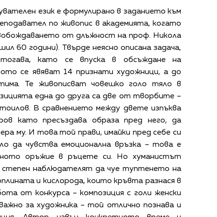
увателен език е формулирано в заданието към
реподавател по живопис в академията, когато
освобождаването от длъжност на проф. Никола
ил 60 години). Твърде неясно описана задача,
тогава, като се впуска в обсъждане на
тото се явяват 14 признати художници, а до
тима. Те живописват човешко голо тяло в
озицията една до друга са две от творбите –
Стоилов. В сравнението между двете изпъква
ов като пресъздава образа пред него, да
ера му. И това той прави, имайки пред себе си
ало да чувства емоционална връзка – това е
адното оръжие в ръцете си. Но хуманистът
до степен наблюдателят да чуе туптенето на
плината и кислорода, които кръвта разнася в
ота от конкурса – композиция с голи женски
важно за художника – той отлично познава и