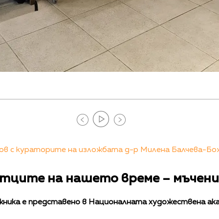
в с кураторите на изложбата д-р Милена Балчева-Бо
етците на нашето време – мъчен
ника е представено в Националната художествена акад