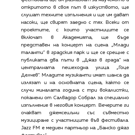
фестивала ще им разказват за наученото и
откритото в своя път в изкуството, ще
слушат техните изпълнения и ще им дават
насоки, ще свирят заедно с тях. Всеки от
проектите, с които участниците се
включат в Академията, ще бъде
представен на концерт на сцена „Млади
таланти“ в градския парк и ще се срещне с
публиката два пъти в „Джаз в града“ на
централната пешеходна улица „Гоце
Делчев“. Младите музиканти имат шанса да
излязат и на основната сцена, както се
случи миналата година с три вокалистки,
поканени от Салвадор Собрал за специално
изпълнение в неговия концерт. Вечерите ги
очакват джемсешъни със съвместно
музициране с участниците във фестивала.
Jazz FM е медиен партньор на „Банско джаз