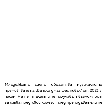
Младежката сцена обогатява музикалното
преживяване на „Банско джаз фестивал“ от 2021 г.
насам. На нея талантите получават възможност
за изява пред свои колеги, пред преподавателите