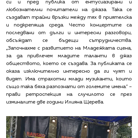
си и пред публика от ентусиазирани и
любознателни почитатели на джаза. Така се
създават трайни връзки между тях в приятелска
и подкрепяща среда. Често концертите са
последвани от дълги и интересни разговори,
обсъждат се бъдещи сътрудничества.
„Започнахме с развитието на Младежката сцена,
за да привлечем младите таланти в джаз
обществото, което се създава. За публиката се
оказа изключително интересно да ги чуят и
видят. Има страхотни млади музиканти, които
също така бяха разпознати от големите имена.“ –
прави ретроспекция на случилото се през
изминалите две години Илияна Щерева.