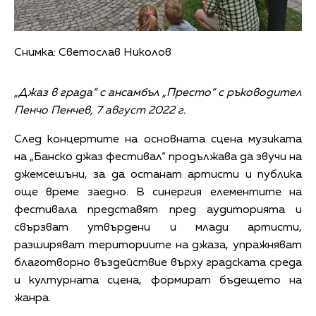
Снимка: Светослав Николов
„Джаз в града“ с ансамбъл „Престо“ с ръководител
Пенчо Пенчев, 7 август 2022 г.
След концертите на основната сцена музиката
на „Банско джаз фестивал“ продължава да звучи на
джемсешъни, за да останат артисти и публика
още време заедно. В синергия елементите на
фестивала представят пред аудиторията и
свързват утвърдени и млади артисти,
разширяват териториите на джаза, упражняват
благотворно въздействие върху градската среда
и културната сцена, формират бъдещето на
жанра.