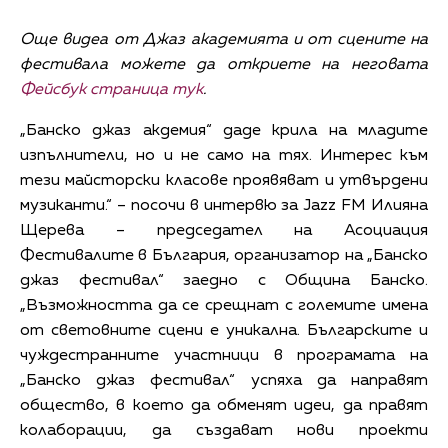
Още видеа от Джаз академията и от сцените на
фестивала можете да откриете на неговата
Фейсбук страница тук
.
„Банско джаз акдемия“ даде крила на младите
изпълнители, но и не само на тях. Интерес към
тези майсторски класове проявяват и утвърдени
музиканти.“ – посочи в интервю за Jazz FM Илияна
Щерева – председател на Асоциация
Фестивалите в България, организатор на „Банско
джаз фестивал“ заедно с Община Банско.
„Възможността да се срещнат с големите имена
от световните сцени е уникална. Българските и
чуждестранните участници в програмата на
„Банско джаз фестивал“ успяха да направят
общество, в което да обменят идеи, да правят
колаборации, да създават нови проекти