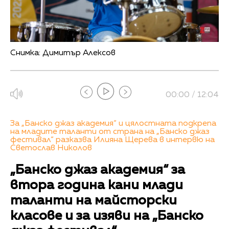
Снимка: Димитър Алексов
00:00 / 12:04
За „Банско джаз академия“ и цялостната подкрепа
на младите таланти от страна на „Банско джаз
фестивал“ разказва Илияна Щерева в интервю на
Светослав Николов
„Банско джаз академия“ за
втора година кани млади
таланти на майсторски
класове и за изяви на „Банско