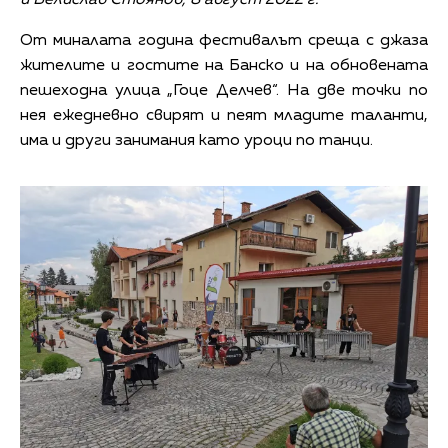
и Велислав Стоянов, 8 август 2022 г.
От миналата година фестивалът среща с джаза
жителите и гостите на Банско и на обновената
пешеходна улица „Гоце Делчев“. На две точки по
нея ежедневно свирят и пеят младите таланти,
има и други занимания като уроци по танци.