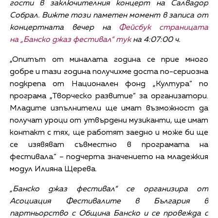
гости в заключителния концерт на Салвадор
Собрал. Вижте този паметен момент в записа от
концертната вечер на
Фейсбук страницата
на „Банско джаз фестивал“ тук
на 4:07:00 ч.
„Опитът от миналата година се прие много
добре и тази година получихме доста по-сериозна
подкрепа от Национален фонд „Култура“ по
програма „Творческо развитие“ за организатори.
Младите изпълнители ще имат възможност да
получат уроци от утвърдени музиканти, ще имат
контакт с тях, ще работят заедно и може би ще
се изявяват съвместно в програмата на
фестивала.“ – подчерта значението на младежкия
модул Илияна Щерева.
„Банско джаз фестивал“ се организира от
Асоциация Фестивалите в България в
партньорство с Община Банско и се провежда с