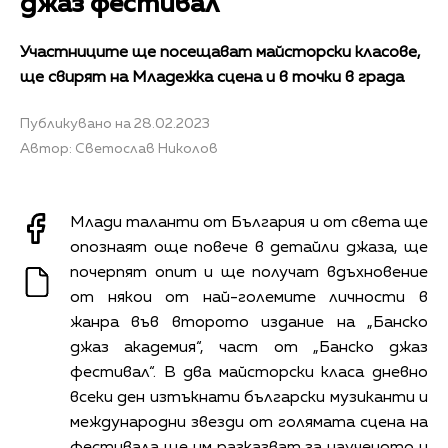
джаз фестивал“
Участниците ще посещават майсторски класове,
ще свирят на Младежка сцена и в точки в града
Публикувано на 28.02.2023
Автор: Светослав Николов
Млади таланти от България и от света ще
опознаят още повече в детайли джаза, ще
почерпят опит и ще получат вдъхновение
от някои от най-големите личности в
жанра във второто издание на „Банско
джаз академия“, част от „Банско джаз
фестивал“. В два майсторски класа дневно
всеки ден изтъкнати български музиканти и
международни звезди от голямата сцена на