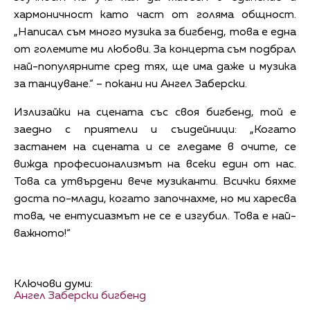
хармоничност като част от голяма общност.
„Написал съм много музика за бигбенд, това е една
от големите ми любови. За концерта съм подбрал
най-популярните сред тях, ще има даже и музика
за танцуване.“ – покани ни Ангел Заберски.
Излизайки на сцената със своя бигбенд, той е
заедно с приятели и съидейници: „Когато
застанем на сцената и се гледаме в очите, се
вижда професионализмът на всеки един от нас.
Това са утвърдени вече музиканти. Всички бяхме
доста по-млади, когато започнахме, но ми харесва
това, че ентусиазмът не се е изгубил. Това е най-
важното!“
Ключови думи:
Ангел Заберски бигбенд