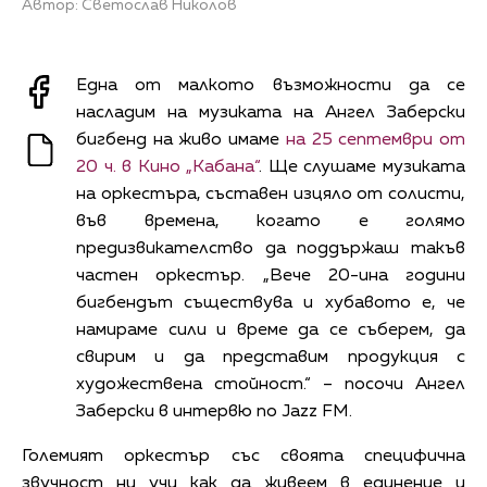
Автор: Светослав Николов
Една от малкото възможности да се
насладим на музиката на Ангел Заберски
бигбенд на живо имаме
на 25 септември от
20 ч. в Кино „Кабана“
. Ще слушаме музиката
на оркестъра, съставен изцяло от солисти,
във времена, когато е голямо
предизвикателство да поддържаш такъв
частен оркестър. „Вече 20-ина години
бигбендът съществува и хубавото е, че
намираме сили и време да се съберем, да
свирим и да представим продукция с
художествена стойност.“ – посочи Ангел
Заберски в интервю по Jazz FM.
Големият оркестър със своята специфична
звучност ни учи как да живеем в единение и