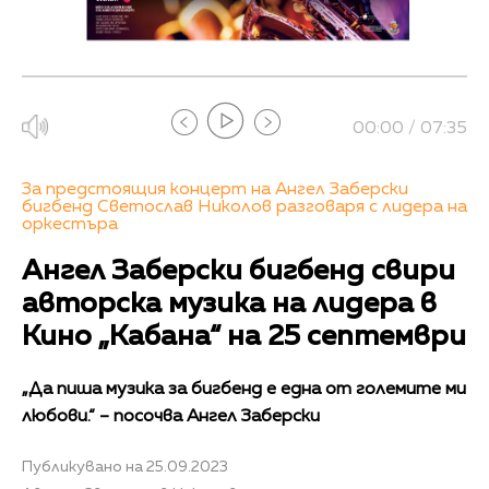
00:00 / 07:35
За предстоящия концерт на Ангел Заберски
бигбенд Светослав Николов разговаря с лидера на
оркестъра
Ангел Заберски бигбенд свири
авторска музика на лидера в
Кино „Кабана“ на 25 септември
„Да пиша музика за бигбенд е една от големите ми
любови.“ – посочва Ангел Заберски
Публикувано на 25.09.2023