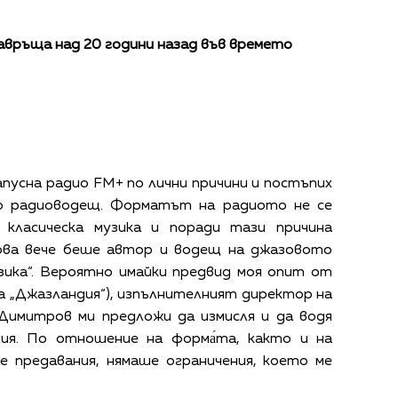
авръща над 20 години назад във времето
апусна радио FM+ по лични причини и постъпих
ато радиоводещ. Форматът на радиото не се
 класическа музика и поради тази причина
ва вече беше автор и водещ на джазовото
зика“. Вероятно имайки предвид моя опит от
а „Джазландия“), изпълнителният директор на
 Димитров ми предложи да измисля и да водя
ния. По отношение на форма́та, както и на
 предавания, нямаше ограничения, което ме