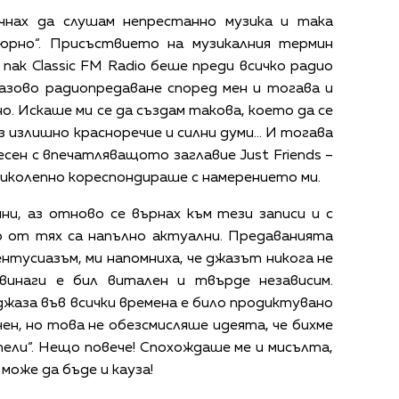
очнах да слушам непрестанно музика и така
юрно“. Присъствието на музикалния термин
 пак Classic FM Radio беше преди всичко радио
жазово радиопредаване според мен и тогава и
о. Искаше ми се да създам такова, което да се
з излишно красноречие и силни думи… И тогава
есен с впечатляващото заглавие Just Friends –
иколепно кореспондираше с намерението ми.
ни, аз отново се върнах към тези записи и с
о от тях са напълно актуални. Предаванията
ентусиазъм, ми напомниха, че джазът никога не
 винаги е бил витален и твърде независим.
жаза във всички времена е било продиктувано
н, но това не обезсмисляше идеята, че бихме
ели“. Нещо повече! Спохождаше ме и мисълта,
може да бъде и кауза!