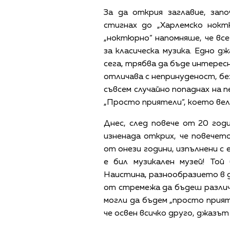
За да открия заглавие, зап
стигнах до „Харлемско нокт
„ноктюрно“ напомняше, че все
за класическа музика. Едно д
сега, трябва да бъде интересн
отличава с непринуденост, бе
съвсем случайно попаднах на п
„Просто приятели“, което вел
Днес, след повече от 20 годи
изненада открих, че повечет
от онези години, изпълнени с 
е бил музикален музей! Той
Наистина, разнообразието в д
от стремежа да бъдеш различе
могли да бъдем „просто прият
че освен всичко друго, джазът 