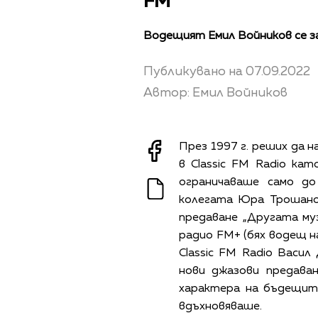
FM
Водещият Емил Войников се з
Публикувано на 07.09.2022
Автор: Емил Войников
През 1997 г. реших да н
в Classic FM Radio к
ограничаваше само до
колегата Юра Трошано
предаване „Другата му
радио FM+ (бях водещ н
Classic FM Radio Васил
нови джазови предава
характера на бъдещите
вдъхновяваше.