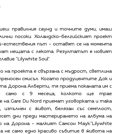
в
иеш правилния саунд и точните думи, имаш
лични посоки. Холандско-белгийският проект
ай-естествения път - оставят се на момента
лучат нещата с лекота. Резултатът е новият
авие "Lilywhite Soul".
 на проекта е свързана с мъдрост, светлина
 преносен смисъл. Когато продуцентите Док и
ата Дорона Алберти, тя приема поканата им с
ат само с 9 месеца, колкото ще трае
 на Gare Du Nord приемат уговорката и така
, изпълнен с живот, белязан със семплост,
есет дни преди мастерирането на албума на
 на Дорона - малкият Самсон Маук."Lilywhite
ва не само едно красиво събитие в живота на