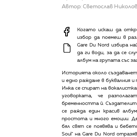
Автор: Светослав Николо
Когато искаш да откр
избор да поемеш в раз
Gare Du Nord избира н
да ги води, за да се с
албум на групата със загл
Историята около създаването
и едно раждане в буквалния и
Инка се спират на вокалистк
уговорката, че разполаг
бременността й. Създателите
се ражда един красив албум
простота и много емоции. Д
бял свят се появява и бебето
Soul" на Gare Du Nord отразя