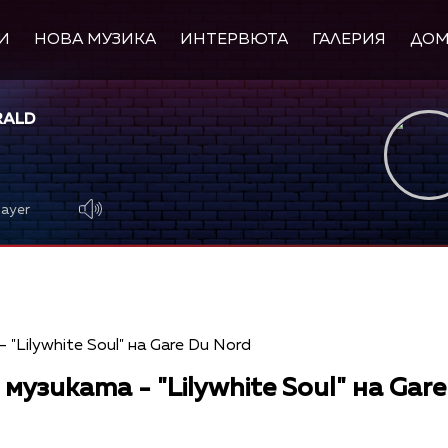
И
НОВА МУЗИКА
ИНТЕРВЮТА
ГАЛЕРИЯ
ДО
RALD
layer
музиката - "Lilywhite Soul" на Gar