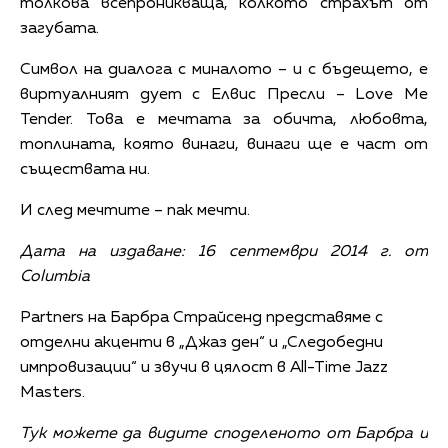
толкова всепроникваща, колкото страхът от
загубата.
Символ на диалога с миналото – и с бъдещето, е
виртуалният дует с Елвис Пресли – Love Me
Tender. Това е мечтата за обичта, любовта,
топлината, която винаги, винаги ще е част от
съществата ни.
И след мечтите – пак мечти.
Дата на издаване: 16 септември 2014 г. от
Columbia
Partners на Барбра Страйсенд представяме с
отделни акценти в „Джаз ден“ и „Следобедни
импровизации“ и звучи в цялост в All-Time Jazz
Masters.
Тук можете да видите споделеното от Барбра и