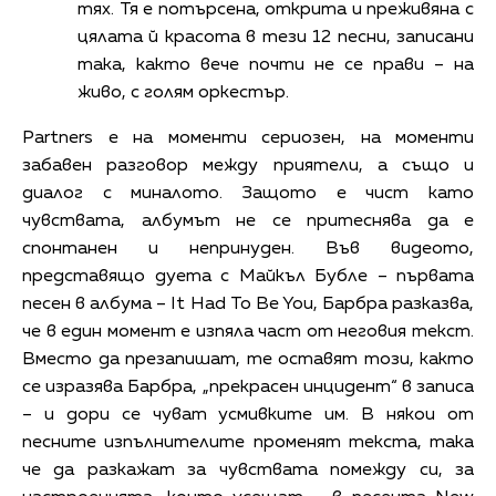
тях. Тя е потърсена, открита и преживяна с
цялата й красота в тези 12 песни, записани
така, както вече почти не се прави – на
живо, с голям оркестър.
Partners е на моменти сериозен, на моменти
забавен разговор между приятели, а също и
диалог с миналото. Защото е чист като
чувствата, албумът не се притеснява да е
спонтанен и непринуден. Във видеото,
представящо дуета с Майкъл Бубле – първата
песен в албума – It Had To Be You, Барбра разказва,
че в един момент е изпяла част от неговия текст.
Вместо да презапишат, те оставят този, както
се изразява Барбра, „прекрасен инцидент“ в записа
– и дори се чуват усмивките им. В някои от
песните изпълнителите променят текста, така
че да разкажат за чувствата помежду си, за