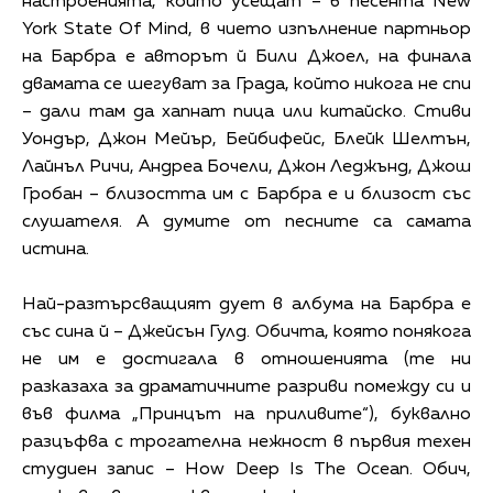
настроенията, които усещат – в песента New
York State Of Mind, в чието изпълнение партньор
на Барбра е авторът й Били Джоел, на финала
двамата се шегуват за Града, който никога не спи
– дали там да хапнат пица или китайско. Стиви
Уондър, Джон Мейър, Бейбифейс, Блейк Шелтън,
Лайнъл Ричи, Андреа Бочели, Джон Леджънд, Джош
Гробан – близостта им с Барбра е и близост със
слушателя. А думите от песните са самата
истина.
Най-разтърсващият дует в албума на Барбра е
със сина й – Джейсън Гулд. Обичта, която понякога
не им е достигала в отношенията (те ни
разказаха за драматичните разриви помежду си и
във филма „Принцът на приливите“), буквално
разцъфва с трогателна нежност в първия техен
студиен запис – How Deep Is The Ocean. Обич,