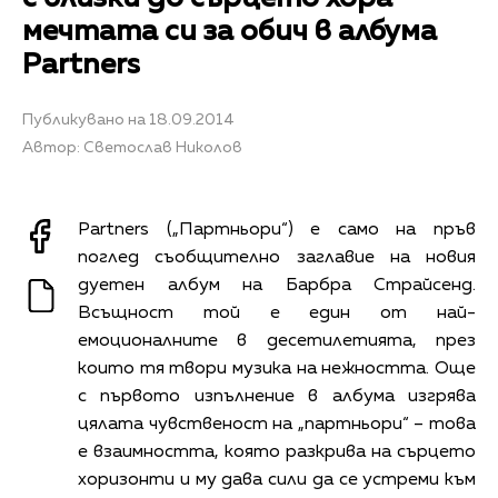
мечтата си за обич в албума
Partners
Публикувано на 18.09.2014
Автор: Светослав Николов
Partners („Партньори“) е само на пръв
поглед съобщително заглавие на новия
дуетен албум на Барбра Страйсенд.
Всъщност той е един от най-
емоционалните в десетилетията, през
които тя твори музика на нежността. Още
с първото изпълнение в албума изгрява
цялата чувственост на „партньори“ – това
е взаимността, която разкрива на сърцето
хоризонти и му дава сили да се устреми към