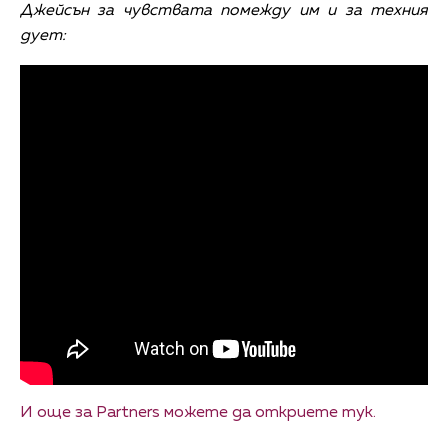
Джейсън за чувствата помежду им и за техния
дует:
И още за Partners можете да откриете тук.