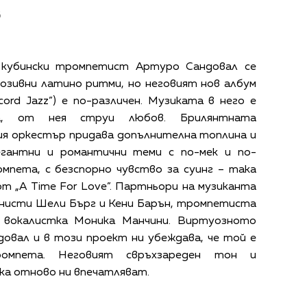
в
 кубински тромпетист Артуро Сандовал се
лозивни латино ритми, но неговият нов албум
cord Jazz”) е по-различен. Музиката в него е
на, от нея струи любов. Брилянтната
ия оркестър придава допълнителна топлина и
егантни и романтични теми с по-мек и по-
мпета, с безспорно чувство за суинг – така
т „A Time For Love”. Партньори на музиканта
нисти Шели Бърг и Кени Барън, тромпетиста
 вокалистка Моника Манчини. Виртуозното
овал и в този проект ни убеждава, че той е
омпета. Неговият свръхзареден тон и
ка отново ни впечатляват.