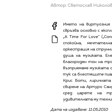
Автор: Светослав Николо
Името на виртуозния
свръзва основно с експ
„A Time For Love” („Con
спокойна, мечтател
оркестрация на струнн
душа на музиката. Ел
благороден тон на тро
възприемаме музиката о
тук са блестящите пиа
Крис Боти, лиричната
свирене на Артуро Санд
сред царете на тр
удивителната му техни
Дата на издаване: 11.05.2010