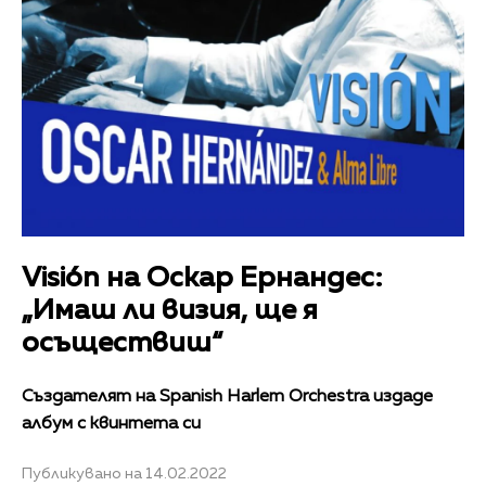
Visión на Оскар Ернандес:
„Имаш ли визия, ще я
осъществиш“
Създателят на Spanish Harlem Orchestra издаде
албум с квинтета си
Публикувано на 14.02.2022