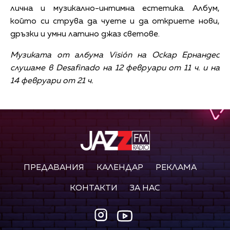
лична и музикално-интимна естетика. Албум,
който си струва да чуете и да откриете нови,
дръзки и умни латино джаз светове.
Музиката от албума Visión на Оскар Ернандес
слушаме в Desafinado на 12 февруари от 11 ч. и на
14 февруари от 21 ч.
ПРЕДАВАНИЯ
КАЛЕНДАР
РЕКЛАМА
КОНТАКТИ
ЗА НАС