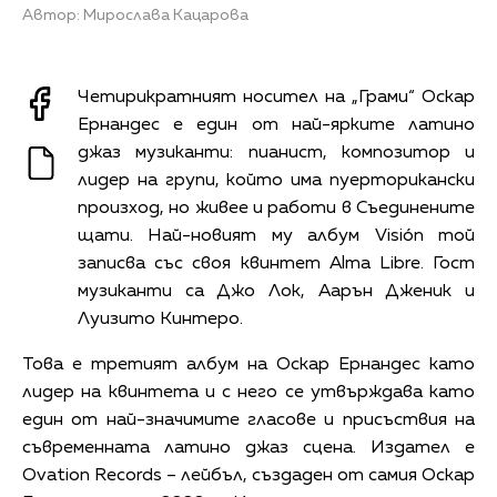
Автор: Мирослава Кацарова
Четирикратният носител на „Грами“ Оскар
Ернандес е един от най-ярките латино
джаз музиканти: пианист, композитор и
лидер на групи, който има пуерторикански
произход, но живее и работи в Съединените
щати. Най-новият му албум Visión той
записва със своя квинтет Alma Libre. Гост
музиканти са Джо Лок, Аарън Дженик и
Луизито Кинтеро.
Това е третият албум на Оскар Ернандес като
лидер на квинтета и с него се утвърждава като
един от най-значимите гласове и присъствия на
съвременната латино джаз сцена. Издател е
Ovation Records – лейбъл, създаден от самия Оскар