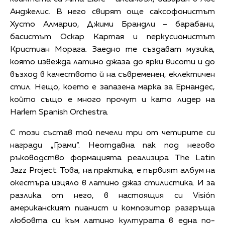
Анджелис. В него свирят още саксофонистът
Хусто Алмарио, Джими Брандли – барабани,
басистът Оскар Картая и перкусионистът
Кристиан Морага. Заедно те създават музика,
която извежда латино джаза до ярки висоти и до
възход в качеството й на съвременен, еклектичен
стил. Нещо, което е запазена марка за Ернандес,
който също е много прочут и като лидер на
Harlem Spanish Orchestra.
С този състав той печели три от четирите си
награди „Грами“. Неотдавна пак под негово
ръководство формацията реализира The Latin
Jazz Project. Това, на практика, е първият албум на
окестъра изцяло в латино джаз стилистика. И за
разлика от него, в настоящия си Visión
американският пианист и композитор разгръща
любовта си към латино културата в една по-