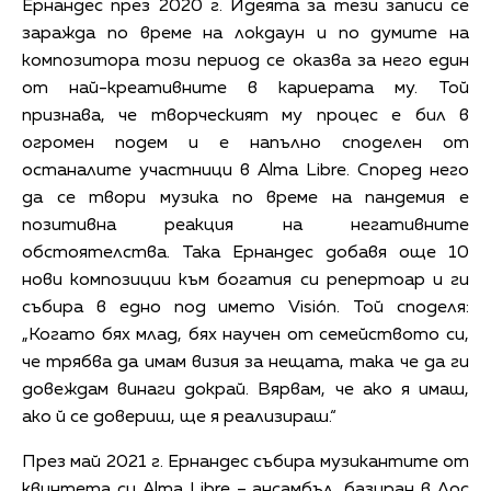
Ернандес през 2020 г. Идеята за тези записи се
заражда по време на локдаун и по думите на
композитора този период се оказва за него един
от най-креативните в кариерата му. Той
признава, че творческият му процес е бил в
огромен подем и е напълно споделен от
останалите участници в Alma Libre. Според него
да се твори музика по време на пандемия е
позитивна реакция на негативните
обстоятелства. Така Ернандес добавя още 10
нови композиции към богатия си репертоар и ги
събира в едно под името Visión. Той споделя:
„Когато бях млад, бях научен от семейството си,
че трябва да имам визия за нещата, така че да ги
довеждам винаги докрай. Вярвам, че ако я имаш,
ако й се довериш, ще я реализираш.“
През май 2021 г. Ернандес събира музикантите от
квинтета си Alma Libre – ансамбъл, базиран в Лос